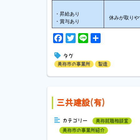
・昇給あり
休みが取りや
・賞与あり
Facebook
Twitter
Line
共
有
タグ
美祢市の事業所
製造
三共建設(有)
カテゴリー
美祢就職相談室
美祢市の事業所紹介