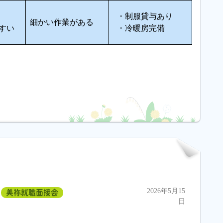
・制服貸与あり
細かい作業がある
すい
・冷暖房完備
2026年5月15
美祢就職面接会
日