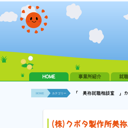
HOME
事業所紹介
就
「 美祢就職相談室 」
HOME
カテゴリー
(株)クボタ製作所美