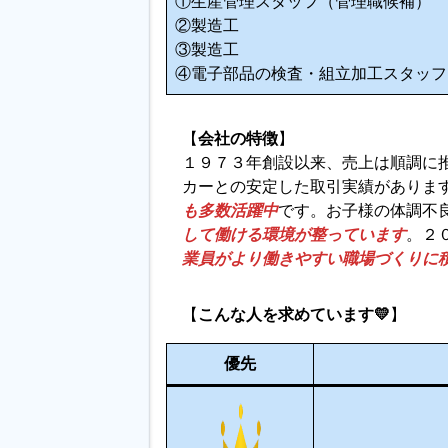
①生産管理スタッフ（管理職候補）
②製造工
③製造工
④電子部品の検査・組立加工スタッフ
【
会社の特徴
】
１９７３年創設以来、売上は順調に推
カーとの安定した取引実績がありま
も多数活躍中
です。お子様の体調不
して働ける環境が整っています
。２
業員がより働きやすい職場づくりに
【
こんな人を求めています💛
】
優先