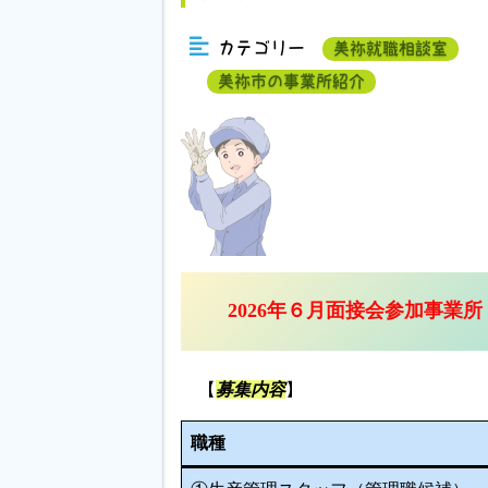
カテゴリー
美祢就職相談室
美祢市の事業所紹介
2026年６月面接会参加事業所
【
募集内容
】
職種