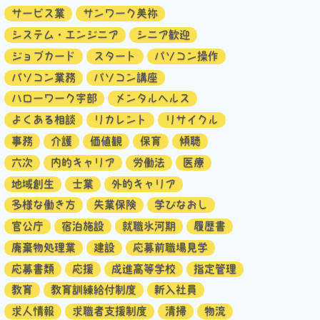
サービス業
サンワーク美祢
システム・エンジニア
シニア歓迎
ジョブカード
スタート
パソコン操作
パソコン業務
パソコン講座
ハローワーク宇部
メンタルヘルス
よくある相談
リカレント
リサイクル
事務
介護
価値観
保育
傾聴
六次
内的キャリア
労働法
医療
地域創生
士業
外的キャリア
多様な働き方
失業保険
学びなおし
官公庁
宿泊施設
就職氷河期
履歴書
廃棄物処理業
建設
応募前職場見学
応募書類
応援
成進高等学校
指定管理
教育
教育訓練給付制度
新入社員
求人情報
求職者支援制度
清掃
物流