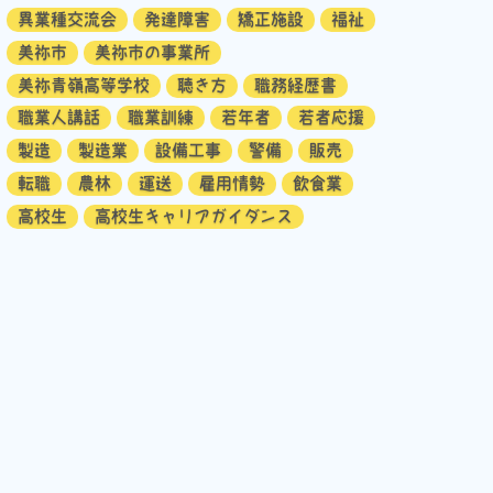
異業種交流会
発達障害
矯正施設
福祉
美祢市
美祢市の事業所
美祢青嶺高等学校
聴き方
職務経歴書
職業人講話
職業訓練
若年者
若者応援
製造
製造業
設備工事
警備
販売
転職
農林
運送
雇用情勢
飲食業
高校生
高校生キャリアガイダンス