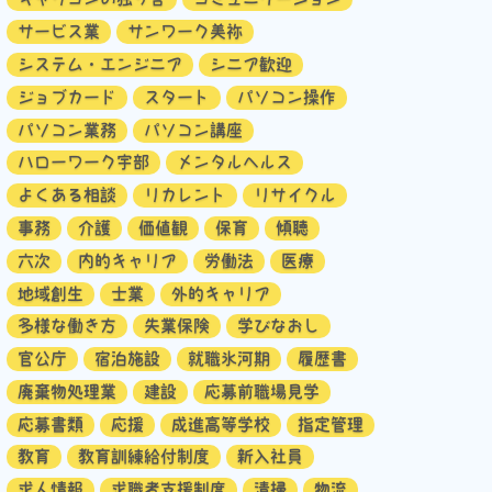
サービス業
サンワーク美祢
システム・エンジニア
シニア歓迎
ジョブカード
スタート
パソコン操作
パソコン業務
パソコン講座
ハローワーク宇部
メンタルヘルス
よくある相談
リカレント
リサイクル
事務
介護
価値観
保育
傾聴
六次
内的キャリア
労働法
医療
地域創生
士業
外的キャリア
多様な働き方
失業保険
学びなおし
官公庁
宿泊施設
就職氷河期
履歴書
廃棄物処理業
建設
応募前職場見学
応募書類
応援
成進高等学校
指定管理
教育
教育訓練給付制度
新入社員
求人情報
求職者支援制度
清掃
物流