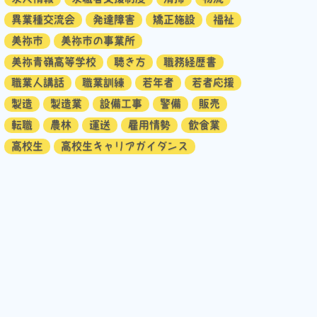
異業種交流会
発達障害
矯正施設
福祉
美祢市
美祢市の事業所
美祢青嶺高等学校
聴き方
職務経歴書
職業人講話
職業訓練
若年者
若者応援
製造
製造業
設備工事
警備
販売
転職
農林
運送
雇用情勢
飲食業
高校生
高校生キャリアガイダンス