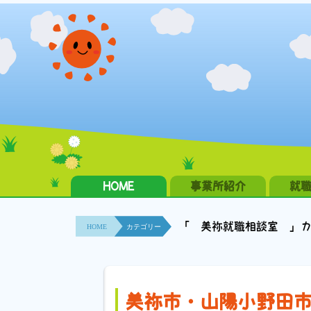
HOME
事業所紹介
就
「 美祢就職相談室 」
HOME
カテゴリー
美祢市・山陽小野田市の