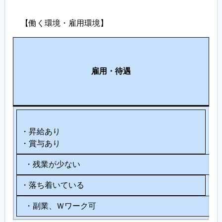
【働く環境・雇用環境】
働
職
き
そ
場
雇用
・待遇
や
の
環
す
他
境
さ
・昇給あり
・賞与あり
・残業が少ない
・落ち着いている
・副業、Ｗワーク可