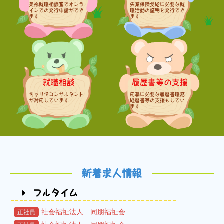
美祢就職相談室でオンラ
失業保険受給に必要な就
インでの発行申請ができ
職活動の証明を発行でき
ます
ます
履歴書ジェネレーター
就職相談
履歴書等の支援
キャリアコンサルタント
応募に必要な履歴書職務
が対応しています
経歴書等の支援もしてい
ます
新着求人情報
フルタイム
社会福祉法人 同朋福祉会
正社員