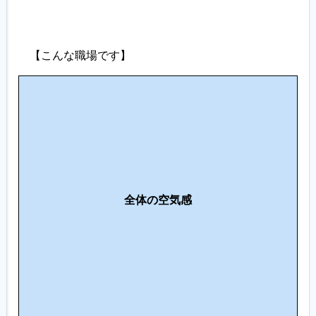
【こんな職場です】
人
間
関
係
・
コ
仕
ミ
全体の空気感
事
ュ
ニ
ケ
ー
シ
ョ
ン