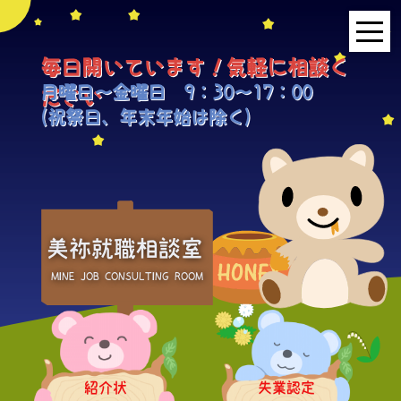
毎日開いています！気軽に相談く
HOME
月曜日～金曜日 9：30～17：00
ださい
(祝祭日、年末年始は除く)
事業所紹介
就職面接会
相談室とは？
美祢就職相談室
利用者の声
MINE JOB CONSULTING ROOM
地域連携事業
求人情報検索
紹介状
失業認定
各種セミナー