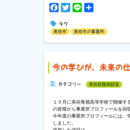
Facebook
Twitter
Line
共
有
タグ
美祢市
美祢市の事業所
今の学びが、未来の
カテゴリー
美祢就職相談室
１０月に美祢青嶺高等学校で開催す
の皆様から事業所プロフィールを回
今年度の事業所プロフィールには、
しました。
追加した項目は、