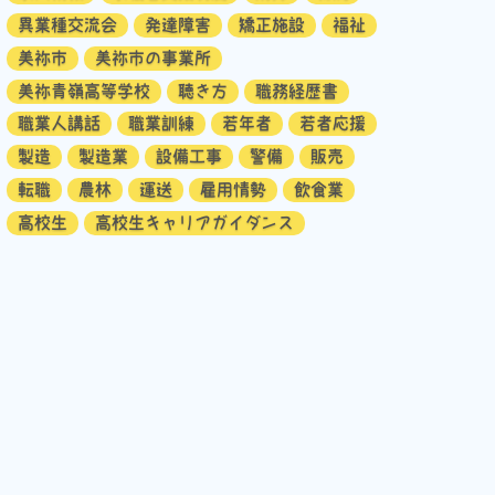
異業種交流会
発達障害
矯正施設
福祉
美祢市
美祢市の事業所
美祢青嶺高等学校
聴き方
職務経歴書
職業人講話
職業訓練
若年者
若者応援
製造
製造業
設備工事
警備
販売
転職
農林
運送
雇用情勢
飲食業
高校生
高校生キャリアガイダンス