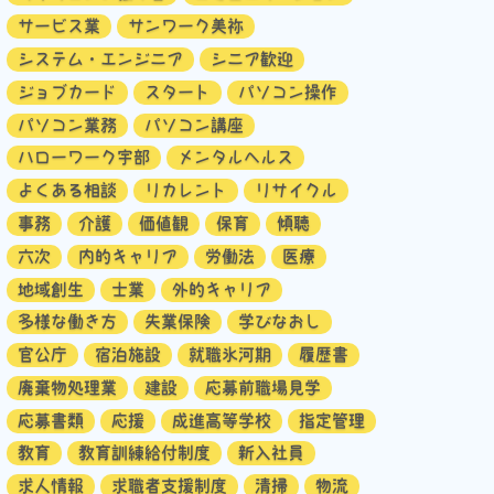
サービス業
サンワーク美祢
システム・エンジニア
シニア歓迎
ジョブカード
スタート
パソコン操作
パソコン業務
パソコン講座
ハローワーク宇部
メンタルヘルス
よくある相談
リカレント
リサイクル
事務
介護
価値観
保育
傾聴
六次
内的キャリア
労働法
医療
地域創生
士業
外的キャリア
多様な働き方
失業保険
学びなおし
官公庁
宿泊施設
就職氷河期
履歴書
廃棄物処理業
建設
応募前職場見学
応募書類
応援
成進高等学校
指定管理
教育
教育訓練給付制度
新入社員
求人情報
求職者支援制度
清掃
物流