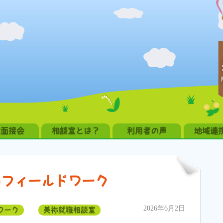
職面接会
相談室とは？
利用者の声
地域連
のフィールドワーク
2026年6月2日
ワーク
美祢就職相談室