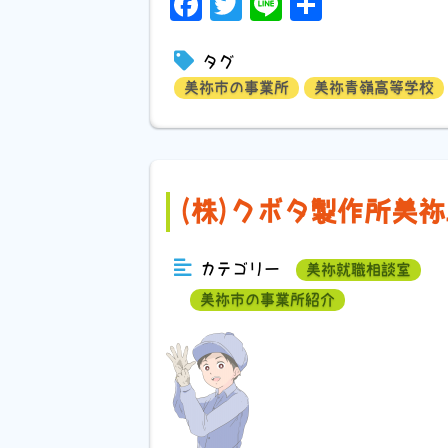
Facebook
Twitter
Line
共
有
タグ
美祢市の事業所
美祢青嶺高等学校
(株)クボタ製作所美
カテゴリー
美祢就職相談室
美祢市の事業所紹介