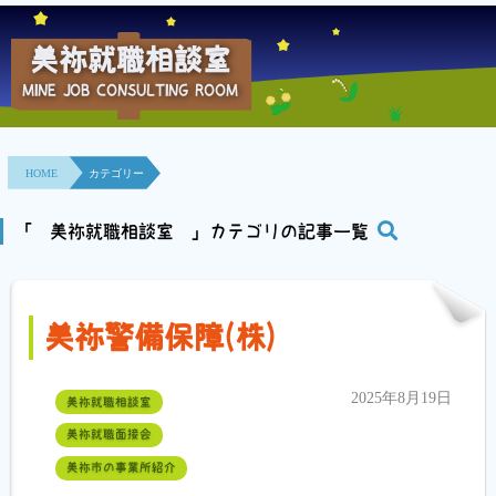
美祢就職相談室
MINE JOB CONSULTING ROOM
HOME
事業所紹介
HOME
カテゴリー
就職面接会
「 美祢就職相談室 」カテゴリの記事一覧
相談室とは？
利用者の声
美祢警備保障(株)
地域連携事業
2025年8月19日
美祢就職相談室
求人情報検索
美祢就職面接会
美祢市の事業所紹介
各種セミナー