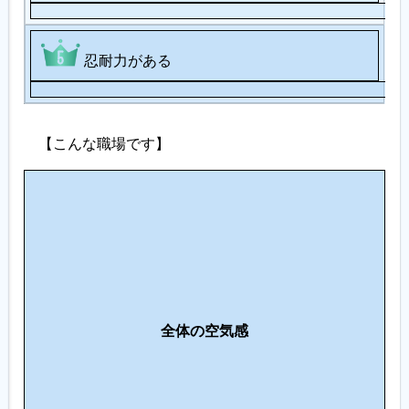
忍耐力がある
【こんな職場です】
人
間
関
働
係
き
・
方
コ
の
ミ
全体の空気感
ス
ュ
タ
ニ
イ
ケ
ル
ー