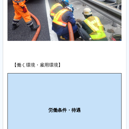
【働く環境・雇用環境】
働
職
き
場
や
環
す
支
境
さ
援
・
労働条件・待遇
制
制
設
度
度
備
の
・