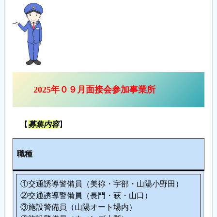
履歴書ジェネレーター
2025年０９月面接会参加事業所
【
募集内容
】
人
職種
数
①交通誘導警備員（美祢・宇部・山陽小野田）
②交通誘導警備員（長門・萩・山口）
③施設警備員（山陽オート場内）