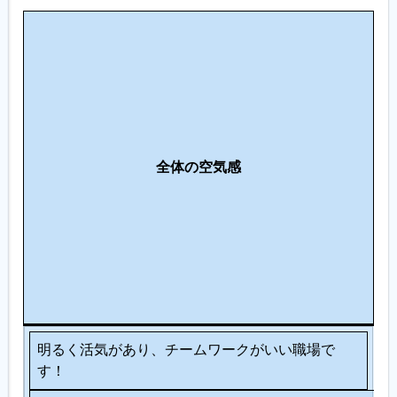
人
間
関
働
係
き
・
方
コ
の
ミ
全体の空気感
ス
ュ
タ
ニ
イ
ケ
ル
ー
シ
ョ
ン
明るく活気があり、チームワークがいい職場で
す！