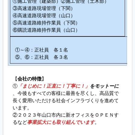
①施工管理（建築部）②施工管理（土木部）
③高速道路現場管理（下関）
④高速道路現場管理（山口）
⑤高速道路維持作業員（下関）
⑥購読道路維持作業員（山口）
①～④：正社員 各１名
⑤、⑥：正社員 各３名
【
会社の特徴
】
①
「まじめに！正直に！丁寧に！」
をモットーに
、今後もすべての客様に最善を尽くし、高品質で
長く愛用いただける社会インフラづくりを進めて
います。
②２０２３年山口市内に新オフィスをＯＰＥＮす
るなど
事業拡大にも取り組んでいます
。