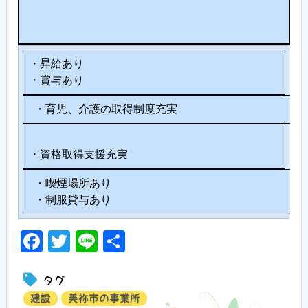
充
服
実
装
・昇給あり
・賞与あり
・育児、介護の取得制度充実
・資格取得支援充実
・喫煙場所あり
・制服貸与あり
Facebook
Twitter
Line
共
有
タグ
建設
美祢市の事業所