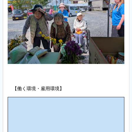
【働く環境・雇用環境】
働
職
多
き
場
様
や
環
な
す
境
人
さ
・