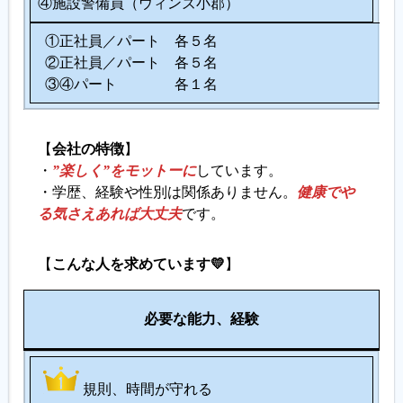
④施設警備員（ウィンズ小郡）
①正社員／パート 各５名
②正社員／パート 各５名
③④パート 各１名
【
会社の特徴
】
・
”楽しく”をモットーに
しています。
・学歴、経験や性別は関係ありません。
健康でや
る気さえあれば大丈夫
です。
【
こんな人を求めています💛
】
備
必要な能力、経験
考
規則、時間が守れる