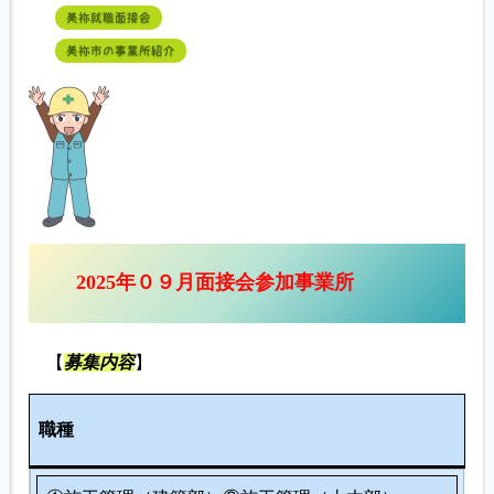
美祢就職面接会
美祢市の事業所紹介
2025年０９月面接会参加事業所
【
募集内容
】
人
職種
数