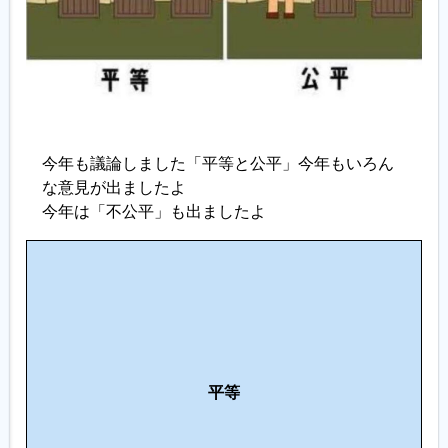
今年も議論しました「平等と公平」今年もいろん
な意見が出ましたよ
今年は「不公平」も出ましたよ
公
平
だ
と
良
公
い
平等
平
な
（