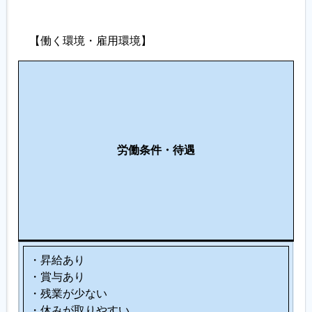
【働く環境・雇用環境】
働
職
き
場
や
環
す
支
境
さ
援
・
労働条件・待遇
制
制
設
度
度
備
の
・
充
服
実
装
・昇給あり
・賞与あり
・残業が少ない
・休みが取りやすい