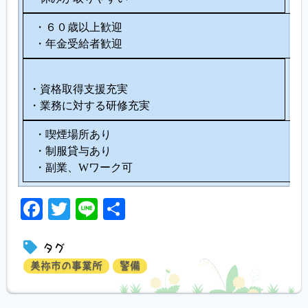
・６０歳以上歓迎
・年金受給者歓迎
・資格取得支援充実
・業務に対する研修充実
・喫煙場所あり
・制服貸与あり
・副業、Wワーク可
Facebook
Twitter
Line
共
有
タグ
美祢市の事業所
警備