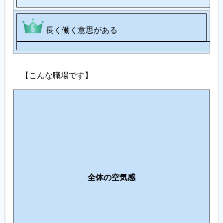
長く働く意思がある
【こんな職場です】
人
間
関
働
係
き
・
方
コ
の
ミ
全体の空気感
ス
ュ
タ
ニ
イ
ケ
ル
ー