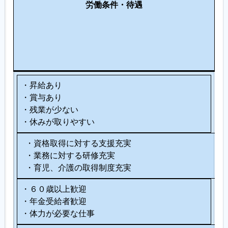
労働条件・待遇
材
制
設
へ
度
備
の
の
・
配
充
服
慮
実
装
・昇給あり
・賞与あり
・残業が少ない
・休みが取りやすい
・資格取得に対する支援充実
・業務に対する研修充実
・育児、介護の取得制度充実
・６０歳以上歓迎
・年金受給者歓迎
・体力が必要な仕事