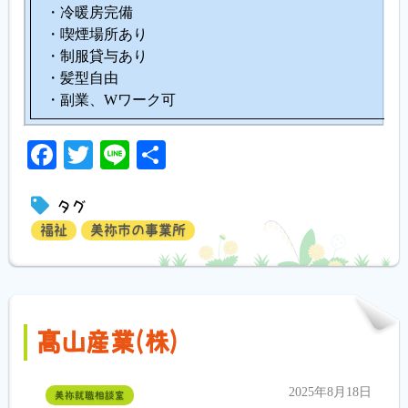
・冷暖房完備
・喫煙場所あり
・制服貸与あり
・髪型自由
・副業、Wワーク可
Facebook
Twitter
Line
共
有
タグ
福祉
美祢市の事業所
髙山産業(株)
2025年8月18日
美祢就職相談室