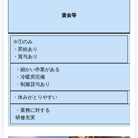
労
各
休
働
種
賃金等
日
環
制
等
境
度
※①のみ
・昇給あり
・賞与あり
・細かい作業がある
・冷暖房完備
・制服貸与あり
・休みがとりやすい
・業務に対する
研修充実