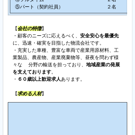
⑤パート（契約社員） ２名
【
会社の特徴
】
・顧客のニーズに応えるべく、
安全安心を最優先
に、迅速・確実を目指した物流会社です。
・充実した車種、豊富な車両で産業用原材料、工
業製品、農産物、産業廃棄物等、昼夜を問わず様
々な 分野の輸送を担っており、
地域産業の発展
を支えております
。
・
６０歳以上歓迎求人
あります。
【
求める人材
】
こ
の
仕
事