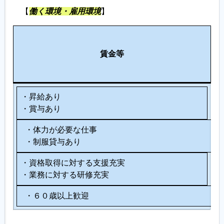
【
働く環境・雇用環境
】
労
各
そ
働
種
賃金等
の
環
制
他
境
度
・昇給あり
・賞与あり
・体力が必要な仕事
・制服貸与あり
・資格取得に対する支援充実
・業務に対する研修充実
・６０歳以上歓迎