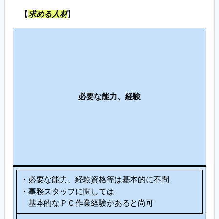
【
求める人材
】
こ
の
仕
事
に
必要な能力、経験
向
い
て
い
る
人
・必要な能力、経験資格等は基本的に不問
・事務スタッフに関しては
基本的なＰＣ作業経験があると尚可