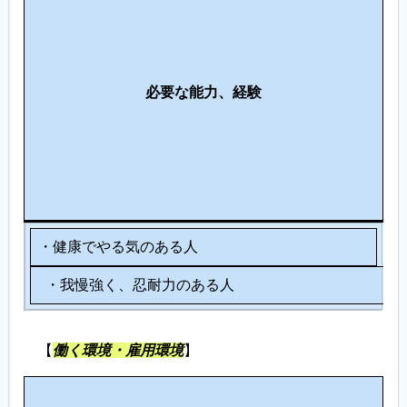
の
仕
事
に
必要な能力、経験
向
い
て
い
る
人
・健康でやる気のある人
・我慢強く、忍耐力のある人
【
働く環境・雇用環境
】
労
各
そ