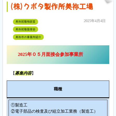
(株)クボタ製作所美祢工場
2025年4月4日
美祢就職相談室
美祢就職面接会
美祢市の事業所紹介
2025年０５月面接会参加事業所
【
募集内容
】
人
職種
数
①製造工
②電子部品の検査及び組立加工業務（製造工）