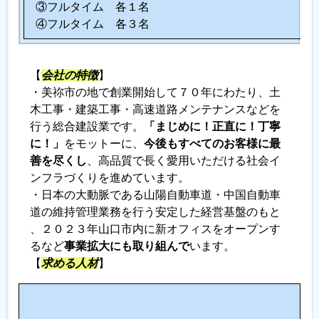
③フルタイム 各１名
④フルタイム 各３名
【
会社の特徴
】
・美祢市の地で創業開始して７０年にわたり、土
木工事・建築工事・高速道路メンテナンスなどを
行う総合建設業です。
「まじめに！正直に！丁寧
に！」
をモットーに、
今後もすべてのお客様に最
善を尽くし
、高品質で長く愛用いただける社会イ
ンフラづくりを進めています。
・日本の大動脈である山陽自動車道・中国自動車
道の維持管理業務を行う安定した経営基盤のもと
、２０２３年山口市内に新オフィスをオープンす
るなど
事業拡大にも取り組んで
います。
【
求める人材
】
こ
の