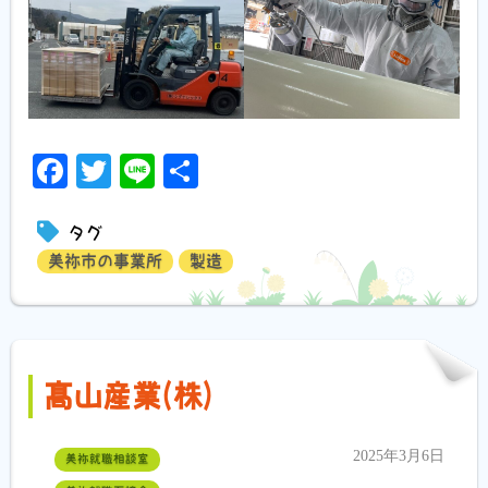
Facebook
Twitter
Line
共
有
タグ
美祢市の事業所
製造
髙山産業(株)
2025年3月6日
美祢就職相談室