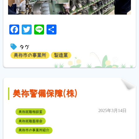
Facebook
Twitter
Line
共
有
タグ
美祢市の事業所
製造業
美祢警備保障(株)
2025年3月14日
美祢就職相談室
美祢就職面接会
美祢市の事業所紹介