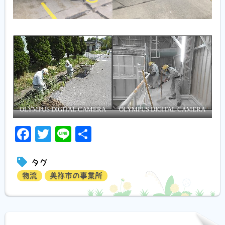
OLYMPUS DIGITAL CAMERA
OLYMPUS DIGITAL CAMERA
Facebook
Twitter
Line
共
有
タグ
物流
美祢市の事業所