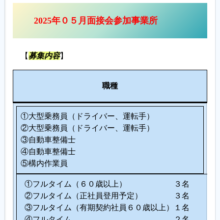
2025年０５月面接会参加事業所
履歴書ジェネレーター
【
募集内容
】
人
職種
数
①大型乗務員（ドライバー、運転手）
②大型乗務員（ドライバー、運転手）
③自動車整備士
④自動車整備士
⑤構内作業員
①フルタイム（６０歳以上） ３名
②フルタイム（正社員登用予定） ３名
③フルタイム（有期契約社員６０歳以上）１名
④フルタイム ２名