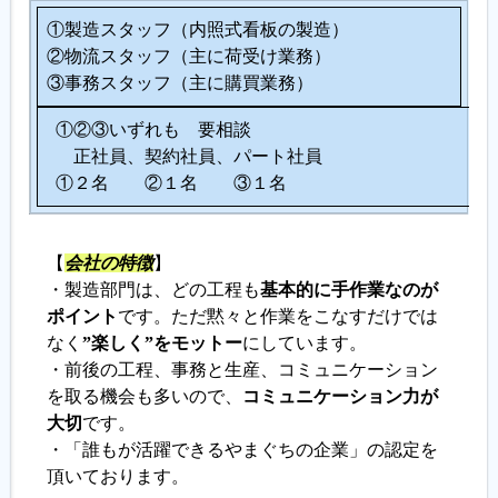
①製造スタッフ（内照式看板の製造）
②物流スタッフ（主に荷受け業務）
③事務スタッフ（主に購買業務）
①②③いずれも 要相談
正社員、契約社員、パート社員
①２名 ②１名 ③１名
【
会社の特徴
】
・製造部門は、どの工程も
基本的に手作業なのが
ポイント
です。ただ黙々と作業をこなすだけでは
なく
”楽しく”をモットー
にしています。
・前後の工程、事務と生産、コミュニケーション
を取る機会も多いので、
コミュニケーション力が
大切
です。
・「誰もが活躍できるやまぐちの企業」の認定を
頂いております。