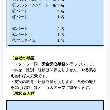
②フルタイム/パート 各５名
③パート ５名
④パート １名
⑤パート ２名
⑥パート １名
⑦フルタイム １名
【
会社の特徴
】
・スタッフ一同、
安全安心業務
を行っています。
・学歴、性別、経験は関係ありません。
やる気さ
えあれば大丈夫
です。
・充実の教育、研修制度があります。自分の能力
を磨けば磨くほど、
収入アップ
に繋がります。
【
求める人材
】
こ