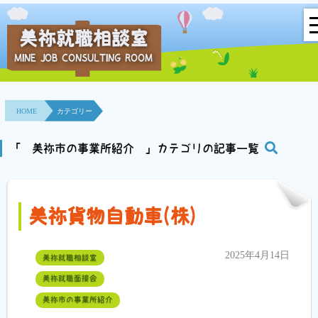
美祢就職相談室
MINE JOB CONSULTING ROOM
HOME
事業所紹介
HOME
カテゴリー
就職面接会
「 美祢市の事業所紹介 」カテゴリの記事一覧
相談室とは？
利用者の声
美祢貨物自動車(株)
地域連携事業
2025年4月14日
美祢就職相談室
求人情報検索
美祢就職面接会
美祢市の事業所紹介
各種セミナー