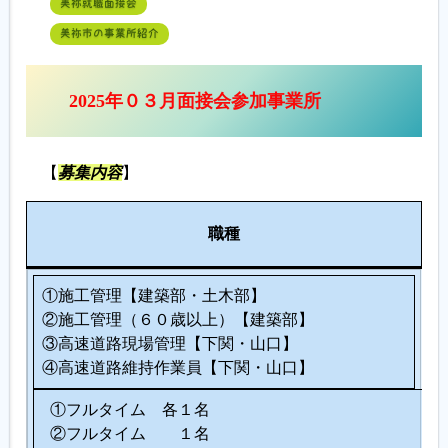
美祢就職面接会
美祢市の事業所紹介
2025年０３月面接会参加事業所
【
募集内容
】
人
職種
数
①施工管理【建築部・土木部】
②施工管理（６０歳以上）【建築部】
③高速道路現場管理【下関・山口】
④高速道路維持作業員【下関・山口】
①フルタイム 各１名
②フルタイム １名