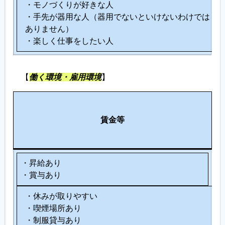
・モノづくりが好きな人
・手先が器用な人（器用でないといけないわけでは
ありません）
・楽しく仕事をしたい人
【
働く環境・雇用環境
】
労
各
そ
働
種
賃金等
の
環
制
他
境
度
・昇給あり
・賞与あり
・休みが取りやすい
・喫煙場所あり
・制服貸与あり