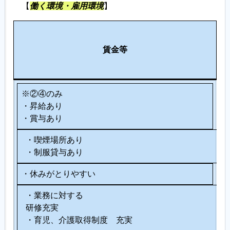
【
働く環境・雇用環境
】
労
各
休
働
種
賃金等
日
環
制
等
境
度
※②④のみ
・昇給あり
・賞与あり
・喫煙場所あり
・制服貸与あり
・休みがとりやすい
・業務に対する
研修充実
・育児、介護取得制度 充実