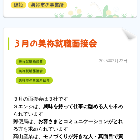
建設
美祢市の事業所
３月の美祢就職面接会
2025年2月27日
美祢就職相談室
美祢就職面接会
美祢市の事業所紹介
３月の面接会は３社です
Ｓエンジは、
興味を持って仕事に臨める人
を求め
られています
郵便局は、
お客さまとコミュニケーションがとれ
る
方を求められています
高山産業は、
モノづくりが好きな人
・
真面目で責