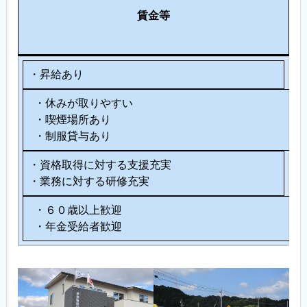
働
種
賃金等
の
環
制
他
境
度
・昇給あり
・休みが取りやすい
・喫煙場所あり
・制服貸与あり
・資格取得に対する支援充実
・業務に対する研修充実
・６０歳以上歓迎
・年金受給者歓迎