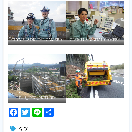
OLYMPUS DIGITAL CAMERA
OLYMPUS DIGITAL CAMERA
Exif_JPEG_PICTURE
Facebook
Twitter
Line
共
有
タグ