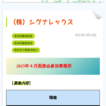
（株）シグナレックス
2025年3月14日
美祢就職相談室
美祢就職面接会
美祢市の事業所紹介
2025年４月面接会参加事業所
【
募集内容
】
人
職種
数