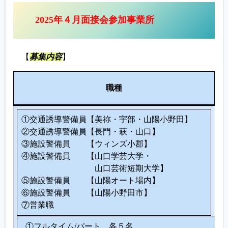
2025年４月面接会参加事業所
【
募集内容
】
人
職種
数
①交通誘導警備員【美祢・宇部・山陽小野田】
②交通誘導警備員【長門・萩・山口】
③施設警備員 【ウィンズ小郡】
④施設警備員 【山口学芸大学・
山口芸術短期大学】
⑤施設警備員 【山陽オート場内】
⑥施設警備員 【山陽小野田市】
⑦営業職
①フルタイム/パート 各５名