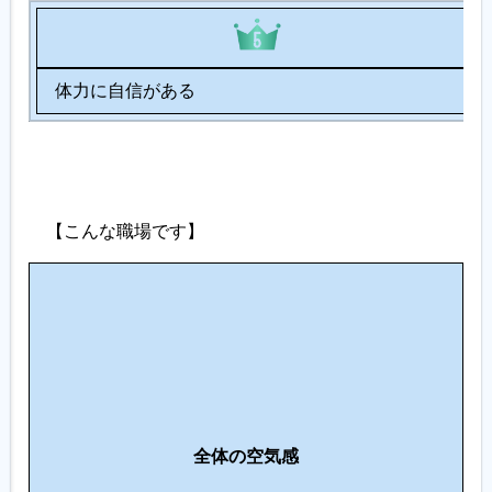
体力に自信がある
【こんな職場です】
人
間
関
係
・
コ
仕
ミ
全体の空気感
事
ュ