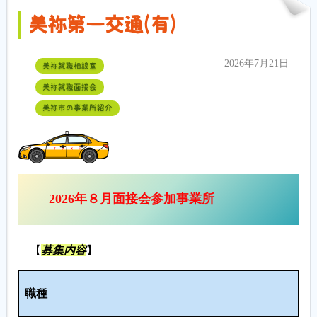
美祢第一交通(有)
2026年7月21日
美祢就職相談室
美祢就職面接会
美祢市の事業所紹介
2026年８月面接会参加事業所
【
募集内容
】
人
職種
数