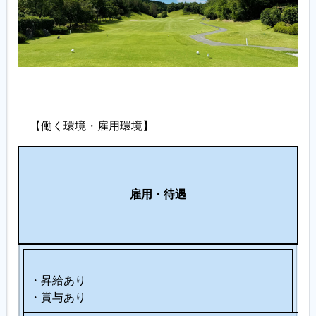
【働く環境・雇用環境】
働
職
き
そ
場
雇用
・待遇
や
の
環
す
他
境
さ
・昇給あり
・賞与あり