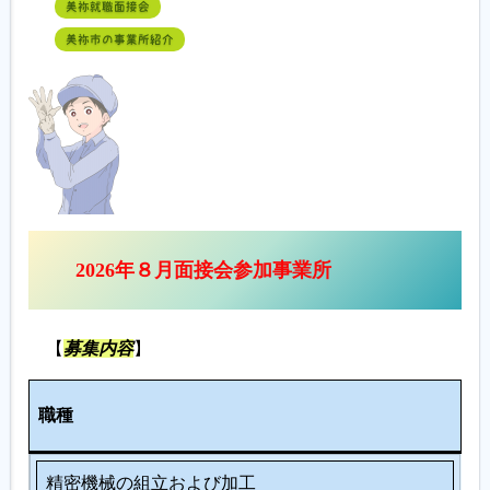
美祢就職面接会
美祢市の事業所紹介
2026年８月面接会参加事業所
【
募集内容
】
人
職種
数
精密機械の組立および加工