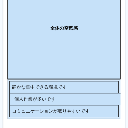
係
・
コ
仕
ミ
全体の空気感
事
ュ
ニ
ケ
ー
シ
ョ
ン
静かな集中できる環境です
個人作業が多いです
コミュニケーションが取りやすいです