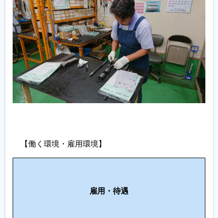
【働く環境・雇用環境】
働
職
き
そ
場
雇用
・待遇
や
の
環
す
他
境
さ