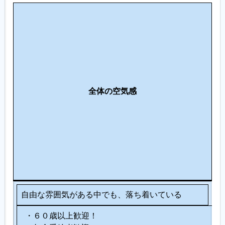
人
間
関
係
・
コ
求
ミ
全体の空気感
人
ュ
ニ
ケ
ー
シ
ョ
ン
自由な雰囲気がある中でも、落ち着いている
・６０歳以上歓迎！