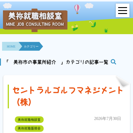
美祢就職相談室
MINE JOB CONSULTING ROOM
HOME
事業所紹介
HOME
カテゴリー
就職面接会
「 美祢市の事業所紹介 」カテゴリの記事一覧
相談室とは？
利用者の声
セントラルゴルフマネジメント
（株）
地域連携事業
求人情報検索
2026年7月30日
美祢就職相談室
美祢就職面接会
各種セミナー