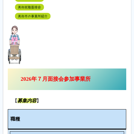
美祢就職面接会
美祢市の事業所紹介
2026年７月面接会参加事業所
【
募集内容
】
人
職種
数