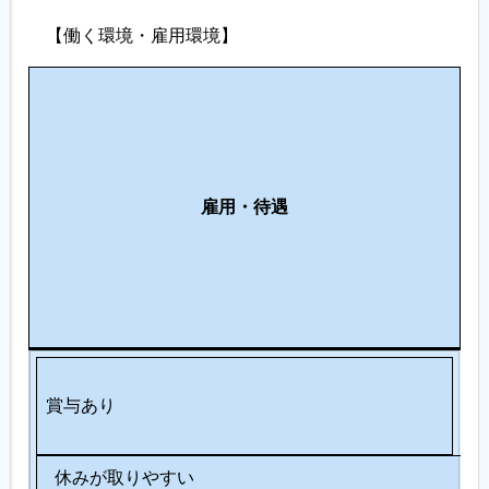
【働く環境・雇用環境】
働
職
き
場
や
環
す
支
境
さ
援
・
雇用
・待遇
制
制
設
度
度
備
の
・
充
服
実
装
賞与あり
休みが取りやすい