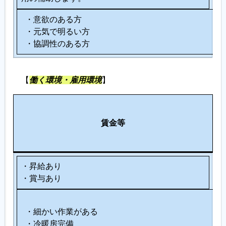
・意欲のある方
・元気で明るい方
・協調性のある方
【
働く環境・雇用環境
】
労
休
そ
働
賃金等
日
の
環
等
他
境
・昇給あり
・賞与あり
・細かい作業がある
・冷暖房完備