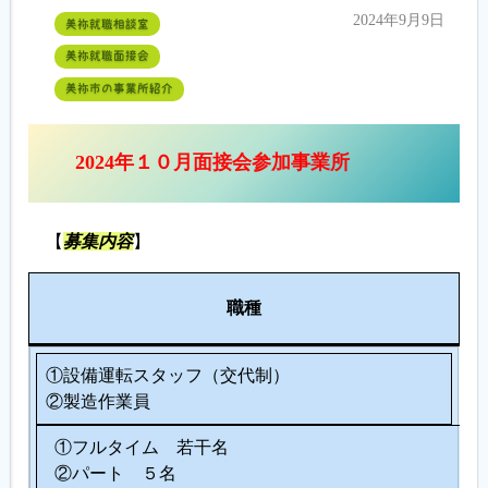
2024年9月9日
美祢就職相談室
美祢就職面接会
美祢市の事業所紹介
2024年１０月面接会参加事業所
【
募集内容
】
人
職種
数
①設備運転スタッフ（交代制）
②製造作業員
①フルタイム 若干名
②パート ５名