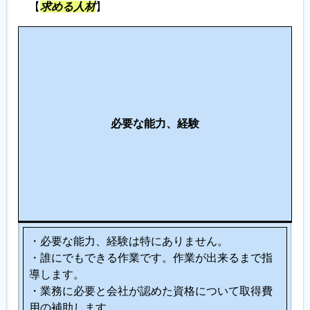
【
求める人材
】
こ
の
仕
事
に
必要な能力、経験
向
い
て
い
る
人
・必要な能力、経験は特にありません。
・誰にでもできる作業です。作業が出来るまで指
導します。
・業務に必要と会社が認めた資格について取得費
用の補助します。