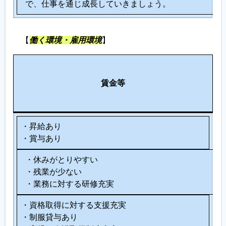
で、仕事を通じ成長していきましょう。
【
働く環境・雇用環境
】
労
そ
働
賃金等
の
環
他
境
・昇給あり
・賞与あり
・休みがとりやすい
・残業が少ない
・業務に対する研修充実
・資格取得に対する支援充実
・制服貸与あり