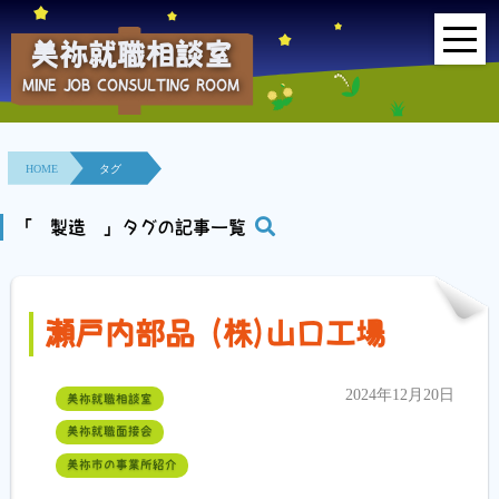
美祢就職相談室
MINE JOB CONSULTING ROOM
HOME
事業所紹介
HOME
タグ
就職面接会
「 製造 」タグの記事一覧
相談室とは？
瀬戸内部品 (株)山口工場
利用者の声
地域連携事業
2024年12月20日
美祢就職相談室
美祢就職面接会
求人情報検索
美祢市の事業所紹介
各種セミナー