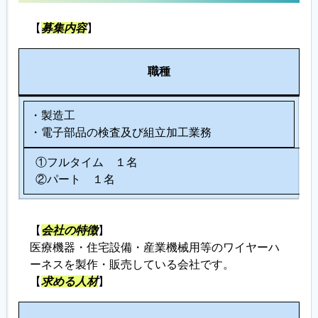
【
募集内容
】
人
職種
数
・製造工
・電子部品の検査及び組立加工業務
①フルタイム １名
②パート １名
【
会社の特徴
】
医療機器・住宅設備・産業機械用等のワイヤーハ
ーネスを製作・販売している会社です。
【
求める人材
】
こ