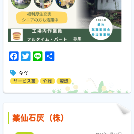
Facebook
Twitter
Line
共
有
タグ
サービス業
介護
製造
薬仙石灰（株）