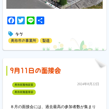
Facebook
Twitter
Line
共
有
タグ
美祢市の事業所
製造
9月11日の面接会
2024年8月22日
美祢就職相談室
美祢就職面接会
８月の面接会には、過去最高の参加者数が集まり