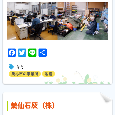
Facebook
Twitter
Line
共
有
タグ
美祢市の事業所
製造
薬仙石灰（株）