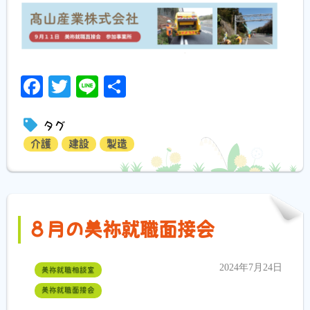
Facebook
Twitter
Line
共
有
タグ
介護
建設
製造
８月の美祢就職面接会
2024年7月24日
美祢就職相談室
美祢就職面接会