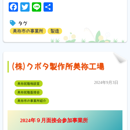
Facebook
Twitter
Line
共
有
タグ
美祢市の事業所
製造
(株)クボタ製作所美祢工場
2024年9月3日
美祢就職相談室
美祢就職面接会
美祢市の事業所紹介
2024年９月面接会参加事業所