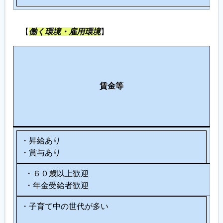
【
働く環境・雇用環境
】
生
涯
労
そ
現
働
賃金等
の
役
環
他
支
境
援
・昇給あり
・賞与あり
・６０歳以上歓迎
・年金受給者歓迎
・子育て中の世代が多い