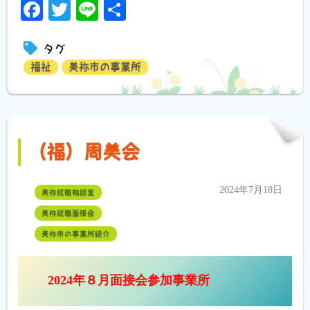
Facebook
Twitter
Line
共
有
タグ
福祉
美祢市の事業所
（福）周美会
2024年7月18日
美祢就職相談室
美祢就職面接会
美祢市の事業所紹介
2024年８月面接会参加事業所