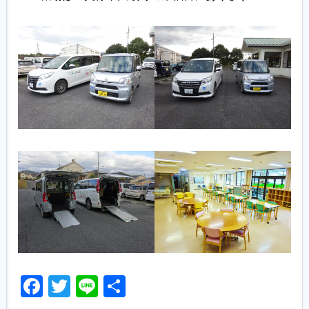
Facebook
Twitter
Line
共
有