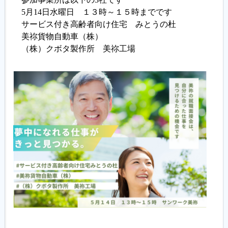
5月14日水曜日 １３時～１５時までです
サービス付き高齢者向け住宅 みとうの杜
履歴書ジェネレーター
美祢貨物自動車（株）
（株）クボタ製作所 美祢工場