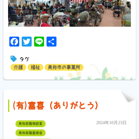
Facebook
Twitter
Line
共
有
タグ
介護
福祉
美祢市の事業所
(有)富喜（ありがとう）
2024年10月23日
美祢就職相談室
美祢就職面接会