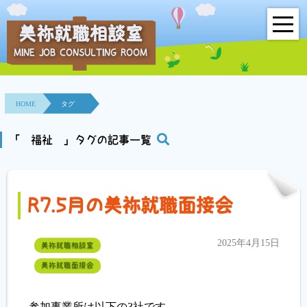
美祢就職相談室
MINE JOB CONSULTING ROOM
HOME
事業所紹介
HOME
タグ
就職面接会
「 福祉 」タグの記事一覧
相談室とは？
R7.5月の美祢就職面接会
利用者の声
地域連携事業
2025年4月15日
美祢就職相談室
美祢就職面接会
求人情報検索
各種セミナー
参加事業所は以下の3社です