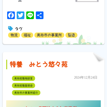
Facebook
Twitter
Line
共
有
タグ
物流
福祉
美祢市の事業所
製造
特養 みとう悠々苑
2024年12月24日
美祢就職相談室
美祢就職面接会
美祢市の事業所紹介