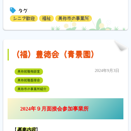
有
タグ
シニア歓迎
福祉
美祢市の事業所
（福）豊徳会（青景園）
2024年9月3日
美祢就職相談室
美祢就職面接会
美祢市の事業所紹介
2024年９月面接会参加事業所
【
募集内容
】