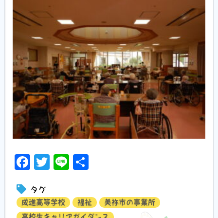
Facebook
Twitter
Line
共
有
タグ
成進高等学校
福祉
美祢市の事業所
高校生キャリアガイダンス