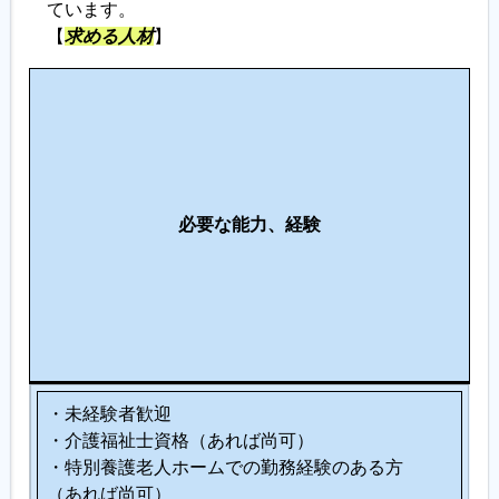
ています。
【
求める人材
】
こ
の
仕
事
に
必要な能力、経験
向
い
て
い
る
人
・未経験者歓迎
・介護福祉士資格（あれば尚可）
・特別養護老人ホームでの勤務経験のある方
（あれば尚可）