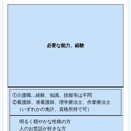
こ
の
仕
事
に
必要な能力、経験
向
い
て
い
る
人
①介護職…経験、知識、技能等は不問
②看護師、准看護師、理学療法士、作業療法士
（いずれかの免許、資格所持で可）
明るく穏やかな性格の方
人のお世話が好きな方