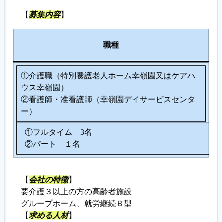
【
募集内容
】
人
職種
数
①介護職（特別養護老人ホーム幸嶺園又はケアハ
ウス幸嶺園）
②看護師・准看護師（幸嶺園デイサービスセンタ
ー）
①フルタイム 3名
②パート １名
【
会社の特徴
】
要介護３以上の方の高齢者施設
グループホーム、就労継続Ｂ型
【
求める人材
】