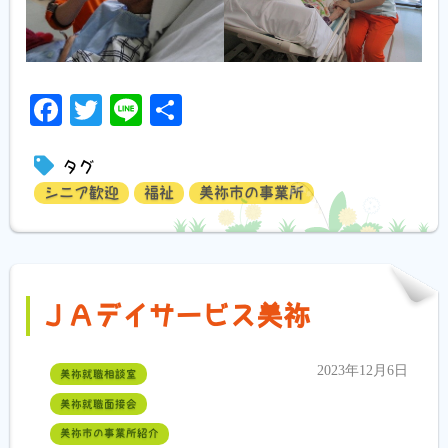
Facebook
Twitter
Line
共
有
タグ
シニア歓迎
福祉
美祢市の事業所
ＪＡデイサービス美祢
2023年12月6日
美祢就職相談室
美祢就職面接会
美祢市の事業所紹介