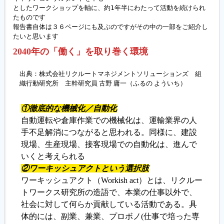
としたワークショップを軸に、約1年半にわたって活動を続けられ
たものです

報告書自体は３６ページにも及ぶのですがその中の一部をご紹介し
たいと思います
2040年の「働く」を取り巻く環境
出典：株式会社リクルートマネジメントソリューションズ 組
織行動研究所 主幹研究員 古野 庸一（ふるの よういち）
①徹底的な機械化／自動化
自動運転や倉庫作業での機械化は、運輸業界の人
手不足解消につながると思われる。同様に、建設
現場、生産現場、接客現場での自動化は、進んで
いくと考えられる
②ワーキッシュアクトという選択肢
ワーキッシュアクト（Workish act）とは、リクルー
トワークス研究所の造語で、本業の仕事以外で、
社会に対して何らか貢献している活動である。具
体的には、副業、兼業、プロボノ(仕事で培った専