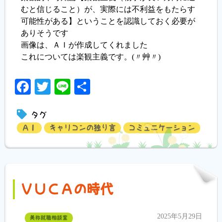
むと信じること）が、実際には不利益をもたらす
可能性がある】ということを認識しておく必要が
ありそうです
画像は、ＡＩが作成してくれました
これについては楽観主義です。(〃艸〃)
Facebook
Twitter
Line
共
有
タグ
ＡＩ
キャリコンの独り言
コミュニケーション
ＶＵＣＡの時代
2025年5月29日
美祢就職相談室