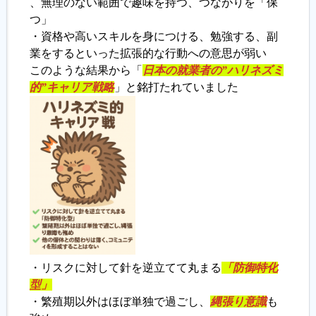
、無理のない範囲で趣味を持つ、つながりを「保
つ」
・資格や高いスキルを身につける、勉強する、副
業をするといった拡張的な行動への意思が弱い
このような結果から「
日本の就業者の”ハリネズミ
的”キャリア戦略
」と銘打たれていました
・リスクに対して針を逆立てて丸まる
「
防御特化
型
」
・繁殖期以外はほぼ単独で過ごし、
縄張り意識
も