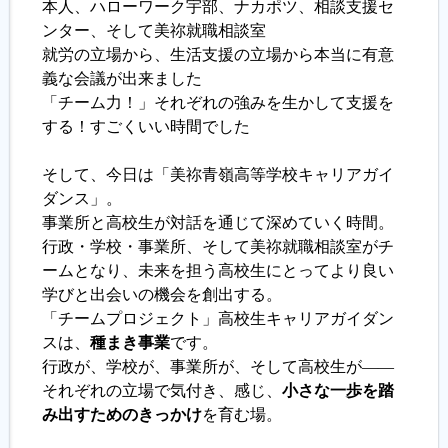
本人、ハローワーク宇部、ナカポツ、相談支援セ
ンター、そして美祢就職相談室
就労の立場から、生活支援の立場から本当に有意
義な会議が出来ました
「チーム力！」それぞれの強みを生かして支援を
する！すごくいい時間でした
そして、今日は「美祢青嶺高等学校キャリアガイ
ダンス」。
事業所と高校生が対話を通じて深めていく時間。
行政・学校・事業所、そして美祢就職相談室がチ
ームとなり、未来を担う高校生にとってより良い
学びと出会いの機会を創出する。
「チームプロジェクト」高校生キャリアガイダン
スは、
種まき事業
です。
行政が、学校が、事業所が、そして高校生が――
それぞれの立場で気付き、感じ、
小さな一歩を踏
み出すためのきっかけ
を育む場。