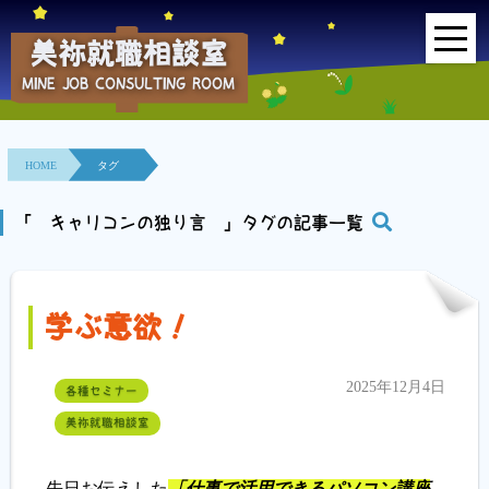
美祢就職相談室
MINE JOB CONSULTING ROOM
HOME
事業所紹介
HOME
タグ
就職面接会
「 キャリコンの独り言 」タグの記事一覧
相談室とは？
学ぶ意欲！
利用者の声
地域連携事業
2025年12月4日
各種セミナー
美祢就職相談室
求人情報検索
各種セミナー
先日お伝えした
「仕事で活用できるパソコン講座