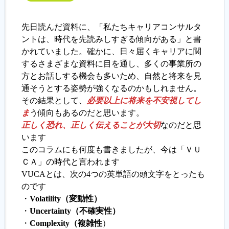
先日読んだ資料に、「私たちキャリアコンサルタ
ントは、時代を先読みしすぎる傾向がある」と書
かれていました。確かに、日々届くキャリアに関
するさまざまな資料に目を通し、多くの事業所の
方とお話しする機会も多いため、自然と将来を見
通そうとする姿勢が強くなるのかもしれません。
その結果として、
必要以上に将来を不安視してし
ま
う傾向もあるのだと思います。
正しく恐れ、正しく伝えることが大切
なのだと思
います
このコラムにも何度も書きましたが、今は「ＶＵ
ＣＡ」の時代と言われます
VUCAとは、次の4つの英単語の頭文字をとったも
のです
・
Volatility（変動性）
・
Uncertainty（不確実性）
・
Complexity（複雑性
）