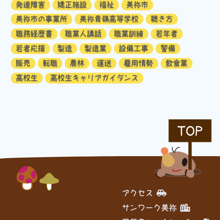
発達障害
矯正施設
福祉
美祢市
美祢市の事業所
美祢青嶺高等学校
聴き方
職務経歴書
職業人講話
職業訓練
若年者
若者応援
製造
製造業
設備工事
警備
販売
転職
農林
運送
雇用情勢
飲食業
高校生
高校生キャリアガイダンス
TOP
アクセス
サンワーク美祢