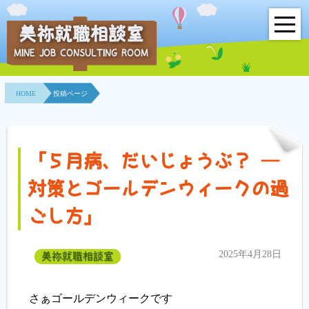
美祢就職相談室
MINE JOB CONSULTING ROOM
HOME
HOME
投稿ページ
事業所紹介
就職面接会
「５月病、だいじょうぶ？ ―
相談室とは？
対策とゴールデンウィークの過
利用者の声
ごし方」
地域連携事業
2025年4月28日
美祢就職相談室
求人情報検索
さぁゴールデンウィークです
各種セミナー