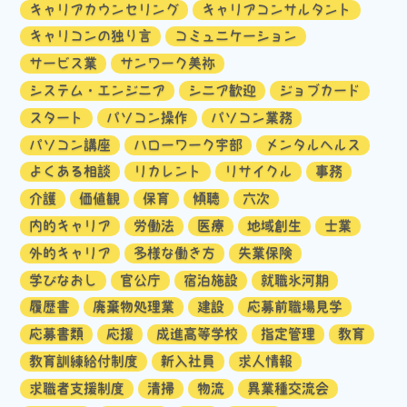
キャリアカウンセリング
キャリアコンサルタント
キャリコンの独り言
コミュニケーション
サービス業
サンワーク美祢
システム・エンジニア
シニア歓迎
ジョブカード
スタート
パソコン操作
パソコン業務
パソコン講座
ハローワーク宇部
メンタルヘルス
よくある相談
リカレント
リサイクル
事務
介護
価値観
保育
傾聴
六次
内的キャリア
労働法
医療
地域創生
士業
外的キャリア
多様な働き方
失業保険
学びなおし
官公庁
宿泊施設
就職氷河期
履歴書
廃棄物処理業
建設
応募前職場見学
応募書類
応援
成進高等学校
指定管理
教育
教育訓練給付制度
新入社員
求人情報
求職者支援制度
清掃
物流
異業種交流会