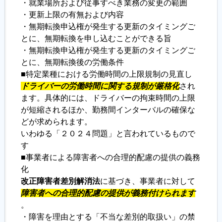
・就業場所および従事すべき業務の変更の範囲
・更新上限の有無および内容
履歴書ジェネレーター
・無期転換申込権が発生する更新のタイミングご
とに、無期転換を申し込むことができる旨
・無期転換申込権が発生する更新のタイミングご
とに、無期転換後の労働条件
■特定業種における労働時間の上限規制の見直し
ドライバーの労働時間に関する規制が厳格化
され
ます。具体的には、ドライバーの拘束時間の上限
が短縮されるほか、勤務間インターバルの確保な
どが求められます。
いわゆる「２０２４問題」と言われているもので
す
■事業者による障害者への合理的配慮の提供の義務
化
改正障害者差別解消法
に基づき、事業者に対して
障害者への合理的配慮の提供が義務付けられます
。
・障害を理由とする「不当な差別的取扱い」の禁