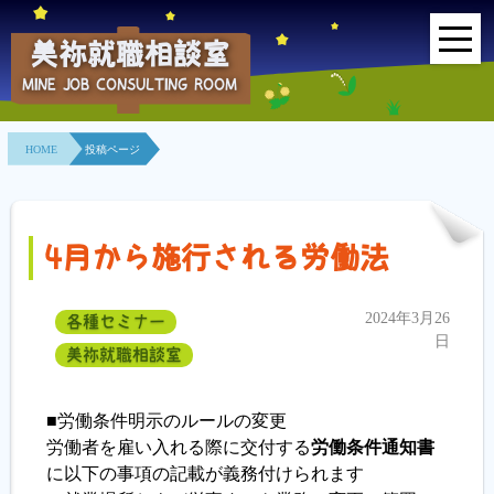
美祢就職相談室
MINE JOB CONSULTING ROOM
HOME
HOME
投稿ページ
事業所紹介
就職面接会
4月から施行される労働法
相談室とは？
2024年3月26
各種セミナー
利用者の声
日
美祢就職相談室
地域連携事業
■労働条件明示のルールの変更
求人情報検索
労働者を雇い入れる際に交付する
労働条件通知書
に以下の事項の記載が義務付けられます
各種セミナー