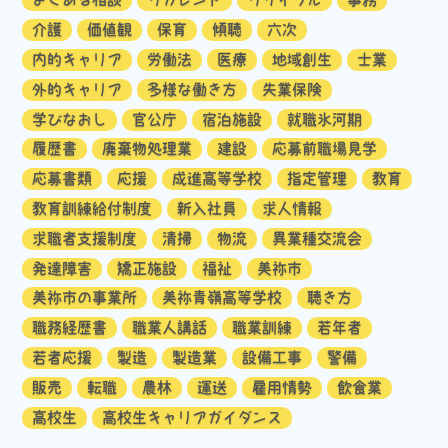
介護
価値観
保育
傾聴
六次
内的キャリア
労働法
医療
地域創生
士業
外的キャリア
多様な働き方
失業保険
学びなおし
官公庁
宿泊施設
就職氷河期
履歴書
廃棄物処理業
建設
応募前職場見学
応募書類
応援
成進高等学校
指定管理
教育
教育訓練給付制度
新入社員
求人情報
求職者支援制度
清掃
物流
異業種交流会
発達障害
矯正施設
福祉
美祢市
美祢市の事業所
美祢青嶺高等学校
聴き方
職務経歴書
職業人講話
職業訓練
若年者
若者応援
製造
製造業
設備工事
警備
販売
転職
農林
運送
雇用情勢
飲食業
高校生
高校生キャリアガイダンス