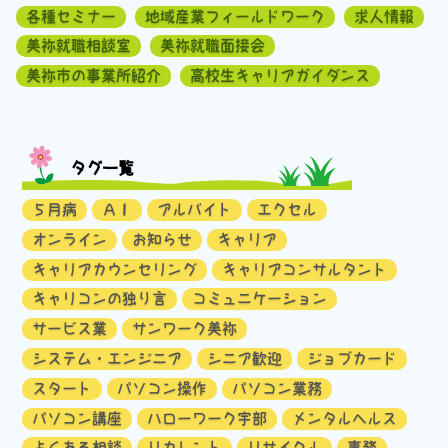
各種セミナー
地域産業フィールドワーク
求人情報
美祢就職相談室
美祢就職面接会
美祢市の事業所紹介
高校生キャリアガイダンス
タグ一覧
５月病
ＡＩ
アルバイト
エクセル
オンライン
お知らせ
キャリア
キャリアカウンセリング
キャリアコンサルタント
キャリコンの独り言
コミュニケーション
サービス業
サンワーク美祢
システム・エンジニア
シニア歓迎
ジョブカード
スタート
パソコン操作
パソコン業務
パソコン講座
ハローワーク宇部
メンタルヘルス
よくある相談
リカレント
リサイクル
事務