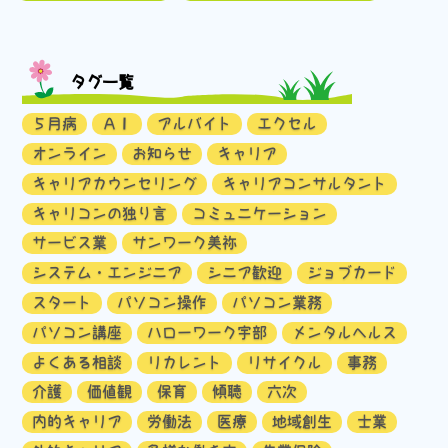
タグ一覧
５月病
ＡＩ
アルバイト
エクセル
オンライン
お知らせ
キャリア
キャリアカウンセリング
キャリアコンサルタント
キャリコンの独り言
コミュニケーション
サービス業
サンワーク美祢
システム・エンジニア
シニア歓迎
ジョブカード
スタート
パソコン操作
パソコン業務
パソコン講座
ハローワーク宇部
メンタルヘルス
よくある相談
リカレント
リサイクル
事務
介護
価値観
保育
傾聴
六次
内的キャリア
労働法
医療
地域創生
士業