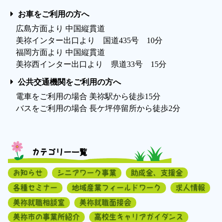
お車をご利用の方へ
広島方面より 中国縦貫道
美祢インター出口より 国道435号 10分
福岡方面より 中国縦貫道
美祢西インター出口より 県道33号 15分
公共交通機関をご利用の方へ
電車をご利用の場合 美祢駅から徒歩15分
バスをご利用の場合 長ケ坪停留所から徒歩2分
カテゴリー一覧
お知らせ
シニアワーク事業
助成金、支援金
各種セミナー
地域産業フィールドワーク
求人情報
美祢就職相談室
美祢就職面接会
美祢市の事業所紹介
高校生キャリアガイダンス