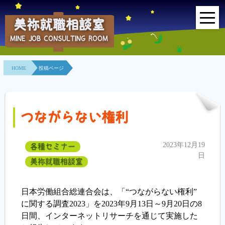
美祢就職相談室
MINE JOB CONSULTING ROOM
HOME
HOME
投稿ページ
事業所紹介
就職面接会
つながらない権利
相談室とは？
2023年12月19
各種セミナー
利用者の声
日
美祢就職相談室
地域連携事業
日本労働組合総連合会は、「“つながらない権利”
求人情報検索
に関する調査2023」を2023年9月13日～9月20日の8
日間、インターネットリサーチを通じて実施した
各種セミナー