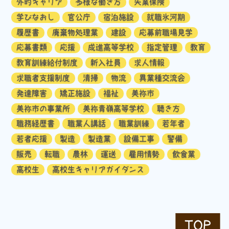
外的キャリア
多様な働き方
失業保険
学びなおし
官公庁
宿泊施設
就職氷河期
履歴書
廃棄物処理業
建設
応募前職場見学
応募書類
応援
成進高等学校
指定管理
教育
教育訓練給付制度
新入社員
求人情報
求職者支援制度
清掃
物流
異業種交流会
発達障害
矯正施設
福祉
美祢市
美祢市の事業所
美祢青嶺高等学校
聴き方
職務経歴書
職業人講話
職業訓練
若年者
若者応援
製造
製造業
設備工事
警備
販売
転職
農林
運送
雇用情勢
飲食業
高校生
高校生キャリアガイダンス
TOP