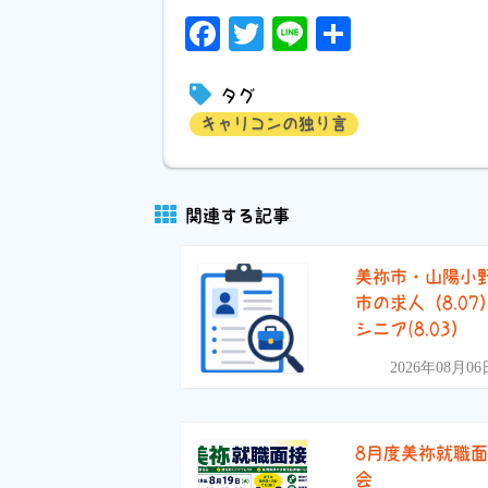
Facebook
Twitter
Line
共
有
タグ
キャリコンの独り言
関連する記事
美祢市・山陽小
市の求人（8.07
シニア(8.03）
2026年08月06
8月度美祢就職
会