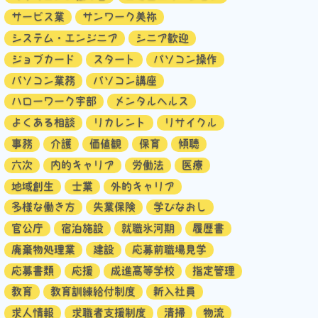
サービス業
サンワーク美祢
システム・エンジニア
シニア歓迎
ジョブカード
スタート
パソコン操作
パソコン業務
パソコン講座
ハローワーク宇部
メンタルヘルス
よくある相談
リカレント
リサイクル
事務
介護
価値観
保育
傾聴
六次
内的キャリア
労働法
医療
地域創生
士業
外的キャリア
多様な働き方
失業保険
学びなおし
官公庁
宿泊施設
就職氷河期
履歴書
廃棄物処理業
建設
応募前職場見学
応募書類
応援
成進高等学校
指定管理
教育
教育訓練給付制度
新入社員
求人情報
求職者支援制度
清掃
物流