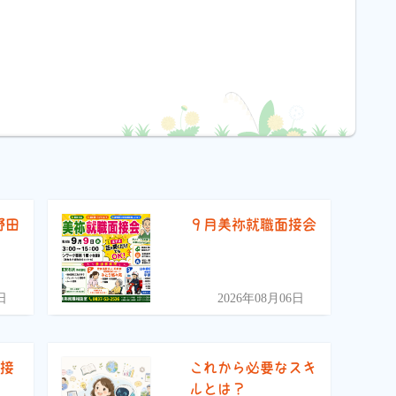
野田
９月美祢就職面接会
）
日
2026年08月06日
面接
これから必要なスキ
ルとは？