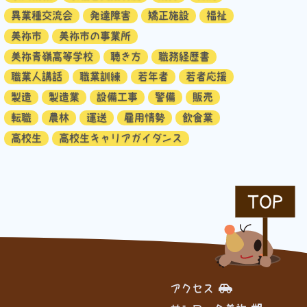
異業種交流会
発達障害
矯正施設
福祉
美祢市
美祢市の事業所
美祢青嶺高等学校
聴き方
職務経歴書
職業人講話
職業訓練
若年者
若者応援
製造
製造業
設備工事
警備
販売
転職
農林
運送
雇用情勢
飲食業
高校生
高校生キャリアガイダンス
TOP
アクセス