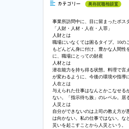
カテゴリー
美祢就職相談室
事業所訪問中に、目に留まったポス
「人財・人材・人在・人罪」
人財とは
職場にいなくては困るタイプ。10の
もどんどん身に付け、豊かな人間性
に、職場にとっての財産
人材とは
潜在能力を持ち得る状態。料理で言
が変わるように、今後の環境や指導
人在とは
与えられた仕事はなんとかこなせる
ない。「指示待ち族」のレベル。居
人災とは
自分ができないのは上司の教え方が
は向かない。私の仕事ではない。な
災いを起こすことから人災という。