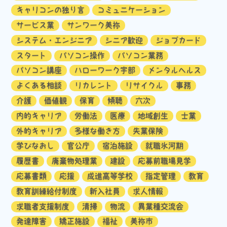
キャリコンの独り言
コミュニケーション
サービス業
サンワーク美祢
システム・エンジニア
シニア歓迎
ジョブカード
スタート
パソコン操作
パソコン業務
パソコン講座
ハローワーク宇部
メンタルヘルス
よくある相談
リカレント
リサイクル
事務
介護
価値観
保育
傾聴
六次
内的キャリア
労働法
医療
地域創生
士業
外的キャリア
多様な働き方
失業保険
学びなおし
官公庁
宿泊施設
就職氷河期
履歴書
廃棄物処理業
建設
応募前職場見学
応募書類
応援
成進高等学校
指定管理
教育
教育訓練給付制度
新入社員
求人情報
求職者支援制度
清掃
物流
異業種交流会
発達障害
矯正施設
福祉
美祢市