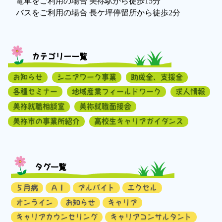
電車をご利用の場合 美祢駅から徒歩15分
バスをご利用の場合 長ケ坪停留所から徒歩2分
カテゴリー一覧
お知らせ
シニアワーク事業
助成金、支援金
各種セミナー
地域産業フィールドワーク
求人情報
美祢就職相談室
美祢就職面接会
美祢市の事業所紹介
高校生キャリアガイダンス
タグ一覧
５月病
ＡＩ
アルバイト
エクセル
オンライン
お知らせ
キャリア
キャリアカウンセリング
キャリアコンサルタント