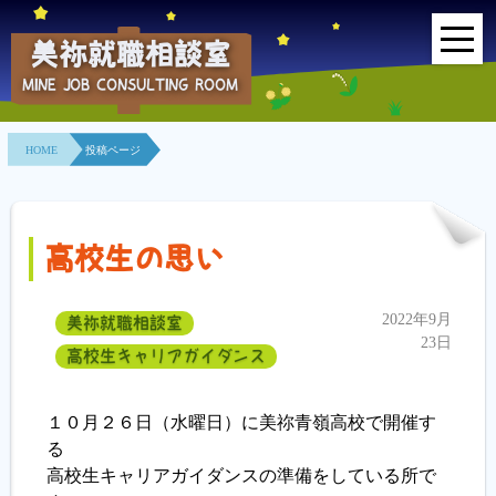
美祢就職相談室
MINE JOB CONSULTING ROOM
HOME
HOME
投稿ページ
事業所紹介
就職面接会
高校生の思い
相談室とは？
2022年9月
美祢就職相談室
利用者の声
23日
高校生キャリアガイダンス
地域連携事業
１０月２６日（水曜日）に美祢青嶺高校で開催す
求人情報検索
る
高校生キャリアガイダンスの準備をしている所で
各種セミナー