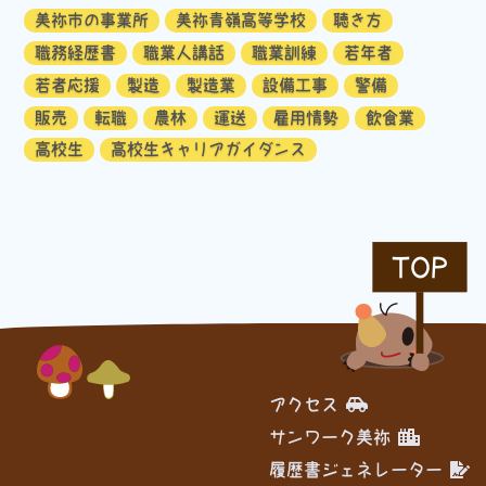
美祢市の事業所
美祢青嶺高等学校
聴き方
職務経歴書
職業人講話
職業訓練
若年者
若者応援
製造
製造業
設備工事
警備
販売
転職
農林
運送
雇用情勢
飲食業
高校生
高校生キャリアガイダンス
TOP
アクセス
サンワーク美祢
履歴書ジェネレーター