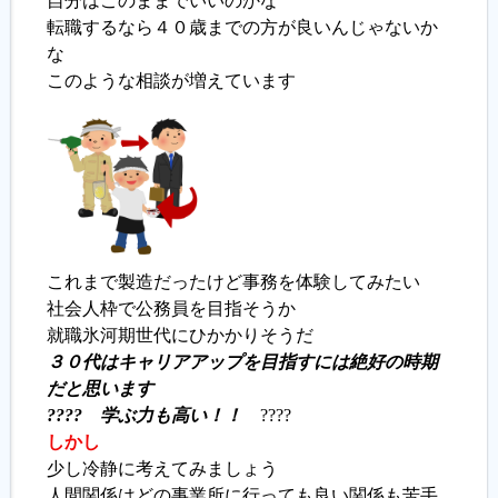
自分はこのままでいいのかな
転職するなら４０歳までの方が良いんじゃないか
履歴書ジェネレーター
な
このような相談が増えています
これまで製造だったけど事務を体験してみたい
社会人枠で公務員を目指そうか
就職氷河期世代にひかかりそうだ
３０代はキャリアアップを目指すには絶好の時期
だと思います
???? 学ぶ力も高い！！
????
しかし
少し冷静に考えてみましょう
人間関係はどの事業所に行っても良い関係も苦手