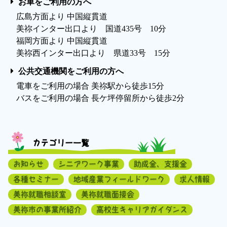
お車をご利用の方へ
広島方面より 中国縦貫道
美祢インター出口より 国道435号 10分
福岡方面より 中国縦貫道
美祢西インター出口より 県道33号 15分
公共交通機関をご利用の方へ
電車をご利用の場合 美祢駅から徒歩15分
バスをご利用の場合 長ケ坪停留所から徒歩2分
カテゴリー一覧
お知らせ
シニアワーク事業
助成金、支援金
各種セミナー
地域産業フィールドワーク
求人情報
美祢就職相談室
美祢就職面接会
美祢市の事業所紹介
高校生キャリアガイダンス