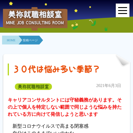
美祢就職相談室
MINE JOB CONSULTING ROOM
HOME
HOME
投稿ページ
事業所紹介
就職面接会
３０代は悩み多い季節？
相談室とは？
2021年6月3日
美祢就職相談室
利用者の声
キャリアコンサルタントには守秘義務があります。そ
地域連携事業
の上で個人を特定しない範囲で同じような悩みを持た
れている方に向けて発信しようと思います
求人情報検索
新型コロナウイルスで高まる閉塞感
各種セミナー