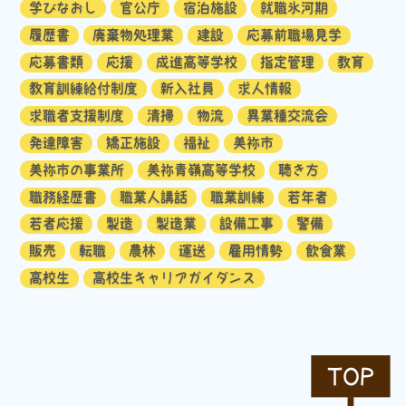
学びなおし
官公庁
宿泊施設
就職氷河期
履歴書
廃棄物処理業
建設
応募前職場見学
応募書類
応援
成進高等学校
指定管理
教育
教育訓練給付制度
新入社員
求人情報
求職者支援制度
清掃
物流
異業種交流会
発達障害
矯正施設
福祉
美祢市
美祢市の事業所
美祢青嶺高等学校
聴き方
職務経歴書
職業人講話
職業訓練
若年者
若者応援
製造
製造業
設備工事
警備
販売
転職
農林
運送
雇用情勢
飲食業
高校生
高校生キャリアガイダンス
TOP