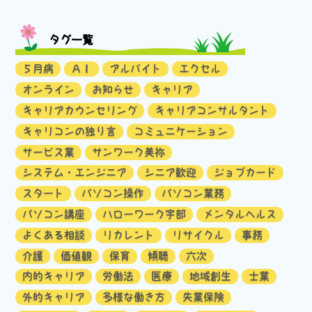
タグ一覧
５月病
ＡＩ
アルバイト
エクセル
オンライン
お知らせ
キャリア
キャリアカウンセリング
キャリアコンサルタント
キャリコンの独り言
コミュニケーション
サービス業
サンワーク美祢
システム・エンジニア
シニア歓迎
ジョブカード
スタート
パソコン操作
パソコン業務
パソコン講座
ハローワーク宇部
メンタルヘルス
よくある相談
リカレント
リサイクル
事務
介護
価値観
保育
傾聴
六次
内的キャリア
労働法
医療
地域創生
士業
外的キャリア
多様な働き方
失業保険