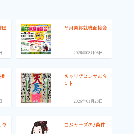
野田
９月美祢就職面接会
）
日
2026年08月06日
面接
キャリアコンサルタ
ント
日
2026年01月28日
ルタ
ロジャーズの3条件