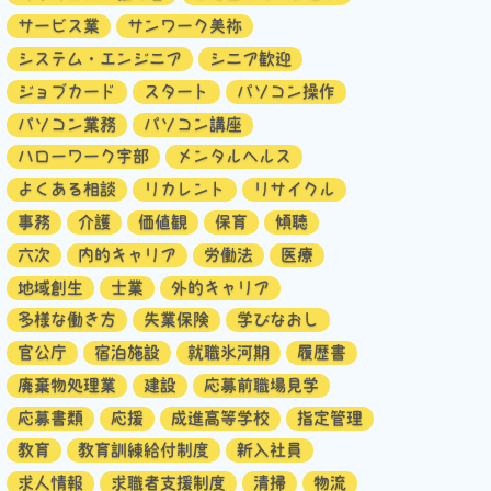
サービス業
サンワーク美祢
システム・エンジニア
シニア歓迎
ジョブカード
スタート
パソコン操作
パソコン業務
パソコン講座
ハローワーク宇部
メンタルヘルス
よくある相談
リカレント
リサイクル
事務
介護
価値観
保育
傾聴
六次
内的キャリア
労働法
医療
地域創生
士業
外的キャリア
多様な働き方
失業保険
学びなおし
官公庁
宿泊施設
就職氷河期
履歴書
廃棄物処理業
建設
応募前職場見学
応募書類
応援
成進高等学校
指定管理
教育
教育訓練給付制度
新入社員
求人情報
求職者支援制度
清掃
物流