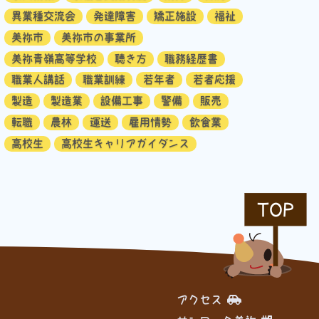
異業種交流会
発達障害
矯正施設
福祉
美祢市
美祢市の事業所
美祢青嶺高等学校
聴き方
職務経歴書
職業人講話
職業訓練
若年者
若者応援
製造
製造業
設備工事
警備
販売
転職
農林
運送
雇用情勢
飲食業
高校生
高校生キャリアガイダンス
TOP
アクセス