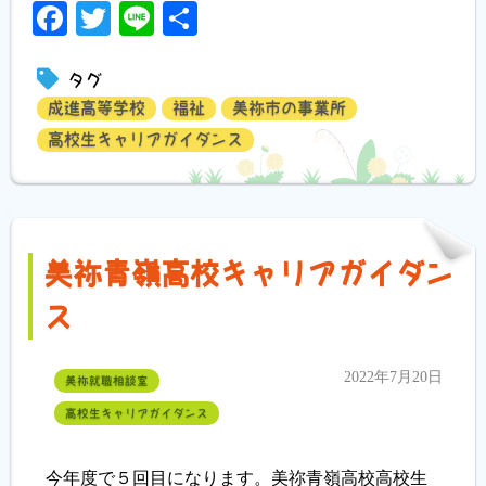
Facebook
Twitter
Line
共
有
タグ
成進高等学校
福祉
美祢市の事業所
高校生キャリアガイダンス
美祢青嶺高校キャリアガイダン
ス
2022年7月20日
美祢就職相談室
高校生キャリアガイダンス
今年度で５回目になります。美祢青嶺高校高校生