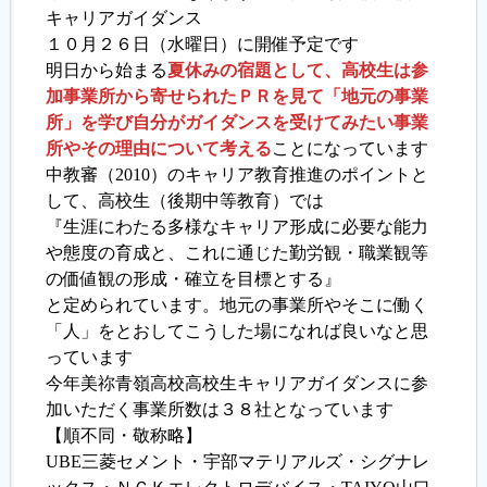
キャリアガイダンス
１０月２６日（水曜日）に開催予定です
明日から始まる
夏休みの宿題として、高校生は参
加事業所から寄せられたＰＲを見て「地元の事業
所」を学び自分がガイダンスを受けてみたい事業
所やその理由について考える
ことになっています
中教審（2010）のキャリア教育推進のポイントと
して、高校生（後期中等教育）では
『生涯にわたる多様なキャリア形成に必要な能力
や態度の育成と、これに通じた勤労観・職業観等
の価値観の形成・確立を目標とする』
と定められています。地元の事業所やそこに働く
「人」をとおしてこうした場になれば良いなと思
っています
今年美祢青嶺高校高校生キャリアガイダンスに参
加いただく事業所数は３８社となっています
【順不同・敬称略】
UBE三菱セメント・宇部マテリアルズ・シグナレ