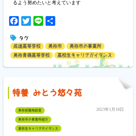
るよう努めたいと考えています
Facebook
Twitter
Line
共
有
タグ
成進高等学校
美祢市
美祢市の事業所
美祢青嶺高等学校
高校生キャリアガイダンス
特養 みとう悠々苑
2023年1月18日
美祢就職相談室
美祢市の事業所紹介
高校生キャリアガイダンス