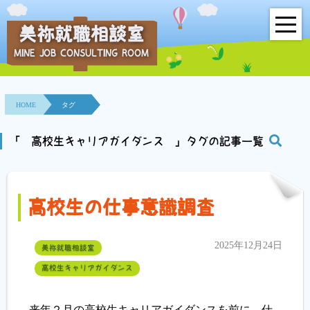
美祢就職相談室
MINE JOB CONSULTING ROOM
HOME
事業所紹介
HOME
タグ
就職面接会
「 高校生キャリアガイダンス 」タグの記事一覧
相談室とは？
高校生の仕事意識調査
利用者の声
地域連携事業
2025年12月24日
美祢就職相談室
高校生キャリアガイダンス
求人情報検索
各種セミナー
来年２月の高校生キャリアガイダンスを前に、仕