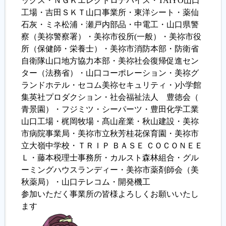
ックス・ＮＧＫエレクトロデバイス・TAIYO山口
工場・吉田ＳＫＴ山口事業所・東洋シート・薬仙
石灰・ミネ松浦・瀬戸内部品・中電工・山口県警
察（美祢警察署）・美祢市役所(一般）・美祢市役
所（保健師・栄養士）・美祢市消防本部・防衛省
自衛隊山口地方協力本部・美祢社会復帰促進セン
ター（法務省）・山口コーポレーション・美祢グ
ランドホテル・セコム美祢セキュリティ・)小学館
集英社プロダクション・社会福祉法人 豊徳会（
青景園）・フジミツ・シーパーツ・豊田化学工業
山口工場・梶岡牧場・髙山産業・秋山建設・美祢
市病院事業局・美祢市立秋芳桂花保育園・美祢市
立大嶺中学校・ＴＲＩＰ ＢＡＳＥ ＣＯＣＯＮＥＥ
Ｌ・藤本税理士事務所・カルスト森林組合・グル
ーミングハウスランディー・美祢市薬剤師会（美
秋薬局）・山口テレコム・開発機工
参加いただく事業所の皆様よろしくお願いいたし
ます