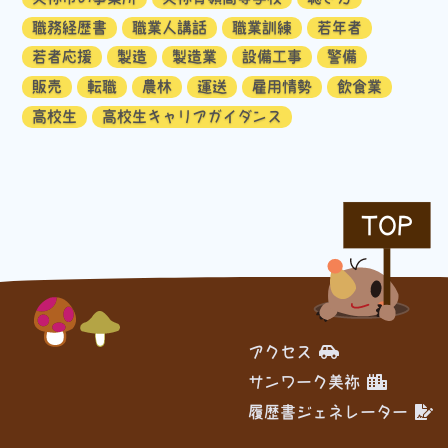
職務経歴書
職業人講話
職業訓練
若年者
若者応援
製造
製造業
設備工事
警備
販売
転職
農林
運送
雇用情勢
飲食業
高校生
高校生キャリアガイダンス
TOP
アクセス
サンワーク美祢
履歴書ジェネレーター