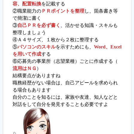
容、配置転換
を記載する
②職業能力の
ＰＲポイントを整理
し、箇条書き等
で簡潔に書く
③
自己ＰＲを必ず書く
、活かせる知識・スキルも
整理しましょう
④Ａ４サイズ、１枚から２枚に整理する
⑤
パソコンのスキル
を示すためにも、
Word、Excel
を用いて作成
する
⑥応募先の事業所（志望業種）ごとに作成する（
流用はＮＧ
）
結構要点がありますね
職務経歴がない場合は、自己アピールを求められ
る場合もあります
自分のことを知るには、家族や友達、知人などと
対話をして自分を発見することも必要ですよ