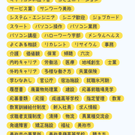
サービス業
サンワーク美祢
システム・エンジニア
シニア歓迎
ジョブカード
スタート
パソコン操作
パソコン業務
パソコン講座
ハローワーク宇部
メンタルヘルス
よくある相談
リカレント
リサイクル
事務
介護
価値観
保育
傾聴
六次
内的キャリア
労働法
医療
地域創生
士業
外的キャリア
多様な働き方
失業保険
学びなおし
官公庁
宿泊施設
就職氷河期
履歴書
廃棄物処理業
建設
応募前職場見学
応募書類
応援
成進高等学校
指定管理
教育
教育訓練給付制度
新入社員
求人情報
求職者支援制度
清掃
物流
異業種交流会
発達障害
矯正施設
福祉
美祢市
美祢市の事業所
美祢青嶺高等学校
聴き方