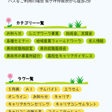
バスをご利用の場合 長ケ坪停留所から徒歩2分
カテゴリー一覧
お知らせ
シニアワーク事業
助成金、支援金
各種セミナー
地域産業フィールドワーク
求人情報
美祢就職相談室
美祢就職面接会
美祢市の事業所紹介
高校生キャリアガイダンス
タグ一覧
５月病
ＡＩ
アルバイト
エクセル
オンライン
お知らせ
キャリア
キャリアカウンセリング
キャリアコンサルタント
キャリコンの独り言
コミュニケーション