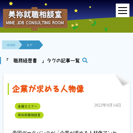
美祢就職相談室
MINE JOB CONSULTING ROOM
HOME
事業所紹介
HOME
タグ
就職面接会
「 職務経歴書 」タグの記事一覧
相談室とは？
企業が求める人物像
利用者の声
地域連携事業
2022年9月14日
各種セミナー
美祢就職相談室
求人情報検索
各種セミナー
帝国データバンクが「企業が求める人材像アンケ