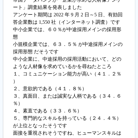
ート」調査結果を発表しました
アンケート期間は 2022 年 9 月 2 日～5 日、有効回
履歴書ジェネレーター
答企業数は 1,550 社（インターネット調査）です
中小企業では、６０％が中途採用メインの採用形
態
小規模企業では、６３．５％ が中途採用メインの
採用形態 だそうです
中小企業に、中途採用の採用活動において、どの
ような人材像を求めているかを尋ねたところ
１、コミュニケーション能力が高い（４１．２％
）
２、意欲的である（４１．８％）
３、真面目、または誠実な人柄である（３４．６
％）
４、素直である（３３．６％）
５、専門的なスキルを持っている（２４．４％）
が上位となったそうです
面接を重視されそうですね、ヒューマンスキルは