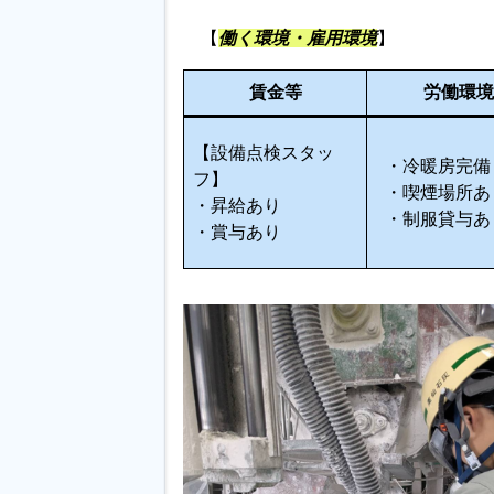
【
働く環境・雇用環境
】
賃金等
労働環境
【設備点検スタッ
・冷暖房完備
フ】
・喫煙場所あ
・昇給あり
・制服貸与あ
・賞与あり