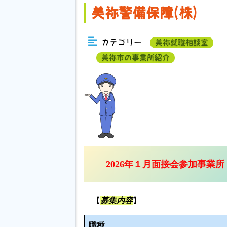
美祢警備保障(株)
カテゴリー
美祢就職相談室
美祢市の事業所紹介
2026年１月面接会参加事業所
【
募集内容
】
職種