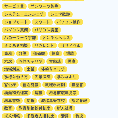
サービス業
サンワーク美祢
システム・エンジニア
シニア歓迎
ジョブカード
スタート
パソコン操作
パソコン業務
パソコン講座
ハローワーク宇部
メンタルヘルス
よくある相談
リカレント
リサイクル
事務
介護
価値観
保育
傾聴
六次
内的キャリア
労働法
医療
地域創生
士業
外的キャリア
多様な働き方
失業保険
学びなおし
官公庁
宿泊施設
就職氷河期
履歴書
廃棄物処理業
建設
応募前職場見学
応募書類
応援
成進高等学校
指定管理
教育
教育訓練給付制度
新入社員
求人情報
求職者支援制度
清掃
物流