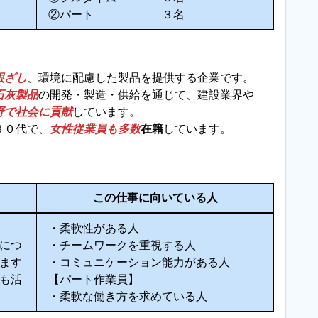
②パート ３名
根ざし
、環境に配慮した製品を提供する企業です。
石灰製品
の開発・製造・供給を通じて、建設業界や
野で社会に貢献
しています。
３０代で、
女性従業員も多数
在籍
しています。
この仕事に向いている人
・柔軟性がある人
につ
・チームワークを重視する人
ます
・コミュニケーション能力がある人
も活
【パート作業員】
・柔軟な働き方を求めている人