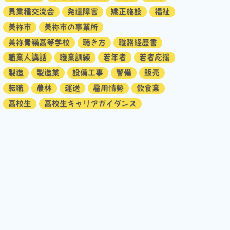
異業種交流会
発達障害
矯正施設
福祉
美祢市
美祢市の事業所
美祢青嶺高等学校
聴き方
職務経歴書
職業人講話
職業訓練
若年者
若者応援
製造
製造業
設備工事
警備
販売
転職
農林
運送
雇用情勢
飲食業
高校生
高校生キャリアガイダンス