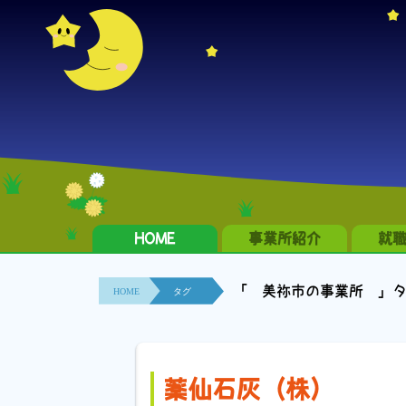
HOME
事業所紹介
就
「 美祢市の事業所 」
HOME
タグ
薬仙石灰（株）