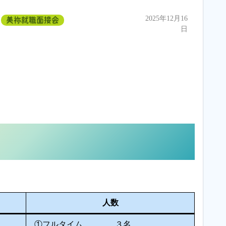
2025年12月16
美祢就職面接会
日
人数
①フルタイム ３名