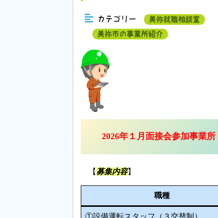
カテゴリー
美祢就職相談室
美祢市の事業所紹介
2026年１月面接会参加事業所
【
募集内容
】
職種
①設備運転スタッフ（３交替制）