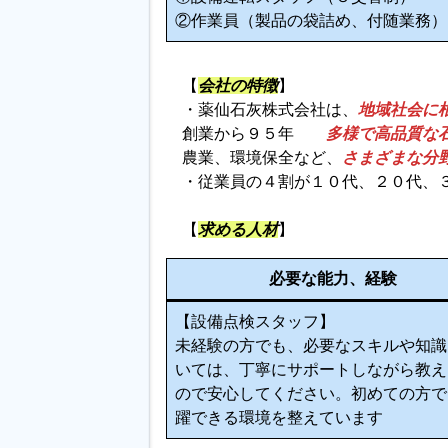
②作業員（製品の袋詰め、付随業務）
【
会社の特徴
】
・薬仙石灰株式会社は、
地域社会に
創業から９５年
多様で高品質な
農業、環境保全など、
さまざまな分
・従業員の４割が１０代、２０代、
【
求める人材
】
必要な能力、経験
【設備点検スタッフ】
未経験の方でも、必要なスキルや知識
いては、丁寧にサポートしながら教え
ので安心してください。初めての方で
躍できる環境を整えています