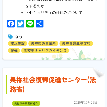
をするのか
・セキュリティの仕組みについて
Facebook
Twitter
Line
共
有
タグ
矯正施設
美祢市の事業所
美祢青嶺高等学校
警備
高校生キャリアガイダンス
美祢社会復帰促進センター(法
務省)
2020年10月21日
美祢市の事業所紹介