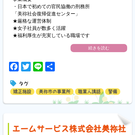
・日本で初めての官民協働の刑務所
「美祢社会復帰促進センター」
★厳格な運営体制
★女子社員が数多く活躍
★福利厚生が充実している職場です
続きを読む
Facebook
Twitter
Line
共
有
タグ
矯正施設
美祢市の事業所
職業人講話
警備
エームサービス株式会社美祢社