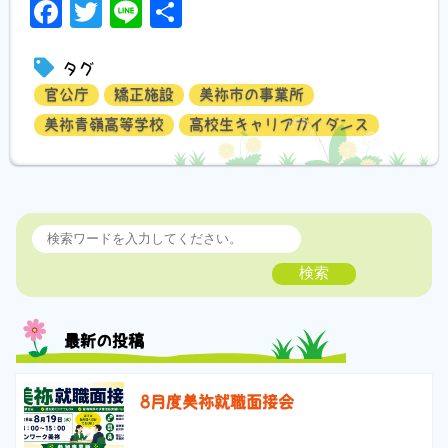
Facebook
Twitter
Line
共
有
タグ
官公庁
矯正施設
美祢市の事業所
美祢青嶺高等学校
高校生キャリアガイダンス
検索
最新の投稿
8月度美祢就職面接会