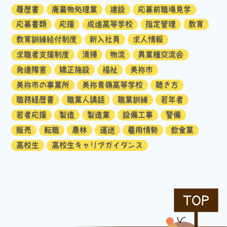
履歴書
廃棄物処理業
建設
応募前職場見学
応募書類
応援
成進高等学校
指定管理
教育
教育訓練給付制度
新入社員
求人情報
求職者支援制度
清掃
物流
異業種交流会
発達障害
矯正施設
福祉
美祢市
美祢市の事業所
美祢青嶺高等学校
聴き方
職務経歴書
職業人講話
職業訓練
若年者
若者応援
製造
製造業
設備工事
警備
販売
転職
農林
運送
雇用情勢
飲食業
高校生
高校生キャリアガイダンス
TOP