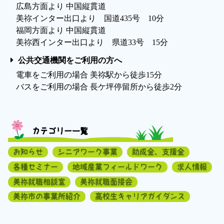
広島方面より 中国縦貫道
美祢インター出口より 国道435号 10分
福岡方面より 中国縦貫道
美祢西インター出口より 県道33号 15分
公共交通機関をご利用の方へ
電車をご利用の場合 美祢駅から徒歩15分
バスをご利用の場合 長ケ坪停留所から徒歩2分
カテゴリー一覧
お知らせ
シニアワーク事業
助成金、支援金
各種セミナー
地域産業フィールドワーク
求人情報
美祢就職相談室
美祢就職面接会
美祢市の事業所紹介
高校生キャリアガイダンス