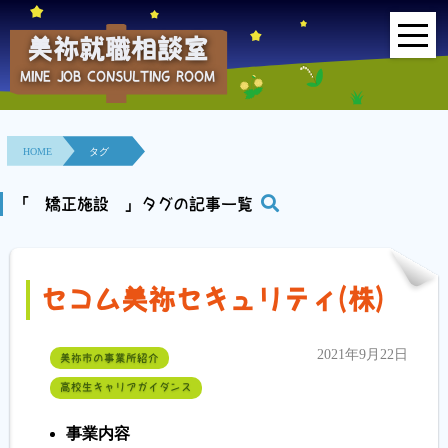
美祢就職相談室
MINE JOB CONSULTING ROOM
HOME
事業所紹介
HOME
タグ
就職面接会
「 矯正施設 」タグの記事一覧
相談室とは？
セコム美祢セキュリティ(株)
利用者の声
地域連携事業
2021年9月22日
美祢市の事業所紹介
高校生キャリアガイダンス
求人情報検索
事業内容
各種セミナー