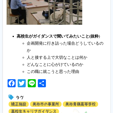
高校生がガイダンスで聞いてみたいこと(抜粋
)
企画開発に行き詰った場合どうしているの
か
人と接する上で大切なことは何か
どんなことに心がけているのか
この職に就こうと思った理由
Facebook
Twitter
Line
共
有
タグ
矯正施設
美祢市の事業所
美祢青嶺高等学校
高校生キャリアガイダンス