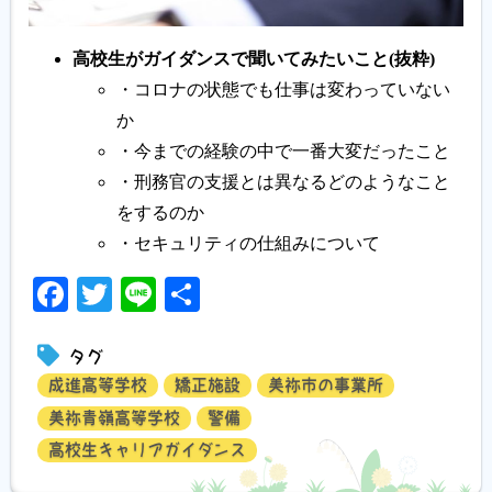
高校生がガイダンスで聞いてみたいこと(抜粋)
・コロナの状態でも仕事は変わっていない
か
・今までの経験の中で一番大変だったこと
・刑務官の支援とは異なるどのようなこと
をするのか
・セキュリティの仕組みについて
Facebook
Twitter
Line
共
有
タグ
成進高等学校
矯正施設
美祢市の事業所
美祢青嶺高等学校
警備
高校生キャリアガイダンス