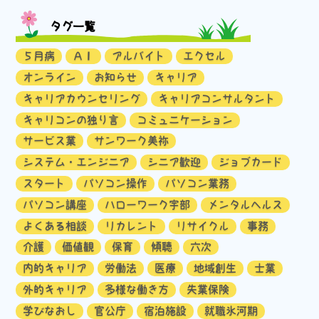
タグ一覧
５月病
ＡＩ
アルバイト
エクセル
オンライン
お知らせ
キャリア
キャリアカウンセリング
キャリアコンサルタント
キャリコンの独り言
コミュニケーション
サービス業
サンワーク美祢
システム・エンジニア
シニア歓迎
ジョブカード
スタート
パソコン操作
パソコン業務
パソコン講座
ハローワーク宇部
メンタルヘルス
よくある相談
リカレント
リサイクル
事務
介護
価値観
保育
傾聴
六次
内的キャリア
労働法
医療
地域創生
士業
外的キャリア
多様な働き方
失業保険
学びなおし
官公庁
宿泊施設
就職氷河期