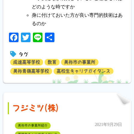
どのような時ですか
身に付けておいた方が良い専門的技術はあ
るのか
Facebook
Twitter
Line
共
有
タグ
成進高等学校
教育
美祢市の事業所
美祢青嶺高等学校
高校生キャリアガイダンス
フジミツ(株)
2021年9月29日
美祢市の事業所紹介