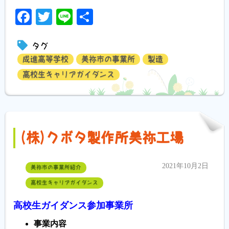
Facebook
Twitter
Line
共
有
タグ
成進高等学校
美祢市の事業所
製造
高校生キャリアガイダンス
(株)クボタ製作所美祢工場
2021年10月2日
美祢市の事業所紹介
高校生キャリアガイダンス
高校生ガイダンス参加事業所
事業内容