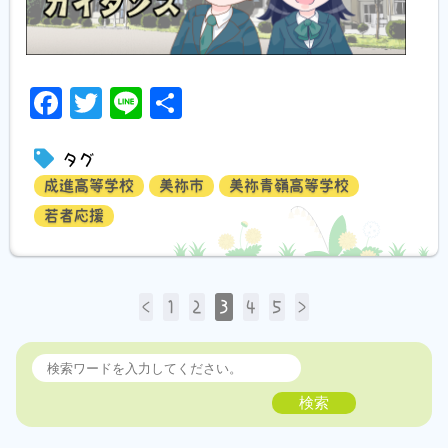
Facebook
Twitter
Line
共
有
タグ
成進高等学校
美祢市
美祢青嶺高等学校
若者応援
<
1
2
3
4
5
>
検索