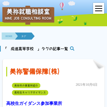
美祢就職相談室
MINE JOB CONSULTING ROOM
HOME
事業所紹介
HOME
タグ
就職面接会
「 成進高等学校 」タグの記事一覧
相談室とは？
美祢警備保障(株)
利用者の声
地域連携事業
2021年10月6日
美祢市の事業所紹介
高校生キャリアガイダンス
求人情報検索
高校生ガイダンス参加事業所
各種セミナー