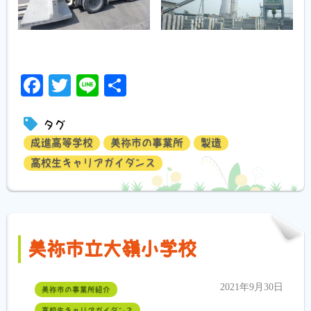
Facebook
Twitter
Line
共
有
タグ
成進高等学校
美祢市の事業所
製造
高校生キャリアガイダンス
美祢市立大嶺小学校
2021年9月30日
美祢市の事業所紹介
高校生キャリアガイダンス