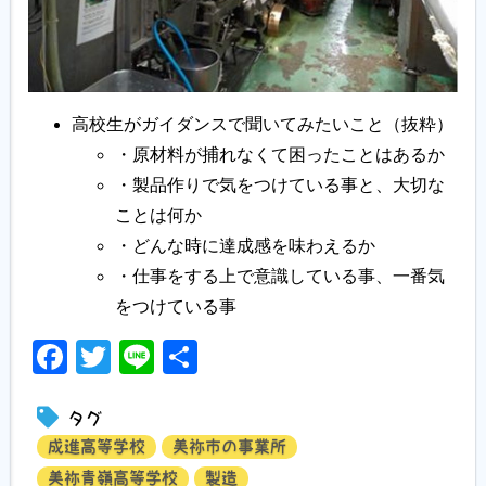
高校生がガイダンスで聞いてみたいこと（抜粋）
・原材料が捕れなくて困ったことはあるか
・製品作りで気をつけている事と、大切な
ことは何か
・どんな時に達成感を味わえるか
・仕事をする上で意識している事、一番気
をつけている事
Facebook
Twitter
Line
共
有
タグ
成進高等学校
美祢市の事業所
美祢青嶺高等学校
製造