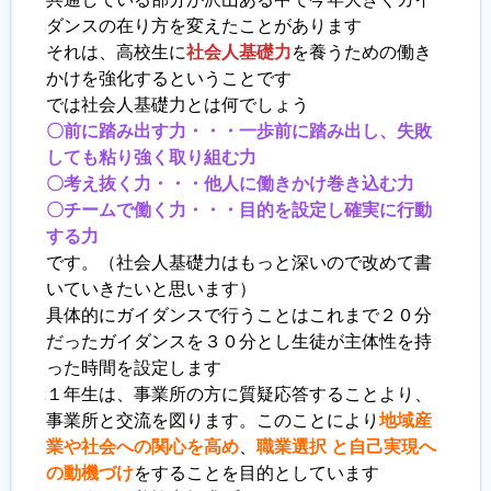
ダンスの在り方を変えたことがあります
それは、高校生に
社会人基礎力
を養うための働き
かけを強化するということです
では社会人基礎力とは何でしょう
〇前に踏み出す力・・・一歩前に踏み出し、失敗
しても粘り強く取り組む力
〇考え抜く力・・・他人に働きかけ巻き込む力
〇チームで働く力・・・目的を設定し確実に行動
する力
です。（社会人基礎力はもっと深いので改めて書
いていきたいと思います）
具体的にガイダンスで行うことはこれまで２０分
だったガイダンスを３０分とし生徒が主体性を持
った時間を設定します
１年生は、事業所の方に質疑応答することより、
事業所と交流を図ります。このことにより
地域産
業や社会への関心を高め
、
職業選択 と自己実現へ
の動機づけ
をすることを目的としています