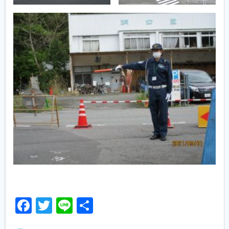
Facebook
Twitter
Line
共
有