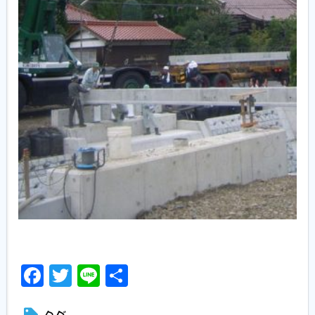
Facebook
Twitter
Line
共
有