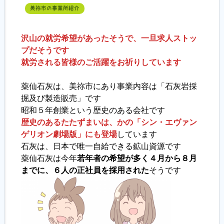
美祢市の事業所紹介
沢山の就労希望があったそうで、一旦求人ストッ
プだそうです
就労される皆様のご活躍をお祈りしています
薬仙石灰は、美祢市にあり事業内容は「石灰岩採
掘及び製造販売」です
昭和５年創業という歴史のある会社です
歴史のあるたたずまいは、かの「シン・エヴァン
ゲリオン劇場版」にも登場
しています
石灰は、日本で唯一自給できる鉱山資源です
薬仙石灰は今年
若年者の希望が多く４月から８月
までに、６人の正社員を採用された
そうです