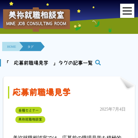
美祢就職相談室
MINE JOB CONSULTING ROOM
HOME
事業所紹介
HOME
タグ
就職面接会
「 応募前職場見学 」タグの記事一覧
相談室とは？
応募前職場見学
利用者の声
地域連携事業
2025年7月4日
各種セミナー
美祢就職相談室
求人情報検索
各種セミナー
美祢就職相談室では、応募前の職場見学を積極的