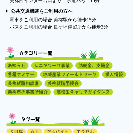
美祢西インター出口より 県道33号 15分
公共交通機関をご利用の方へ
電車をご利用の場合 美祢駅から徒歩15分
バスをご利用の場合 長ケ坪停留所から徒歩2分
カテゴリー一覧
お知らせ
シニアワーク事業
助成金、支援金
各種セミナー
地域産業フィールドワーク
求人情報
美祢就職相談室
美祢就職面接会
美祢市の事業所紹介
高校生キャリアガイダンス
タグ一覧
５月病
ＡＩ
アルバイト
エクセル