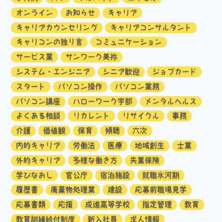
オンライン
お知らせ
キャリア
キャリアカウンセリング
キャリアコンサルタント
キャリコンの独り言
コミュニケーション
サービス業
サンワーク美祢
システム・エンジニア
シニア歓迎
ジョブカード
スタート
パソコン操作
パソコン業務
パソコン講座
ハローワーク宇部
メンタルヘルス
よくある相談
リカレント
リサイクル
事務
介護
価値観
保育
傾聴
六次
内的キャリア
労働法
医療
地域創生
士業
外的キャリア
多様な働き方
失業保険
学びなおし
官公庁
宿泊施設
就職氷河期
履歴書
廃棄物処理業
建設
応募前職場見学
応募書類
応援
成進高等学校
指定管理
教育
教育訓練給付制度
新入社員
求人情報