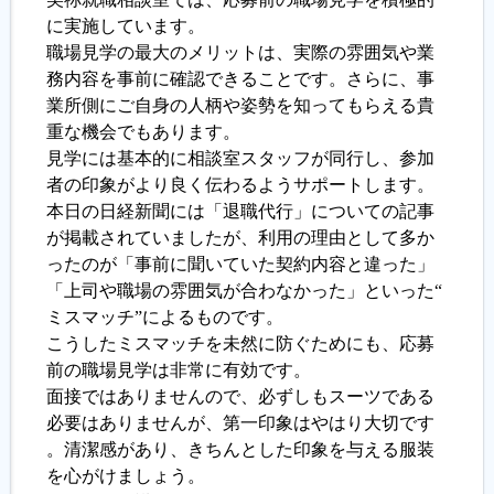
に実施しています。
職場見学の最大のメリットは、実際の雰囲気や業
履歴書ジェネレーター
務内容を事前に確認できることです。さらに、事
業所側にご自身の人柄や姿勢を知ってもらえる貴
重な機会でもあります。
見学には基本的に相談室スタッフが同行し、参加
者の印象がより良く伝わるようサポートします。
本日の日経新聞には「退職代行」についての記事
が掲載されていましたが、利用の理由として多か
ったのが「事前に聞いていた契約内容と違った」
「上司や職場の雰囲気が合わなかった」といった“
ミスマッチ”によるものです。
こうしたミスマッチを未然に防ぐためにも、応募
前の職場見学は非常に有効です。
面接ではありませんので、必ずしもスーツである
必要はありませんが、第一印象はやはり大切です
。清潔感があり、きちんとした印象を与える服装
を心がけましょう。