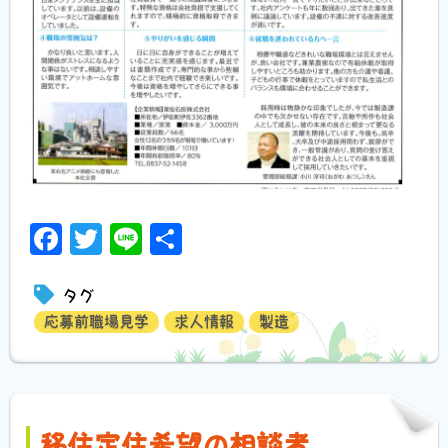
Facebook
Twitter
Line
共
有
タグ
応募前職場見学
求人情報
製造
移住定住希望の相談者