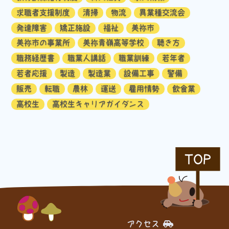
求職者支援制度
清掃
物流
異業種交流会
発達障害
矯正施設
福祉
美祢市
美祢市の事業所
美祢青嶺高等学校
聴き方
職務経歴書
職業人講話
職業訓練
若年者
若者応援
製造
製造業
設備工事
警備
販売
転職
農林
運送
雇用情勢
飲食業
高校生
高校生キャリアガイダンス
TOP
アクセス