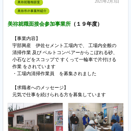
2021年2月3日
美祢就職相談室
美祢市の事業所紹介
美祢就職面接会参加事業所
（１９年度）
【事業内容】
宇部興産 伊佐セメント工場内で、 工場内全般の
清掃作業 及び ベルトコンベアーからこぼれる砂、
小石などをスコップで すくって一輪車で片付ける
作業 をされています
・工場内清掃作業員 を募集されました
【求職者へのメッセージ】
元気で仕事を続けられる方を募集しています