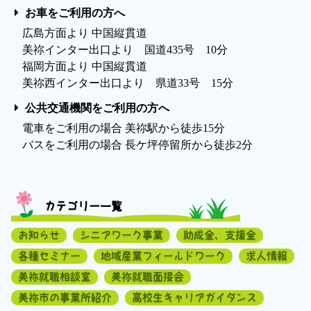
お車をご利用の方へ
広島方面より 中国縦貫道
美祢インター出口より 国道435号 10分
福岡方面より 中国縦貫道
美祢西インター出口より 県道33号 15分
公共交通機関をご利用の方へ
電車をご利用の場合 美祢駅から徒歩15分
バスをご利用の場合 長ケ坪停留所から徒歩2分
カテゴリー一覧
お知らせ
シニアワーク事業
助成金、支援金
各種セミナー
地域産業フィールドワーク
求人情報
美祢就職相談室
美祢就職面接会
美祢市の事業所紹介
高校生キャリアガイダンス