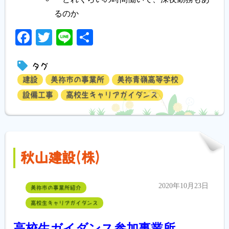
るのか
Facebook
Twitter
Line
共
有
タグ
建設
美祢市の事業所
美祢青嶺高等学校
設備工事
高校生キャリアガイダンス
秋山建設(株)
2020年10月23日
美祢市の事業所紹介
高校生キャリアガイダンス
高校生ガイダンス参加事業所