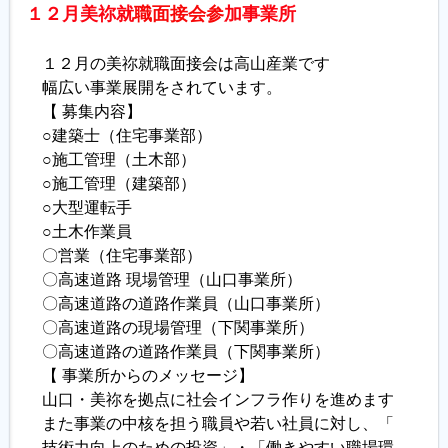
１２月美祢就
職面接会参
加事業所
履歴書ジェネレーター
１２月の美祢就職面接会は高山産業です
幅広い事業展開をされています。
【 募集内容】
○建築士（住宅事業部）
○施工管理（土木部）
○施工管理（建築部）
○大型運転手
○土木作業員
〇営業（住宅事業部）
〇高速道路 現場管理（山口事業所）
〇高速道路の道路作業員（山口事業所）
〇高速道路の現場管理（下関事業所）
〇高速道路の道路作業員（下関事業所）
【 事業所からのメッセージ】
山口・美祢を拠点に社会インフラ作りを進めます
また事業の中核を担う職員や若い社員に対し、「
技術力向上のための投資」・「働きやすい職場環