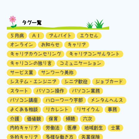
タグ一覧
５月病
ＡＩ
アルバイト
エクセル
オンライン
お知らせ
キャリア
キャリアカウンセリング
キャリアコンサルタント
キャリコンの独り言
コミュニケーション
サービス業
サンワーク美祢
システム・エンジニア
シニア歓迎
ジョブカード
スタート
パソコン操作
パソコン業務
パソコン講座
ハローワーク宇部
メンタルヘルス
よくある相談
リカレント
リサイクル
事務
介護
価値観
保育
傾聴
六次
内的キャリア
労働法
医療
地域創生
士業
外的キャリア
多様な働き方
失業保険