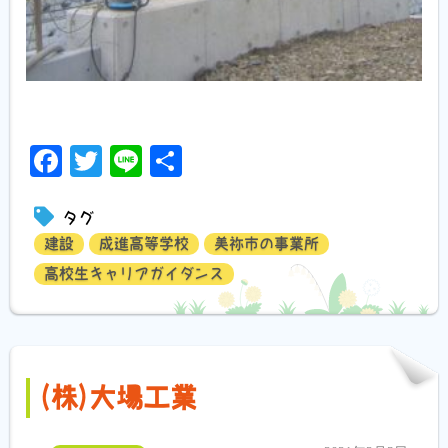
Facebook
Twitter
Line
共
有
タグ
建設
成進高等学校
美祢市の事業所
高校生キャリアガイダンス
(株)大場工業