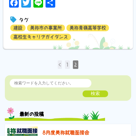
Facebook
Twitter
Line
共
有
タグ
建設
美祢市の事業所
美祢青嶺高等学校
高校生キャリアガイダンス
<
1
2
検索
最新の投稿
8月度美祢就職面接会