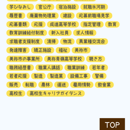
学びなおし
官公庁
宿泊施設
就職氷河期
履歴書
廃棄物処理業
建設
応募前職場見学
応募書類
応援
成進高等学校
指定管理
教育
教育訓練給付制度
新入社員
求人情報
求職者支援制度
清掃
物流
異業種交流会
発達障害
矯正施設
福祉
美祢市
美祢市の事業所
美祢青嶺高等学校
聴き方
職務経歴書
職業人講話
職業訓練
若年者
若者応援
製造
製造業
設備工事
警備
販売
転職
農林
運送
雇用情勢
飲食業
高校生
高校生キャリアガイダンス
TOP