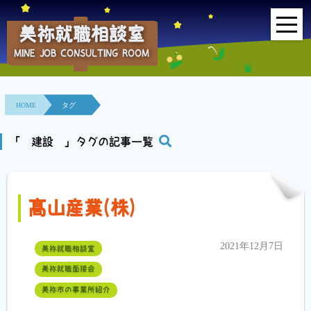
美祢就職相談室
MINE JOB CONSULTING ROOM
HOME
事業所紹介
HOME
タグ
就職面接会
「 建設 」タグの記事一覧
相談室とは？
髙山産業(株)
利用者の声
地域連携事業
2021年12月7日
美祢就職相談室
美祢就職面接会
求人情報検索
美祢市の事業所紹介
各種セミナー