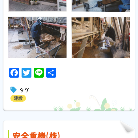
Facebook
Twitter
Line
共
有
タグ
建設
安全重機(株)