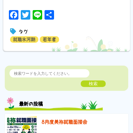
Facebook
Twitter
Line
共
有
タグ
就職氷河期
若年者
検索
最新の投稿
8月度美祢就職面接会