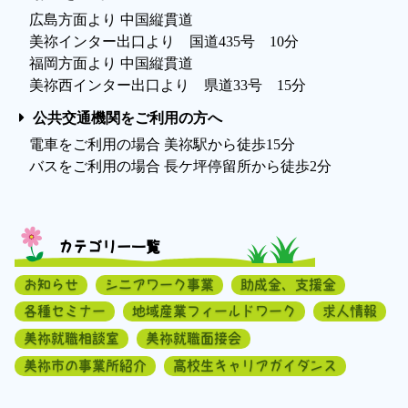
広島方面より 中国縦貫道
美祢インター出口より 国道435号 10分
福岡方面より 中国縦貫道
美祢西インター出口より 県道33号 15分
公共交通機関をご利用の方へ
電車をご利用の場合 美祢駅から徒歩15分
バスをご利用の場合 長ケ坪停留所から徒歩2分
カテゴリー一覧
お知らせ
シニアワーク事業
助成金、支援金
各種セミナー
地域産業フィールドワーク
求人情報
美祢就職相談室
美祢就職面接会
美祢市の事業所紹介
高校生キャリアガイダンス