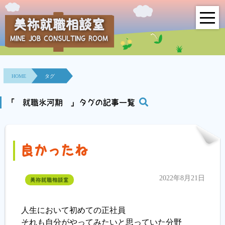
美祢就職相談室
MINE JOB CONSULTING ROOM
HOME
事業所紹介
HOME
タグ
就職面接会
「 就職氷河期 」タグの記事一覧
相談室とは？
良かったね
利用者の声
地域連携事業
2022年8月21日
美祢就職相談室
求人情報検索
人生において初めての正社員
それも自分がやってみたいと思っていた分野
各種セミナー