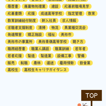
履歴書
廃棄物処理業
建設
応募前職場見学
応募書類
応援
成進高等学校
指定管理
教育
教育訓練給付制度
新入社員
求人情報
求職者支援制度
清掃
物流
異業種交流会
発達障害
矯正施設
福祉
美祢市
美祢市の事業所
美祢青嶺高等学校
聴き方
職務経歴書
職業人講話
職業訓練
若年者
若者応援
製造
製造業
設備工事
警備
販売
転職
農林
運送
雇用情勢
飲食業
高校生
高校生キャリアガイダンス
TOP