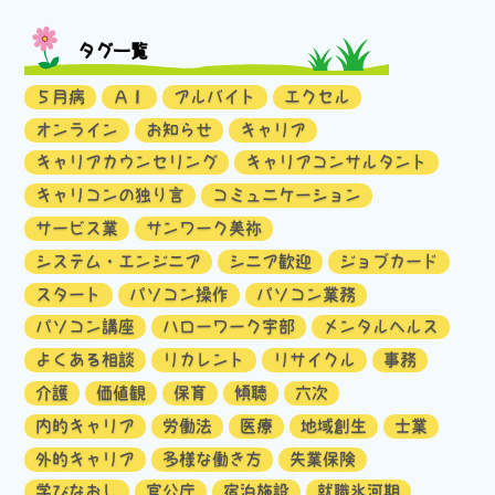
タグ一覧
５月病
ＡＩ
アルバイト
エクセル
オンライン
お知らせ
キャリア
キャリアカウンセリング
キャリアコンサルタント
キャリコンの独り言
コミュニケーション
サービス業
サンワーク美祢
システム・エンジニア
シニア歓迎
ジョブカード
スタート
パソコン操作
パソコン業務
パソコン講座
ハローワーク宇部
メンタルヘルス
よくある相談
リカレント
リサイクル
事務
介護
価値観
保育
傾聴
六次
内的キャリア
労働法
医療
地域創生
士業
外的キャリア
多様な働き方
失業保険
学びなおし
官公庁
宿泊施設
就職氷河期