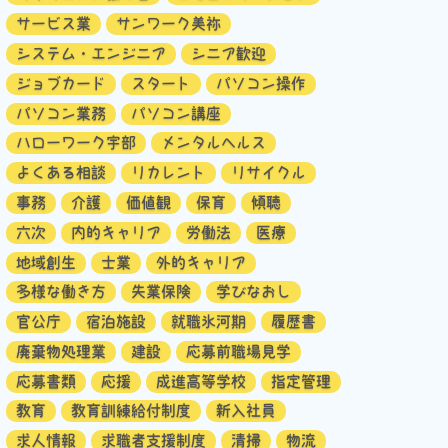
サービス業
サンワーク美祢
システム・エンジニア
シニア歓迎
ジョブカード
スタート
パソコン操作
パソコン業務
パソコン講座
ハローワーク宇部
メンタルヘルス
よくある相談
リカレント
リサイクル
事務
介護
価値観
保育
傾聴
六次
内的キャリア
労働法
医療
地域創生
士業
外的キャリア
多様な働き方
失業保険
学びなおし
官公庁
宿泊施設
就職氷河期
履歴書
廃棄物処理業
建設
応募前職場見学
応募書類
応援
成進高等学校
指定管理
教育
教育訓練給付制度
新入社員
求人情報
求職者支援制度
清掃
物流