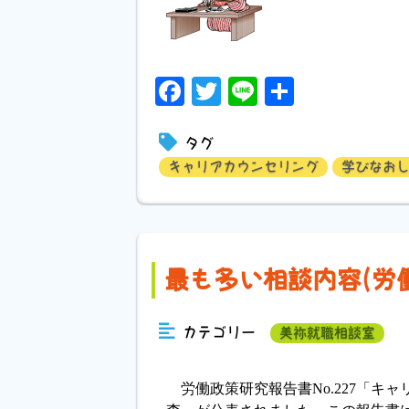
Facebook
Twitter
Line
共
有
タグ
キャリアカウンセリング
学びなお
最も多い相談内容(労
カテゴリー
美祢就職相談室
労働政策研究報告書No.227「キ