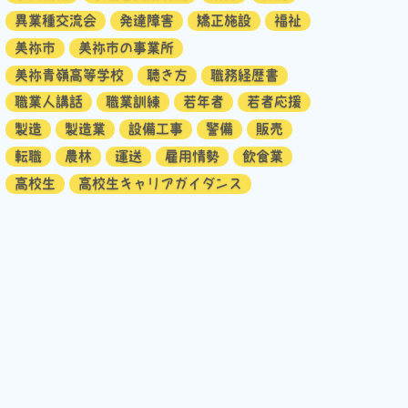
異業種交流会
発達障害
矯正施設
福祉
美祢市
美祢市の事業所
美祢青嶺高等学校
聴き方
職務経歴書
職業人講話
職業訓練
若年者
若者応援
製造
製造業
設備工事
警備
販売
転職
農林
運送
雇用情勢
飲食業
高校生
高校生キャリアガイダンス