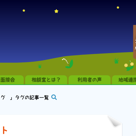
職面接会
相談室とは？
利用者の声
地域連
ング 」タグの記事一覧
ント