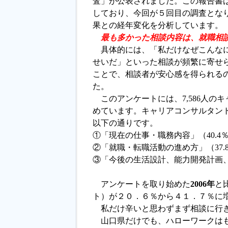
査」が公表されました。この報告書
しており、今回が５回目の調査とな
果との経年変化を分析しています。
最も多かった相談内容は、就職相
具体的には、「私だけなぜこんなに
せいだ」といった相談が頻繁に寄せ
ことで、相談者が安心感を得られる
た。
このアンケートには、7,586人のキ
めています。キャリアコンサルタン
以下の通りです。
①「現在の仕事・職務内容」（40.4
②「就職・転職活動の進め方」（37.
③「今後の生活設計、能力開発計画、
アンケートを取り始めた
2006年
と
ト）が２０．６％から４１．７％に
私だけ辛いと思わずまず相談に行
山口県だけでも、ハローワークはも