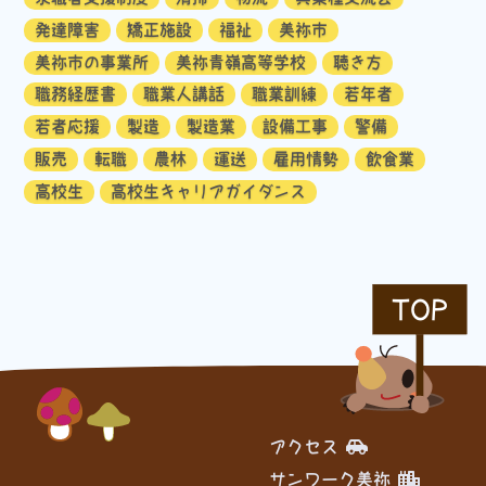
発達障害
矯正施設
福祉
美祢市
美祢市の事業所
美祢青嶺高等学校
聴き方
職務経歴書
職業人講話
職業訓練
若年者
若者応援
製造
製造業
設備工事
警備
販売
転職
農林
運送
雇用情勢
飲食業
高校生
高校生キャリアガイダンス
TOP
アクセス
サンワーク美祢