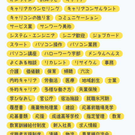
キャリアカウンセリング
キャリアコンサルタント
キャリコンの独り言
コミュニケーション
サービス業
サンワーク美祢
システム・エンジニア
シニア歓迎
ジョブカード
スタート
パソコン操作
パソコン業務
パソコン講座
ハローワーク宇部
メンタルヘルス
よくある相談
リカレント
リサイクル
事務
介護
価値観
保育
傾聴
六次
内的キャリア
労働法
医療
地域創生
士業
外的キャリア
多様な働き方
失業保険
学びなおし
官公庁
宿泊施設
就職氷河期
履歴書
廃棄物処理業
建設
応募前職場見学
応募書類
応援
成進高等学校
指定管理
教育
教育訓練給付制度
新入社員
求人情報
求職者支援制度
清掃
物流
異業種交流会