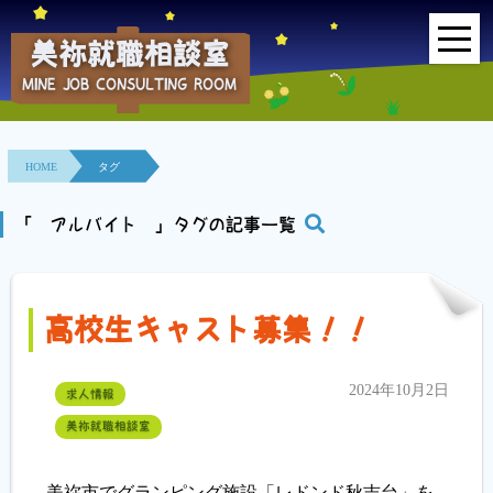
美祢就職相談室
MINE JOB CONSULTING ROOM
HOME
事業所紹介
HOME
タグ
就職面接会
「 アルバイト 」タグの記事一覧
相談室とは？
高校生キャスト募集！！
利用者の声
地域連携事業
2024年10月2日
求人情報
美祢就職相談室
求人情報検索
各種セミナー
美祢市でグランピング施設「レドンド秋吉台」を