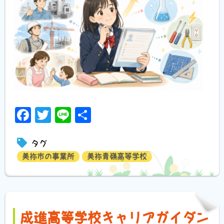
Facebook
Twitter
Line
共
有
タグ
美祢市の事業所
美祢青嶺高等学校
成進高等学校キャリアガイダン