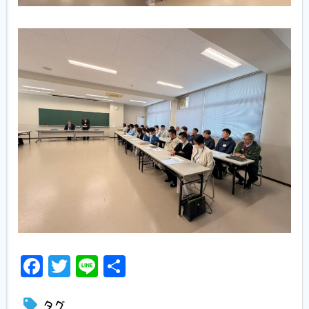
Facebook
Twitter
Line
共
有
タグ