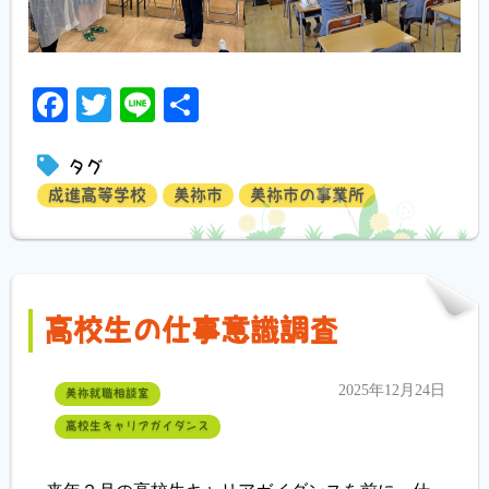
Facebook
Twitter
Line
共
有
タグ
成進高等学校
美祢市
美祢市の事業所
高校生の仕事意識調査
2025年12月24日
美祢就職相談室
高校生キャリアガイダンス