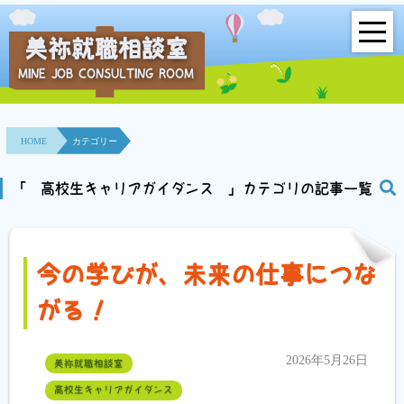
美祢就職相談室
MINE JOB CONSULTING ROOM
HOME
事業所紹介
HOME
カテゴリー
就職面接会
「 高校生キャリアガイダンス 」カテゴリの記事一覧
相談室とは？
利用者の声
今の学びが、未来の仕事につな
がる！
地域連携事業
求人情報検索
2026年5月26日
美祢就職相談室
高校生キャリアガイダンス
各種セミナー