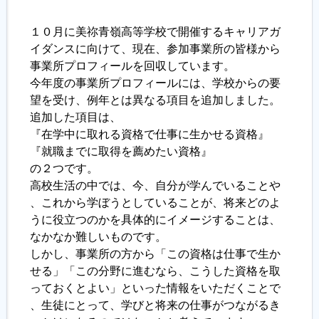
１０月に美祢青嶺高等学校で開催するキャリアガ
履歴書ジェネレーター
イダンスに向けて、現在、参加事業所の皆様から
事業所プロフィールを回収しています。
今年度の事業所プロフィールには、学校からの要
望を受け、例年とは異なる項目を追加しました。
追加した項目は、
『在学中に取れる資格で仕事に生かせる資格』
『就職までに取得を薦めたい資格』
の２つです。
高校生活の中では、今、自分が学んでいることや
、これから学ぼうとしていることが、将来どのよ
うに役立つのかを具体的にイメージすることは、
なかなか難しいものです。
しかし、事業所の方から「この資格は仕事で生か
せる」「この分野に進むなら、こうした資格を取
っておくとよい」といった情報をいただくことで
、生徒にとって、学びと将来の仕事がつながるき