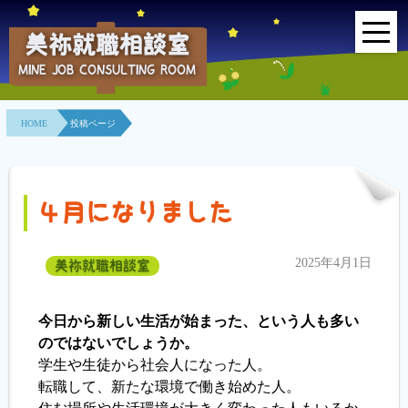
美祢就職相談室
MINE JOB CONSULTING ROOM
HOME
HOME
投稿ページ
事業所紹介
就職面接会
４月になりました
相談室とは？
2025年4月1日
美祢就職相談室
利用者の声
地域連携事業
今日から新しい生活が始まった、という人も多い
のではないでしょうか。
求人情報検索
学生や生徒から社会人になった人。
転職して、新たな環境で働き始めた人。
各種セミナー