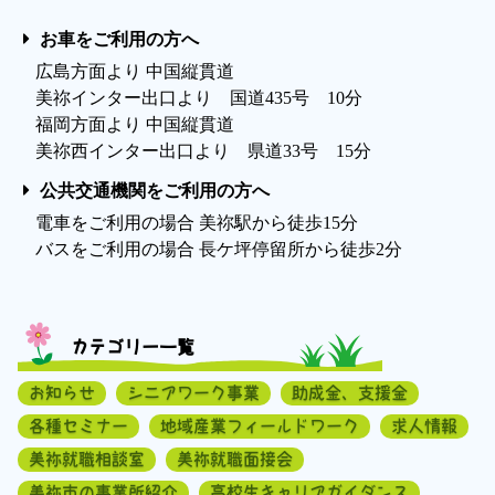
お車をご利用の方へ
広島方面より 中国縦貫道
美祢インター出口より 国道435号 10分
福岡方面より 中国縦貫道
美祢西インター出口より 県道33号 15分
公共交通機関をご利用の方へ
電車をご利用の場合 美祢駅から徒歩15分
バスをご利用の場合 長ケ坪停留所から徒歩2分
カテゴリー一覧
お知らせ
シニアワーク事業
助成金、支援金
各種セミナー
地域産業フィールドワーク
求人情報
美祢就職相談室
美祢就職面接会
美祢市の事業所紹介
高校生キャリアガイダンス