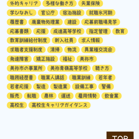
外的キャリア
多様な働き方
失業保険
学びなおし
官公庁
宿泊施設
就職氷河期
履歴書
廃棄物処理業
建設
応募前職場見学
応募書類
応援
成進高等学校
指定管理
教育
教育訓練給付制度
新入社員
求人情報
求職者支援制度
清掃
物流
異業種交流会
発達障害
矯正施設
福祉
美祢市
美祢市の事業所
美祢青嶺高等学校
聴き方
職務経歴書
職業人講話
職業訓練
若年者
若者応援
製造
製造業
設備工事
警備
販売
転職
農林
運送
雇用情勢
飲食業
高校生
高校生キャリアガイダンス
TOP