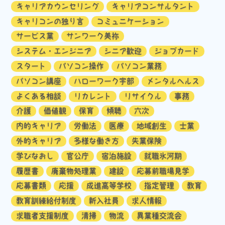
キャリアカウンセリング
キャリアコンサルタント
キャリコンの独り言
コミュニケーション
サービス業
サンワーク美祢
システム・エンジニア
シニア歓迎
ジョブカード
スタート
パソコン操作
パソコン業務
パソコン講座
ハローワーク宇部
メンタルヘルス
よくある相談
リカレント
リサイクル
事務
介護
価値観
保育
傾聴
六次
内的キャリア
労働法
医療
地域創生
士業
外的キャリア
多様な働き方
失業保険
学びなおし
官公庁
宿泊施設
就職氷河期
履歴書
廃棄物処理業
建設
応募前職場見学
応募書類
応援
成進高等学校
指定管理
教育
教育訓練給付制度
新入社員
求人情報
求職者支援制度
清掃
物流
異業種交流会