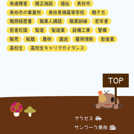
発達障害
矯正施設
福祉
美祢市
美祢市の事業所
美祢青嶺高等学校
聴き方
職務経歴書
職業人講話
職業訓練
若年者
若者応援
製造
製造業
設備工事
警備
販売
転職
農林
運送
雇用情勢
飲食業
高校生
高校生キャリアガイダンス
TOP
アクセス
サンワーク美祢