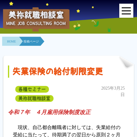
美祢就職相談室
MINE JOB CONSULTING ROOM
HOME
HOME
投稿ページ
事業所紹介
就職面接会
失業保険の給付制限変更
相談室とは？
2025年3月25
各種セミナー
利用者の声
日
美祢就職相談室
地域連携事業
令和７年 ４月雇用保険制度改正
求人情報検索
現状、自己都合離職者に対しては、失業給付の
受給に当たって、待期満了の翌日から原則２ヶ月
各種セミナー