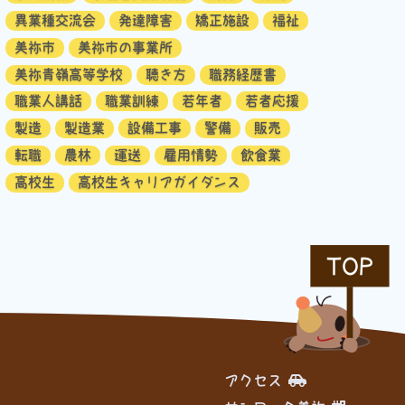
異業種交流会
発達障害
矯正施設
福祉
美祢市
美祢市の事業所
美祢青嶺高等学校
聴き方
職務経歴書
職業人講話
職業訓練
若年者
若者応援
製造
製造業
設備工事
警備
販売
転職
農林
運送
雇用情勢
飲食業
高校生
高校生キャリアガイダンス
TOP
アクセス