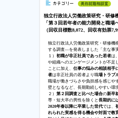
カテゴリー
美祢就職相談室
独立行政法人労働政策研究・研修
「第３回若年者の能力開発と職場
（回収目標数8,072、回収有効票7,9
独立行政法人労働政策研究・研修機
する調査―を発表しました「主な事
１）
初職が非正社員であった若者
は
や組織へのエンゲージメントが不足
ことに加え、
仕事の悩みの相談相手
者
は非正社員の若者より職
場トラブ
職場が働きづらさや負担感を感じや
壁となるなど、長期勤続しやすい環
２）
第２回調査と比べた場合
の
新卒
専・短大卒の男性を除くと
長期的に
2020年春以降に卒業した世代
では、
れられた実感を得る機会や対面で教