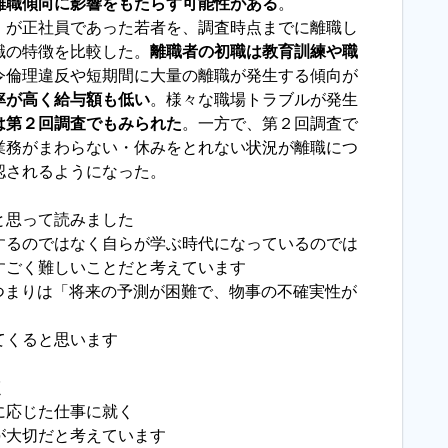
離職傾向に影響をもたらす可能性がある
。
）が正社員であった若者を、調査時点までに離職し
職の特徴を比較した。
離職者の初職は教育訓練や職
令倫理違反や短期間に大量の離職が発生する傾向が
率が高く給与額も低い
。様々な職場トラブルが発生
は第２回調査でもみられた
。一方で、第２回調査で
業務がまわらない・休みをとれない状況が離職につ
認されるようになった。
と思って読みました
するのではなく自らが学ぶ時代になっているのでは
すごく難しいことだと考えています
つまりは「将来の予測が困難で、物事の不確実性が
てくると思います
く
に応じた仕事に就く
が大切だと考えています