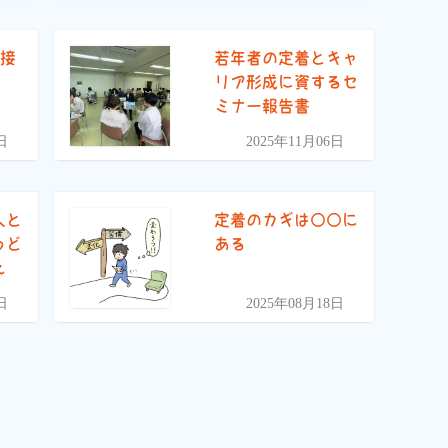
面接
若年者の定着とキャ
リア形成に資するセ
ミナー報告書
日
2025年11月06日
人と
定着のカギは〇〇に
うど
ある
え
日
2025年08月18日