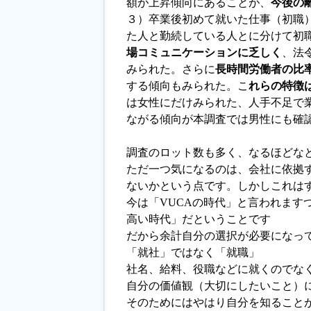
額が上昇傾向にあることが、
今後の
３）卒業後初めて就いた仕事（初職
た人と勤続している人とに分けて初
場コミュニケーションに乏しく
、法
みられた。さらに
長時間労働者の比
する傾向もみられた。こ
れらの特徴
は女性にだけみられた、人手不足で
ながる傾向が本調査では男性にも確
調査のロット数も多く、なるほどな
ただ一つ気になるのは、会社に依拠
ないかという点です。しかしこれは
今は「VUCAの時代」と言われます
高い時代」だということです
だから余計自分の選択が必要になっ
「就社」ではなく「就職」
社名、給料、役職などに就くのでな
自分の価値観（大切にしたいこと）
そのためにはやはり自分を知ること