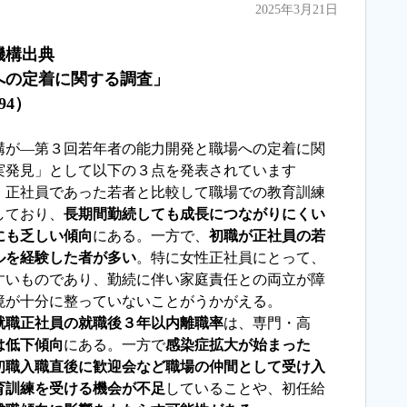
2025年3月21日
機構出典
への定着に関する調査」
94）
構が―第３回若年者の能力開発と職場への定着に関
実発見」として以下の３点を発表されています
、正社員であった若者と比較して職場での教育訓練
しており、
長期間勤続しても成長につながりにくい
にも乏しい傾向
にある。一方で、
初職が正社員の若
ルを経験した者が多い
。特に女性正社員にとって、
すいものであり、勤続に伴い家庭責任との両立が障
境が十分に整っていないことがうかがえる。
就職正社員の就職後３年以内離職率
は、専門・高
は低下傾向
にある。一方で
感染症拡大が始まった
初職入職直後に歓迎会など職場の仲間として受け入
育訓練を受ける機会が不足
していることや、初任給