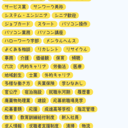
サービス業
サンワーク美祢
システム・エンジニア
シニア歓迎
ジョブカード
スタート
パソコン操作
パソコン業務
パソコン講座
ハローワーク宇部
メンタルヘルス
よくある相談
リカレント
リサイクル
事務
介護
価値観
保育
傾聴
六次
内的キャリア
労働法
医療
地域創生
士業
外的キャリア
多様な働き方
失業保険
学びなおし
官公庁
宿泊施設
就職氷河期
履歴書
廃棄物処理業
建設
応募前職場見学
応募書類
応援
成進高等学校
指定管理
教育
教育訓練給付制度
新入社員
求人情報
求職者支援制度
清掃
物流