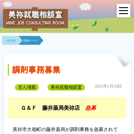
美祢就職相談室
MINE JOB CONSULTING ROOM
HOME
HOME
投稿ページ
事業所紹介
就職面接会
調剤事務募集
相談室とは？
2025年1月24日
求人情報
美祢就職相談室
利用者の声
地域連携事業
Ｇ＆Ｆ 藤井薬局美祢店
急募
求人情報検索
美祢市大嶺町の藤井薬局が調剤事務を急募されて
各種セミナー