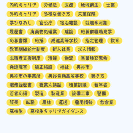
内的キャリア
労働法
医療
地域創生
士業
外的キャリア
多様な働き方
失業保険
学びなおし
官公庁
宿泊施設
就職氷河期
履歴書
廃棄物処理業
建設
応募前職場見学
応募書類
応援
成進高等学校
指定管理
教育
教育訓練給付制度
新入社員
求人情報
求職者支援制度
清掃
物流
異業種交流会
発達障害
矯正施設
福祉
美祢市
美祢市の事業所
美祢青嶺高等学校
聴き方
職務経歴書
職業人講話
職業訓練
若年者
若者応援
製造
製造業
設備工事
警備
販売
転職
農林
運送
雇用情勢
飲食業
高校生
高校生キャリアガイダンス