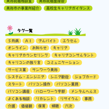
美祢就職相談室
美祢就職面接会
美祢市の事業所紹介
高校生キャリアガイダンス
タグ一覧
５月病
ＡＩ
アルバイト
エクセル
オンライン
お知らせ
キャリア
キャリアカウンセリング
キャリアコンサルタント
キャリコンの独り言
コミュニケーション
サービス業
サンワーク美祢
システム・エンジニア
シニア歓迎
ジョブカード
スタート
パソコン操作
パソコン業務
パソコン講座
ハローワーク宇部
メンタルヘルス
よくある相談
リカレント
リサイクル
事務
介護
価値観
保育
傾聴
六次