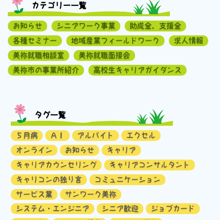
カテゴリー一覧
お知らせ
シニアワーク事業
助成金、支援金
各種セミナー
地域産業フィールドワーク
求人情報
美祢就職相談室
美祢就職面接会
美祢市の事業所紹介
高校生キャリアガイダンス
タグ一覧
５月病
ＡＩ
アルバイト
エクセル
オンライン
お知らせ
キャリア
キャリアカウンセリング
キャリアコンサルタント
キャリコンの独り言
コミュニケーション
サービス業
サンワーク美祢
システム・エンジニア
シニア歓迎
ジョブカード