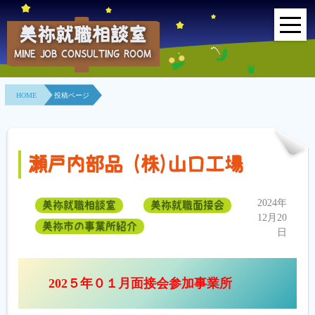
美祢就職相談室
MINE JOB CONSULTING ROOM
HOME
HOME
投稿ページ
事業所紹介
就職面接会
瀬戸内部品 (株)山口工場
相談室とは？
2024年
美祢就職相談室
美祢就職面接会
利用者の声
12月20
美祢市の事業所紹介
日
地域連携事業
求人情報検索
202５年０１月面接会参加事業所
各種セミナー