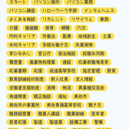
スタート
パソコン操作
パソコン業務
パソコン講座
ハローワーク宇部
メンタルヘルス
よくある相談
リカレント
リサイクル
事務
介護
価値観
保育
傾聴
六次
内的キャリア
労働法
医療
地域創生
士業
外的キャリア
多様な働き方
失業保険
学びなおし
官公庁
宿泊施設
就職氷河期
履歴書
廃棄物処理業
建設
応募前職場見学
応募書類
応援
成進高等学校
指定管理
教育
教育訓練給付制度
新入社員
求人情報
求職者支援制度
清掃
物流
異業種交流会
発達障害
矯正施設
福祉
美祢市
美祢市の事業所
美祢青嶺高等学校
聴き方
職務経歴書
職業人講話
職業訓練
若年者
若者応援
製造
製造業
設備工事
警備