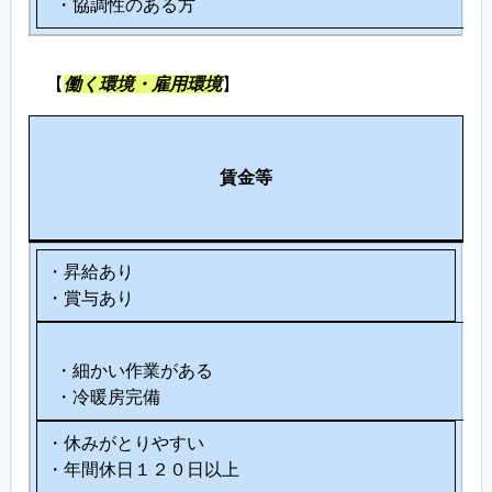
・協調性のある方
【
働く環境・雇用環境
】
労
休
そ
働
賃金等
日
の
環
等
他
境
・昇給あり
・賞与あり
・細かい作業がある
・冷暖房完備
・休みがとりやすい
・年間休日１２０日以上