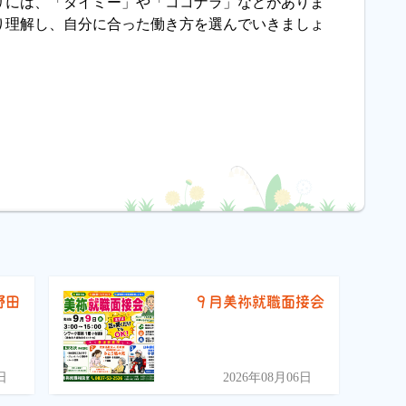
リには、「タイミー」や「ココナラ」などがありま
り理解し、自分に合った働き方を選んでいきましょ
野田
９月美祢就職面接会
）
日
2026年08月06日