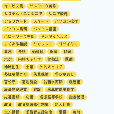
サービス業
サンワーク美祢
システム・エンジニア
シニア歓迎
ジョブカード
スタート
パソコン操作
パソコン業務
パソコン講座
ハローワーク宇部
メンタルヘルス
よくある相談
リカレント
リサイクル
事務
介護
価値観
保育
傾聴
六次
内的キャリア
労働法
医療
地域創生
士業
外的キャリア
多様な働き方
失業保険
学びなおし
官公庁
宿泊施設
就職氷河期
履歴書
廃棄物処理業
建設
応募前職場見学
応募書類
応援
成進高等学校
指定管理
教育
教育訓練給付制度
新入社員
求人情報
求職者支援制度
清掃
物流