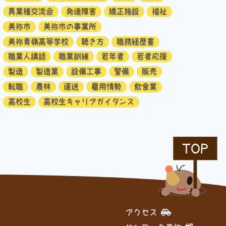
異業種交流会
発達障害
矯正施設
福祉
美祢市
美祢市の事業所
美祢青嶺高等学校
聴き方
職務経歴書
職業人講話
職業訓練
若年者
若者応援
製造
製造業
設備工事
警備
販売
転職
農林
運送
雇用情勢
飲食業
高校生
高校生キャリアガイダンス
TOP
アクセス