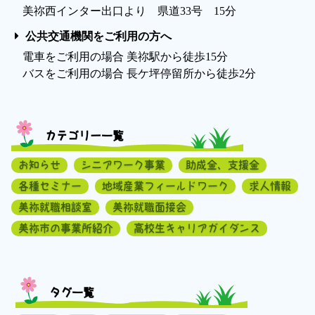
美祢西インター出口より 県道33号 15分
公共交通機関をご利用の方へ
電車をご利用の場合 美祢駅から徒歩15分
バスをご利用の場合 長ケ坪停留所から徒歩2分
カテゴリー一覧
お知らせ
シニアワーク事業
助成金、支援金
各種セミナー
地域産業フィールドワーク
求人情報
美祢就職相談室
美祢就職面接会
美祢市の事業所紹介
高校生キャリアガイダンス
タグ一覧