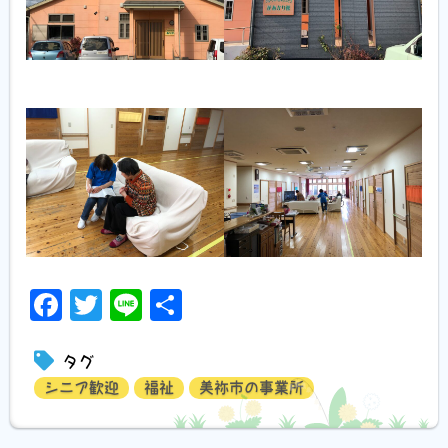
Facebook
Twitter
Line
共
有
タグ
シニア歓迎
福祉
美祢市の事業所