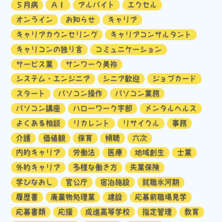
５月病
ＡＩ
アルバイト
エクセル
オンライン
お知らせ
キャリア
キャリアカウンセリング
キャリアコンサルタント
キャリコンの独り言
コミュニケーション
サービス業
サンワーク美祢
システム・エンジニア
シニア歓迎
ジョブカード
スタート
パソコン操作
パソコン業務
パソコン講座
ハローワーク宇部
メンタルヘルス
よくある相談
リカレント
リサイクル
事務
介護
価値観
保育
傾聴
六次
内的キャリア
労働法
医療
地域創生
士業
外的キャリア
多様な働き方
失業保険
学びなおし
官公庁
宿泊施設
就職氷河期
履歴書
廃棄物処理業
建設
応募前職場見学
応募書類
応援
成進高等学校
指定管理
教育