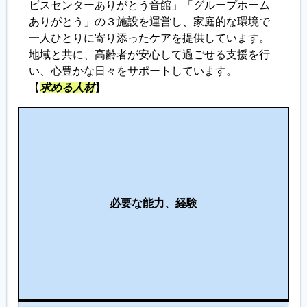
ビスセンターありがとう音館」「グループホーム
ありがとう」の３施設を運営し、家庭的な環境で
一人ひとりに寄り添ったケアを提供しています。
地域と共に、高齢者が安心して過ごせる支援を行
い、心豊かな日々をサポートしています。
【
求める人材
】
こ
の
仕
事
に
必要な能力、経験
向
い
て
い
る
人