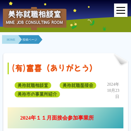
美祢就職相談室
MINE JOB CONSULTING ROOM
HOME
HOME
投稿ページ
事業所紹介
就職面接会
(有)富喜（ありがとう）
相談室とは？
2024年
美祢就職相談室
美祢就職面接会
利用者の声
10月23
美祢市の事業所紹介
日
地域連携事業
求人情報検索
2024年１１月面接会参加事業所
各種セミナー