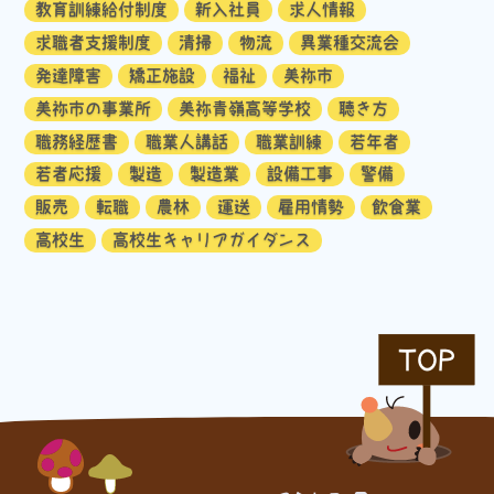
教育訓練給付制度
新入社員
求人情報
求職者支援制度
清掃
物流
異業種交流会
発達障害
矯正施設
福祉
美祢市
美祢市の事業所
美祢青嶺高等学校
聴き方
職務経歴書
職業人講話
職業訓練
若年者
若者応援
製造
製造業
設備工事
警備
販売
転職
農林
運送
雇用情勢
飲食業
高校生
高校生キャリアガイダンス
TOP