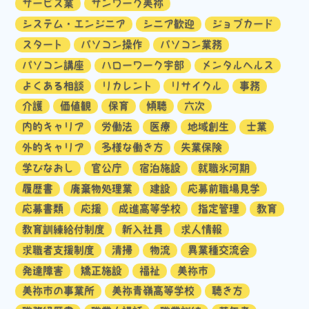
サービス業
サンワーク美祢
システム・エンジニア
シニア歓迎
ジョブカード
スタート
パソコン操作
パソコン業務
パソコン講座
ハローワーク宇部
メンタルヘルス
よくある相談
リカレント
リサイクル
事務
介護
価値観
保育
傾聴
六次
内的キャリア
労働法
医療
地域創生
士業
外的キャリア
多様な働き方
失業保険
学びなおし
官公庁
宿泊施設
就職氷河期
履歴書
廃棄物処理業
建設
応募前職場見学
応募書類
応援
成進高等学校
指定管理
教育
教育訓練給付制度
新入社員
求人情報
求職者支援制度
清掃
物流
異業種交流会
発達障害
矯正施設
福祉
美祢市
美祢市の事業所
美祢青嶺高等学校
聴き方