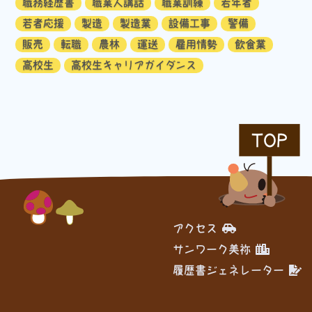
職務経歴書
職業人講話
職業訓練
若年者
若者応援
製造
製造業
設備工事
警備
販売
転職
農林
運送
雇用情勢
飲食業
高校生
高校生キャリアガイダンス
TOP
アクセス
サンワーク美祢
履歴書ジェネレーター