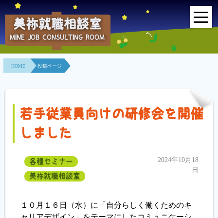
美祢就職相談室
MINE JOB CONSULTING ROOM
HOME
HOME
投稿ページ
事業所紹介
就職面接会
若手従業員向けの研修会を開催
相談室とは？
しました
利用者の声
2024年10月18
各種セミナー
地域連携事業
日
美祢就職相談室
求人情報検索
１０月１６日（水）に「自分らしく働くためのキ
ャリアデザイン」をテーマにしたコミュニケーシ
各種セミナー