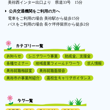
美祢西インター出口より 県道33号 15分
公共交通機関をご利用の方へ
電車をご利用の場合 美祢駅から徒歩15分
バスをご利用の場合 長ケ坪停留所から徒歩2分
カテゴリー一覧
お知らせ
シニアワーク事業
助成金、支援金
各種セミナー
地域産業フィールドワーク
求人情報
美祢就職相談室
美祢就職面接会
美祢市の事業所紹介
高校生キャリアガイダンス
タグ一覧