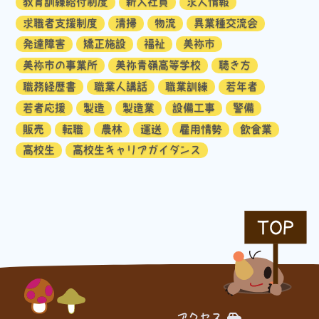
教育訓練給付制度
新入社員
求人情報
求職者支援制度
清掃
物流
異業種交流会
発達障害
矯正施設
福祉
美祢市
美祢市の事業所
美祢青嶺高等学校
聴き方
職務経歴書
職業人講話
職業訓練
若年者
若者応援
製造
製造業
設備工事
警備
販売
転職
農林
運送
雇用情勢
飲食業
高校生
高校生キャリアガイダンス
TOP
アクセス