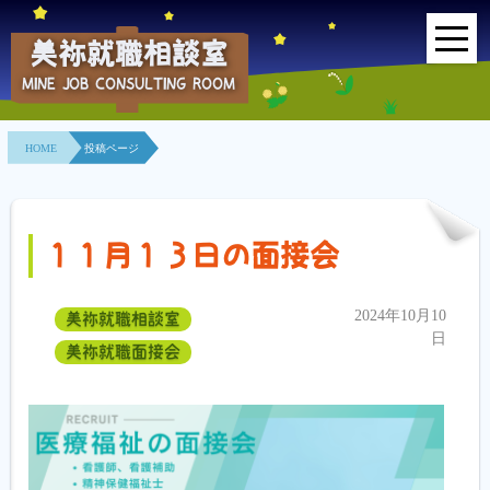
美祢就職相談室
MINE JOB CONSULTING ROOM
HOME
HOME
投稿ページ
事業所紹介
就職面接会
１１月１３日の面接会
相談室とは？
2024年10月10
美祢就職相談室
利用者の声
日
美祢就職面接会
地域連携事業
求人情報検索
各種セミナー