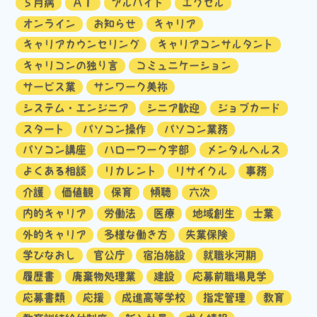
５月病
ＡＩ
アルバイト
エクセル
オンライン
お知らせ
キャリア
キャリアカウンセリング
キャリアコンサルタント
キャリコンの独り言
コミュニケーション
サービス業
サンワーク美祢
システム・エンジニア
シニア歓迎
ジョブカード
スタート
パソコン操作
パソコン業務
パソコン講座
ハローワーク宇部
メンタルヘルス
よくある相談
リカレント
リサイクル
事務
介護
価値観
保育
傾聴
六次
内的キャリア
労働法
医療
地域創生
士業
外的キャリア
多様な働き方
失業保険
学びなおし
官公庁
宿泊施設
就職氷河期
履歴書
廃棄物処理業
建設
応募前職場見学
応募書類
応援
成進高等学校
指定管理
教育