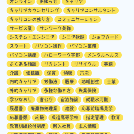
オンライン
お知らせ
キャリア
キャリアカウンセリング
キャリアコンサルタント
キャリコンの独り言
コミュニケーション
サービス業
サンワーク美祢
システム・エンジニア
シニア歓迎
ジョブカード
スタート
パソコン操作
パソコン業務
パソコン講座
ハローワーク宇部
メンタルヘルス
よくある相談
リカレント
リサイクル
事務
介護
価値観
保育
傾聴
六次
内的キャリア
労働法
医療
地域創生
士業
外的キャリア
多様な働き方
失業保険
学びなおし
官公庁
宿泊施設
就職氷河期
履歴書
廃棄物処理業
建設
応募前職場見学
応募書類
応援
成進高等学校
指定管理
教育
教育訓練給付制度
新入社員
求人情報