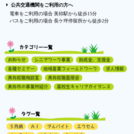
公共交通機関をご利用の方へ
電車をご利用の場合 美祢駅から徒歩15分
バスをご利用の場合 長ケ坪停留所から徒歩2分
カテゴリー一覧
お知らせ
シニアワーク事業
助成金、支援金
各種セミナー
地域産業フィールドワーク
求人情報
美祢就職相談室
美祢就職面接会
美祢市の事業所紹介
高校生キャリアガイダンス
タグ一覧
５月病
ＡＩ
アルバイト
エクセル