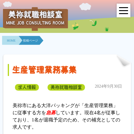
美祢就職相談室
MINE JOB CONSULTING ROOM
HOME
HOME
投稿ページ
事業所紹介
就職面接会
生産管理業務募集
相談室とは？
2024年9月30日
求人情報
美祢就職相談室
利用者の声
地域連携事業
美祢市にある大洋パッキングが「生産管理業務」
に従事する方を
急募
しています。現在4名が従事し
求人情報検索
ており、1名が退職予定のため、その補充としての
求人です。
各種セミナー