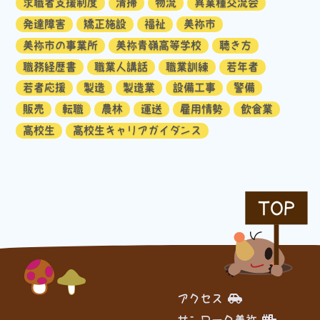
求職者支援制度
清掃
物流
異業種交流会
発達障害
矯正施設
福祉
美祢市
美祢市の事業所
美祢青嶺高等学校
聴き方
職務経歴書
職業人講話
職業訓練
若年者
若者応援
製造
製造業
設備工事
警備
販売
転職
農林
運送
雇用情勢
飲食業
高校生
高校生キャリアガイダンス
TOP
アクセス
サンワーク美祢