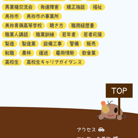
異業種交流会
発達障害
矯正施設
福祉
美祢市
美祢市の事業所
美祢青嶺高等学校
聴き方
職務経歴書
職業人講話
職業訓練
若年者
若者応援
製造
製造業
設備工事
警備
販売
転職
農林
運送
雇用情勢
飲食業
高校生
高校生キャリアガイダンス
TOP
アクセス