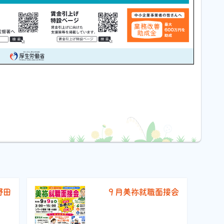
野田
９月美祢就職面接会
）