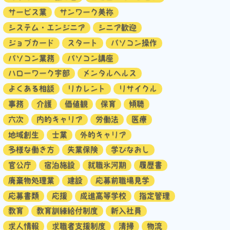
サービス業
サンワーク美祢
システム・エンジニア
シニア歓迎
ジョブカード
スタート
パソコン操作
パソコン業務
パソコン講座
ハローワーク宇部
メンタルヘルス
よくある相談
リカレント
リサイクル
事務
介護
価値観
保育
傾聴
六次
内的キャリア
労働法
医療
地域創生
士業
外的キャリア
多様な働き方
失業保険
学びなおし
官公庁
宿泊施設
就職氷河期
履歴書
廃棄物処理業
建設
応募前職場見学
応募書類
応援
成進高等学校
指定管理
教育
教育訓練給付制度
新入社員
求人情報
求職者支援制度
清掃
物流