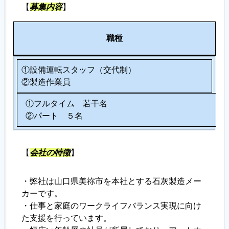
【
募集内容
】
履歴書ジェネレーター
人
職種
数
①設備運転スタッフ（交代制）
②製造作業員
①フルタイム 若干名
②パート ５名
【
会社の特徴
】
・弊社は山口県美祢市を本社とする石灰製造メー
カーです。
・仕事と家庭のワークライフバランス実現に向け
た支援を行っています。