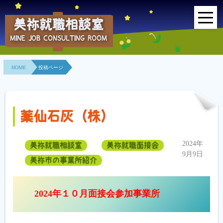
美祢就職相談室
MINE JOB CONSULTING ROOM
HOME
HOME
投稿ページ
事業所紹介
就職面接会
薬仙石灰（株）
相談室とは？
2024年
美祢就職相談室
美祢就職面接会
利用者の声
9月9日
美祢市の事業所紹介
地域連携事業
2024年１０月面接会参加事業所
求人情報検索
各種セミナー