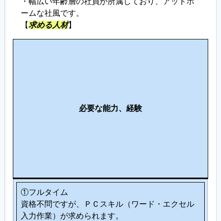
・幅広い年齢層の社員が所属しており、アットホ
ームな社風です。
【
求める人材
】
こ
の
仕
事
に
必要な能力、経験
向
い
て
い
る
人
①フルタイム
資格不問ですが、ＰＣスキル（ワード・エクセル
入力作業）が求められます。