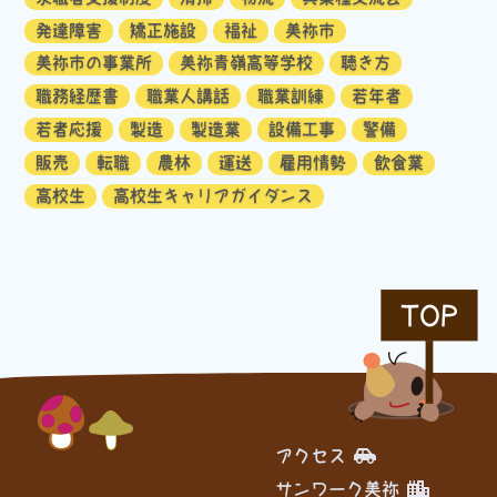
発達障害
矯正施設
福祉
美祢市
美祢市の事業所
美祢青嶺高等学校
聴き方
職務経歴書
職業人講話
職業訓練
若年者
若者応援
製造
製造業
設備工事
警備
販売
転職
農林
運送
雇用情勢
飲食業
高校生
高校生キャリアガイダンス
TOP
アクセス
サンワーク美祢