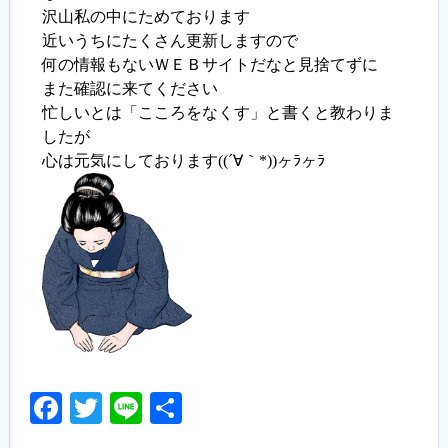
沢山私の中にためております
近いうちにたくさん更新しますので
履歴書ジェネレーター
何の情報もないＷＥＢサイトだなと見捨てずに
また確認に来てください
忙しいとは「こころをなくす」と書くと教わりま
したが
心は元気にしております((´∀｀*))ヶﾗヶﾗ
Facebook
Twitter
Line
共
有