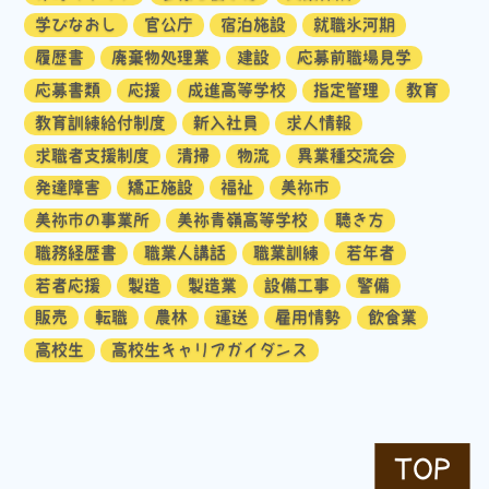
学びなおし
官公庁
宿泊施設
就職氷河期
履歴書
廃棄物処理業
建設
応募前職場見学
応募書類
応援
成進高等学校
指定管理
教育
教育訓練給付制度
新入社員
求人情報
求職者支援制度
清掃
物流
異業種交流会
発達障害
矯正施設
福祉
美祢市
美祢市の事業所
美祢青嶺高等学校
聴き方
職務経歴書
職業人講話
職業訓練
若年者
若者応援
製造
製造業
設備工事
警備
販売
転職
農林
運送
雇用情勢
飲食業
高校生
高校生キャリアガイダンス
TOP