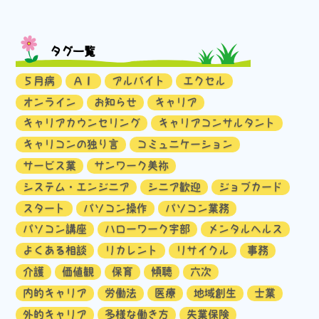
タグ一覧
５月病
ＡＩ
アルバイト
エクセル
オンライン
お知らせ
キャリア
キャリアカウンセリング
キャリアコンサルタント
キャリコンの独り言
コミュニケーション
サービス業
サンワーク美祢
システム・エンジニア
シニア歓迎
ジョブカード
スタート
パソコン操作
パソコン業務
パソコン講座
ハローワーク宇部
メンタルヘルス
よくある相談
リカレント
リサイクル
事務
介護
価値観
保育
傾聴
六次
内的キャリア
労働法
医療
地域創生
士業
外的キャリア
多様な働き方
失業保険