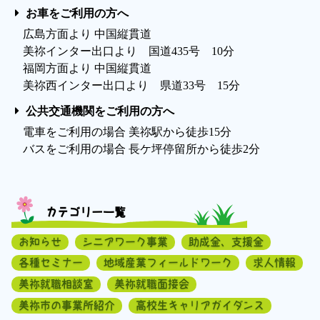
お車をご利用の方へ
広島方面より 中国縦貫道
美祢インター出口より 国道435号 10分
福岡方面より 中国縦貫道
美祢西インター出口より 県道33号 15分
公共交通機関をご利用の方へ
電車をご利用の場合 美祢駅から徒歩15分
バスをご利用の場合 長ケ坪停留所から徒歩2分
カテゴリー一覧
お知らせ
シニアワーク事業
助成金、支援金
各種セミナー
地域産業フィールドワーク
求人情報
美祢就職相談室
美祢就職面接会
美祢市の事業所紹介
高校生キャリアガイダンス