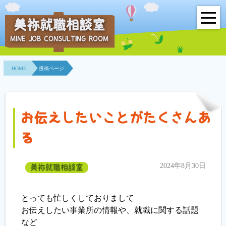
美祢就職相談室
MINE JOB CONSULTING ROOM
HOME
HOME
投稿ページ
事業所紹介
就職面接会
お伝えしたいことがたくさんあ
相談室とは？
る
利用者の声
2024年8月30日
美祢就職相談室
地域連携事業
とっても忙しくしておりまして
求人情報検索
お伝えしたい事業所の情報や、就職に関する話題
など
各種セミナー