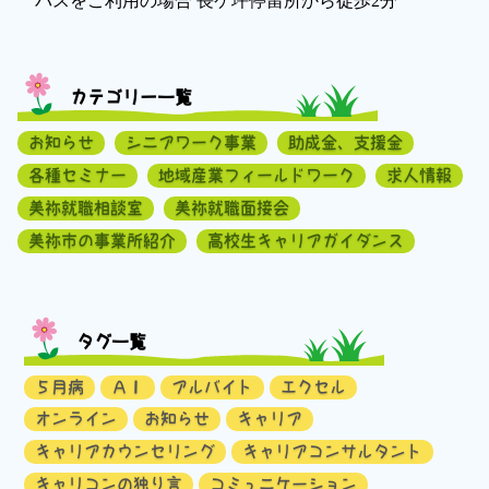
バスをご利用の場合 長ケ坪停留所から徒歩2分
カテゴリー一覧
お知らせ
シニアワーク事業
助成金、支援金
各種セミナー
地域産業フィールドワーク
求人情報
美祢就職相談室
美祢就職面接会
美祢市の事業所紹介
高校生キャリアガイダンス
タグ一覧
５月病
ＡＩ
アルバイト
エクセル
オンライン
お知らせ
キャリア
キャリアカウンセリング
キャリアコンサルタント
キャリコンの独り言
コミュニケーション