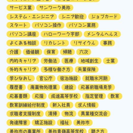
サービス業
サンワーク美祢
システム・エンジニア
シニア歓迎
ジョブカード
スタート
パソコン操作
パソコン業務
パソコン講座
ハローワーク宇部
メンタルヘルス
よくある相談
リカレント
リサイクル
事務
介護
価値観
保育
傾聴
六次
内的キャリア
労働法
医療
地域創生
士業
外的キャリア
多様な働き方
失業保険
学びなおし
官公庁
宿泊施設
就職氷河期
履歴書
廃棄物処理業
建設
応募前職場見学
応募書類
応援
成進高等学校
指定管理
教育
教育訓練給付制度
新入社員
求人情報
求職者支援制度
清掃
物流
異業種交流会
発達障害
矯正施設
福祉
美祢市
美祢市の事業所
美祢青嶺高等学校
聴き方