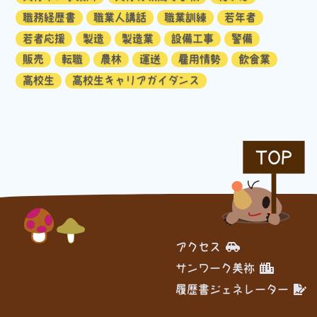
職務経歴書
職業人講話
職業訓練
若年者
若者応援
製造
製造業
設備工事
警備
販売
転職
農林
運送
雇用情勢
飲食業
高校生
高校生キャリアガイダンス
TOP
アクセス
サンワーク美祢
履歴書ジェネレーター