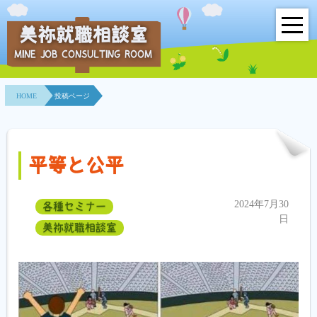
美祢就職相談室
MINE JOB CONSULTING ROOM
HOME
HOME
投稿ページ
事業所紹介
就職面接会
平等と公平
相談室とは？
2024年7月30
各種セミナー
利用者の声
日
美祢就職相談室
地域連携事業
求人情報検索
各種セミナー