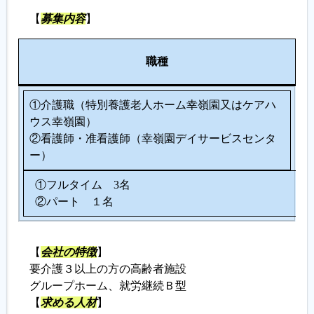
【
募集内容
】
履歴書ジェネレーター
人
職種
数
①介護職（特別養護老人ホーム幸嶺園又はケアハ
ウス幸嶺園）
②看護師・准看護師（幸嶺園デイサービスセンタ
ー）
①フルタイム 3名
②パート １名
【
会社の特徴
】
要介護３以上の方の高齢者施設
グループホーム、就労継続Ｂ型
【
求める人材
】