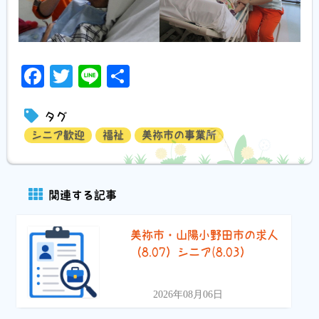
Facebook
Twitter
Line
共
有
タグ
シニア歓迎
福祉
美祢市の事業所
関連する記事
美祢市・山陽小野田市の求人
（8.07）シニア(8.03）
2026年08月06日