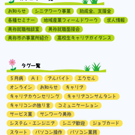
お知らせ
シニアワーク事業
助成金、支援金
各種セミナー
地域産業フィールドワーク
求人情報
美祢就職相談室
美祢就職面接会
美祢市の事業所紹介
高校生キャリアガイダンス
タグ一覧
５月病
ＡＩ
アルバイト
エクセル
オンライン
お知らせ
キャリア
キャリアカウンセリング
キャリアコンサルタント
キャリコンの独り言
コミュニケーション
サービス業
サンワーク美祢
システム・エンジニア
シニア歓迎
ジョブカード
スタート
パソコン操作
パソコン業務