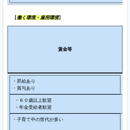
【
働く環境・雇用環境
】
生
涯
労
そ
現
働
賃金等
の
役
環
他
支
境
援
・昇給あり
・賞与あり
・６０歳以上歓迎
・年金受給者歓迎
・子育て中の世代が多い