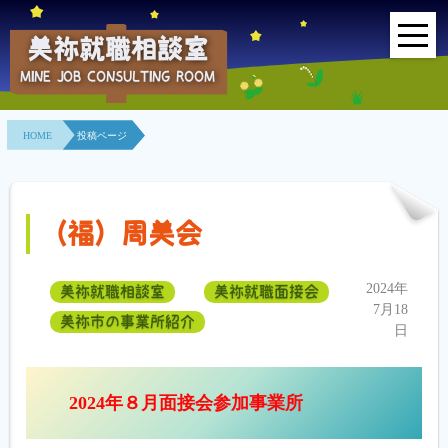
美祢就職相談室
MINE JOB CONSULTING ROOM
HOME
HOME
投稿ページ
事業所紹介
就職面接会
（福）周美会
相談室とは？
2024年
美祢就職相談室
美祢就職面接会
利用者の声
7月18
美祢市の事業所紹介
日
地域連携事業
求人情報検索
2024年８月面接会参加事業所
各種セミナー