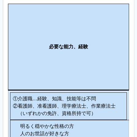
こ
の
仕
事
に
必要な能力、経験
向
い
て
い
る
人
①介護職…経験、知識、技能等は不問
②看護師、准看護師、理学療法士、作業療法士
（いずれかの免許、資格所持で可）
明るく穏やかな性格の方
人のお世話が好きな方