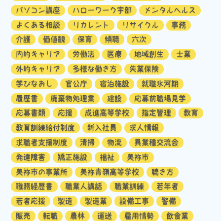
パソコン講座
ハローワーク宇部
メンタルヘルス
よくある相談
リカレント
リサイクル
事務
介護
価値観
保育
傾聴
六次
内的キャリア
労働法
医療
地域創生
士業
外的キャリア
多様な働き方
失業保険
学びなおし
官公庁
宿泊施設
就職氷河期
履歴書
廃棄物処理業
建設
応募前職場見学
応募書類
応援
成進高等学校
指定管理
教育
教育訓練給付制度
新入社員
求人情報
求職者支援制度
清掃
物流
異業種交流会
発達障害
矯正施設
福祉
美祢市
美祢市の事業所
美祢青嶺高等学校
聴き方
職務経歴書
職業人講話
職業訓練
若年者
若者応援
製造
製造業
設備工事
警備
販売
転職
農林
運送
雇用情勢
飲食業