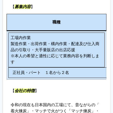
【
募集内容
】
履歴書ジェネレーター
人
職種
数
工場内作業
製造作業・出荷作業・構内作業・配達及び仕入商
品の引取り・大手量販店の出店応援
※本人の希望と適性に応じて業務内容を判断しま
す
正社員・パート １名から２名
【
会社の特徴
】
令和の現在も日本国内の工場にて、昔ながらの「
着火煉炭」・マッチで火がつく「マッチ煉炭」・