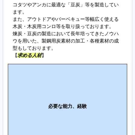
コタツやアンカに最適な「豆炭」等を製造してい
ます。
また、アウトドアやバーベキュー等幅広く使える
木炭・木炭用コンロ等を取り扱っております。
煉炭・豆炭の製造において長年培ってきたノウハ
ウを用いた、製鋼用炭素材の加工・各種素材の成
型もしております。
【
求める人材
】
こ
の
仕
事
に
必要な能力、経験
向
い
て
い