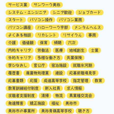
サービス業
サンワーク美祢
システム・エンジニア
シニア歓迎
ジョブカード
スタート
パソコン操作
パソコン業務
パソコン講座
ハローワーク宇部
メンタルヘルス
よくある相談
リカレント
リサイクル
事務
介護
価値観
保育
傾聴
六次
内的キャリア
労働法
医療
地域創生
士業
外的キャリア
多様な働き方
失業保険
学びなおし
官公庁
宿泊施設
就職氷河期
履歴書
廃棄物処理業
建設
応募前職場見学
応募書類
応援
成進高等学校
指定管理
教育
教育訓練給付制度
新入社員
求人情報
求職者支援制度
清掃
物流
異業種交流会
発達障害
矯正施設
福祉
美祢市
美祢市の事業所
美祢青嶺高等学校
聴き方