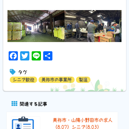
Facebook
Twitter
Line
共
有
タグ
シニア歓迎
美祢市の事業所
製造
関連する記事
美祢市・山陽小野田市の求人
（8.07）シニア(8.03）