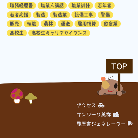
職務経歴書
職業人講話
職業訓練
若年者
若者応援
製造
製造業
設備工事
警備
販売
転職
農林
運送
雇用情勢
飲食業
高校生
高校生キャリアガイダンス
TOP
アクセス
サンワーク美祢
履歴書ジェネレーター