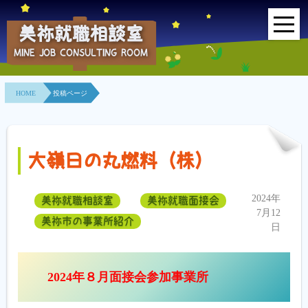
美祢就職相談室
MINE JOB CONSULTING ROOM
HOME
HOME
投稿ページ
事業所紹介
就職面接会
大嶺日の丸燃料（株）
相談室とは？
2024年
美祢就職相談室
美祢就職面接会
利用者の声
7月12
美祢市の事業所紹介
日
地域連携事業
求人情報検索
2024年８月面接会参加事業所
各種セミナー