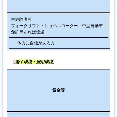
る
人
未経験者可
フォークリフト・ショベルローダー・中型自動車
免許等あれば優遇
体力に自信がある方
【
働く環境・雇用環境
】
生
涯
労
そ
現
働
賃金等
の
役
環
他
支
境
援