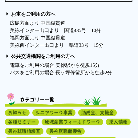
お車をご利用の方へ
広島方面より 中国縦貫道
美祢インター出口より 国道435号 10分
福岡方面より 中国縦貫道
美祢西インター出口より 県道33号 15分
公共交通機関をご利用の方へ
電車をご利用の場合 美祢駅から徒歩15分
バスをご利用の場合 長ケ坪停留所から徒歩2分
カテゴリー一覧
お知らせ
シニアワーク事業
助成金、支援金
各種セミナー
地域産業フィールドワーク
求人情報
美祢就職相談室
美祢就職面接会