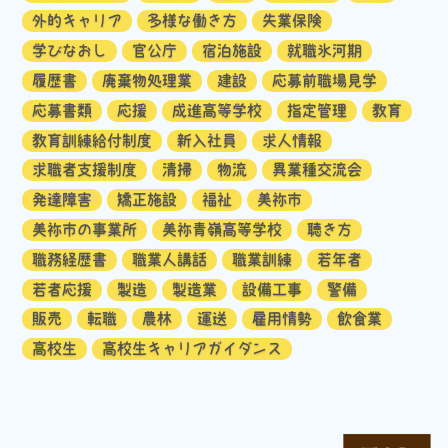
外的キャリア
多様な働き方
失業保険
学びなおし
官公庁
宿泊施設
就職氷河期
履歴書
廃棄物処理業
建設
応募前職場見学
応募書類
応援
成進高等学校
指定管理
教育
教育訓練給付制度
新入社員
求人情報
求職者支援制度
清掃
物流
異業種交流会
発達障害
矯正施設
福祉
美祢市
美祢市の事業所
美祢青嶺高等学校
聴き方
職務経歴書
職業人講話
職業訓練
若年者
若者応援
製造
製造業
設備工事
警備
販売
転職
農林
運送
雇用情勢
飲食業
高校生
高校生キャリアガイダンス