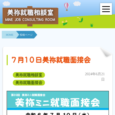
美祢就職相談室
MINE JOB CONSULTING ROOM
HOME
HOME
投稿ページ
事業所紹介
就職面接会
７月1０日美祢就職面接会
相談室とは？
2024年6月21
美祢就職相談室
利用者の声
日
美祢就職面接会
地域連携事業
求人情報検索
各種セミナー