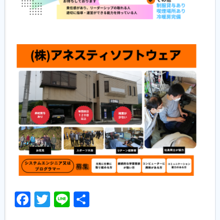
Facebook
Twitter
Line
共
有