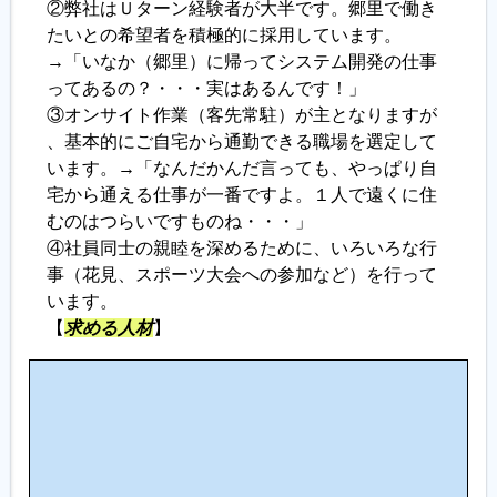
②弊社はＵターン経験者が大半です。郷里で働き
たいとの希望者を積極的に採用しています。
→「いなか（郷里）に帰ってシステム開発の仕事
ってあるの？・・・実はあるんです！」
③オンサイト作業（客先常駐）が主となりますが
、基本的にご自宅から通勤できる職場を選定して
います。→「なんだかんだ言っても、やっぱり自
宅から通える仕事が一番ですよ。１人で遠くに住
むのはつらいですものね・・・」
④社員同士の親睦を深めるために、いろいろな行
事（花見、スポーツ大会への参加など）を行って
います。
【
求める人材
】
こ
の
仕
事
に