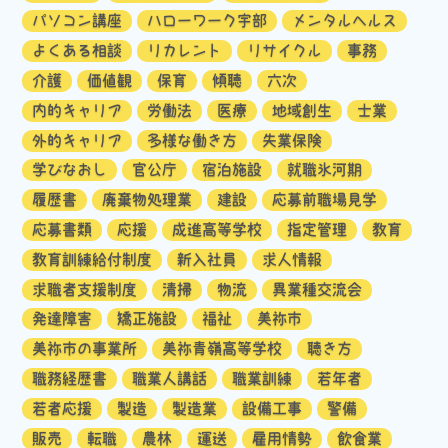
パソコン講座
ハローワーク宇部
メンタルヘルス
よくある相談
リカレント
リサイクル
事務
介護
価値観
保育
傾聴
六次
内的キャリア
労働法
医療
地域創生
士業
外的キャリア
多様な働き方
失業保険
学びなおし
官公庁
宿泊施設
就職氷河期
履歴書
廃棄物処理業
建設
応募前職場見学
応募書類
応援
成進高等学校
指定管理
教育
教育訓練給付制度
新入社員
求人情報
求職者支援制度
清掃
物流
異業種交流会
発達障害
矯正施設
福祉
美祢市
美祢市の事業所
美祢青嶺高等学校
聴き方
職務経歴書
職業人講話
職業訓練
若年者
若者応援
製造
製造業
設備工事
警備
販売
転職
農林
運送
雇用情勢
飲食業