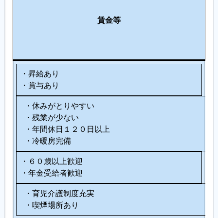
労
涯
そ
働
現
賃金等
の
環
役
他
境
支
援
・昇給あり
・賞与あり
・休みがとりやすい
・残業が少ない
・年間休日１２０日以上
・冷暖房完備
・６０歳以上歓迎
・年金受給者歓迎
・育児介護制度充実
・喫煙場所あり