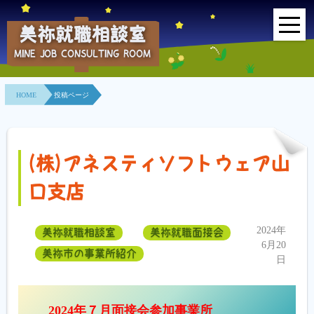
美祢就職相談室
MINE JOB CONSULTING ROOM
HOME
HOME
投稿ページ
事業所紹介
就職面接会
(株)アネスティソフトウェア山
相談室とは？
口支店
利用者の声
2024年
美祢就職相談室
美祢就職面接会
地域連携事業
6月20
美祢市の事業所紹介
日
求人情報検索
2024年７月面接会参加事業所
各種セミナー