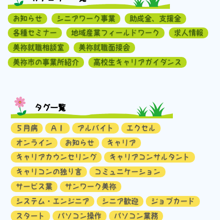
お知らせ
シニアワーク事業
助成金、支援金
各種セミナー
地域産業フィールドワーク
求人情報
美祢就職相談室
美祢就職面接会
美祢市の事業所紹介
高校生キャリアガイダンス
タグ一覧
５月病
ＡＩ
アルバイト
エクセル
オンライン
お知らせ
キャリア
キャリアカウンセリング
キャリアコンサルタント
キャリコンの独り言
コミュニケーション
サービス業
サンワーク美祢
システム・エンジニア
シニア歓迎
ジョブカード
スタート
パソコン操作
パソコン業務