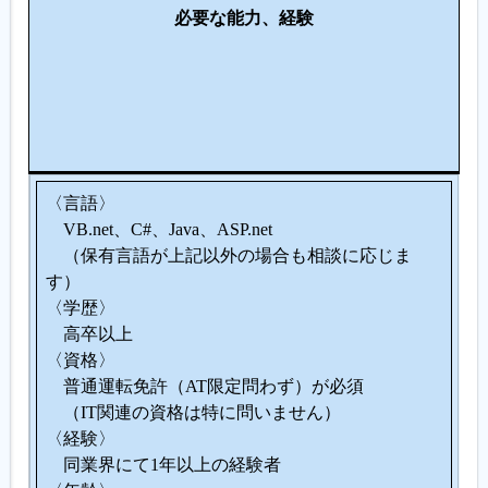
必要な能力、経験
向
い
て
い
る
人
〈言語〉
VB.net、C#、Java、ASP.net
（保有言語が上記以外の場合も相談に応じま
す）
〈学歴〉
高卒以上
〈資格〉
普通運転免許（AT限定問わず）が必須
（IT関連の資格は特に問いません）
〈経験〉
同業界にて1年以上の経験者