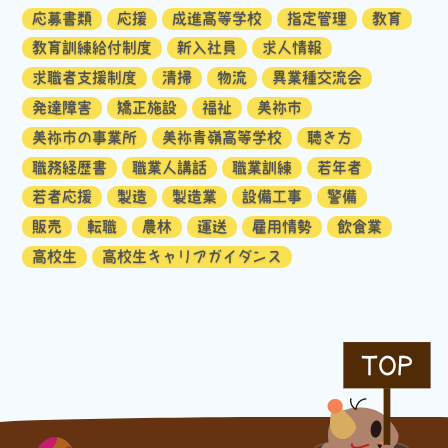
応募書類
応援
成進高等学校
指定管理
教育
教育訓練給付制度
新入社員
求人情報
求職者支援制度
清掃
物流
異業種交流会
発達障害
矯正施設
福祉
美祢市
美祢市の事業所
美祢青嶺高等学校
聴き方
職務経歴書
職業人講話
職業訓練
若年者
若者応援
製造
製造業
設備工事
警備
販売
転職
農林
運送
雇用情勢
飲食業
高校生
高校生キャリアガイダンス
TOP