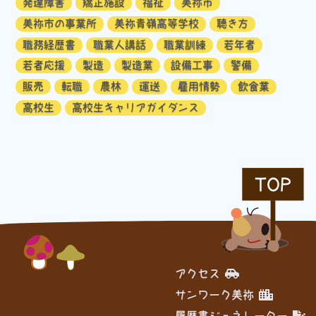
発達障害
矯正施設
福祉
美祢市
美祢市の事業所
美祢青嶺高等学校
聴き方
職務経歴書
職業人講話
職業訓練
若年者
若者応援
製造
製造業
設備工事
警備
販売
転職
農林
運送
雇用情勢
飲食業
高校生
高校生キャリアガイダンス
TOP
アクセス
サンワーク美祢
履歴書ジェネレーター