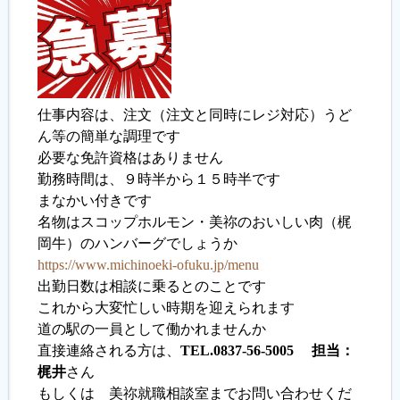
履歴書ジェネレーター
仕事内容は、注文（注文と同時にレジ対応）うど
ん等の簡単な調理です
必要な免許資格はありません
勤務時間は、９時半から１５時半です
まなかい付きです
名物はスコップホルモン・美祢のおいしい肉（梶
岡牛）のハンバーグでしょうか
https://www.michinoeki-ofuku.jp/menu
出勤日数は相談に乗るとのことです
これから大変忙しい時期を迎えられます
道の駅の一員として働かれませんか
直接連絡される方は、
TEL.0837-56-5005 担当：
梶井
さん
もしくは 美祢就職相談室までお問い合わせくだ