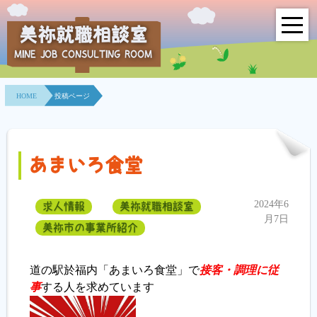
美祢就職相談室
MINE JOB CONSULTING ROOM
HOME
HOME
投稿ページ
事業所紹介
就職面接会
あまいろ食堂
相談室とは？
2024年6
求人情報
美祢就職相談室
利用者の声
月7日
美祢市の事業所紹介
地域連携事業
道の駅於福内「あまいろ食堂」で
接客・調理に従
求人情報検索
事
する人を求めています
各種セミナー