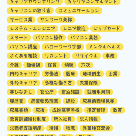
キャリアカウンセリング
キャリアコンサルタント
キャリコンの独り言
コミュニケーション
サービス業
サンワーク美祢
システム・エンジニア
シニア歓迎
ジョブカード
スタート
パソコン操作
パソコン業務
パソコン講座
ハローワーク宇部
メンタルヘルス
よくある相談
リカレント
リサイクル
事務
介護
価値観
保育
傾聴
六次
内的キャリア
労働法
医療
地域創生
士業
外的キャリア
多様な働き方
失業保険
学びなおし
官公庁
宿泊施設
就職氷河期
履歴書
廃棄物処理業
建設
応募前職場見学
応募書類
応援
成進高等学校
指定管理
教育
教育訓練給付制度
新入社員
求人情報
求職者支援制度
清掃
物流
異業種交流会