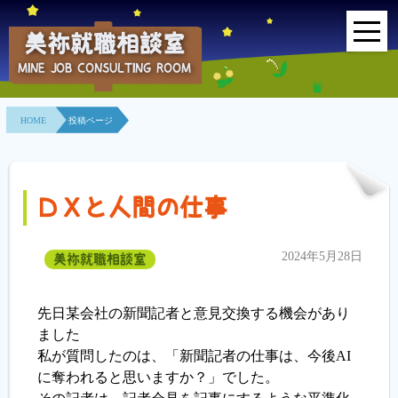
美祢就職相談室
MINE JOB CONSULTING ROOM
HOME
HOME
投稿ページ
事業所紹介
就職面接会
ＤＸと人間の仕事
相談室とは？
2024年5月28日
美祢就職相談室
利用者の声
地域連携事業
先日某会社の新聞記者と意見交換する機会があり
ました
求人情報検索
私が質問したのは、「新聞記者の仕事は、今後AI
に奪われると思いますか？」でした。
各種セミナー