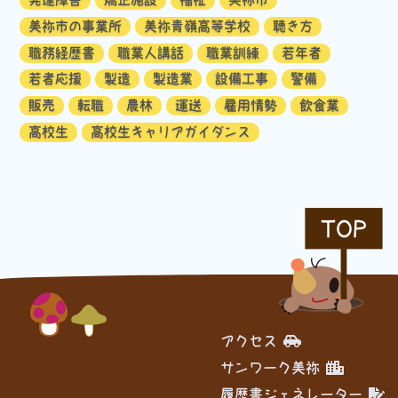
美祢市の事業所
美祢青嶺高等学校
聴き方
職務経歴書
職業人講話
職業訓練
若年者
若者応援
製造
製造業
設備工事
警備
販売
転職
農林
運送
雇用情勢
飲食業
高校生
高校生キャリアガイダンス
TOP
アクセス
サンワーク美祢
履歴書ジェネレーター