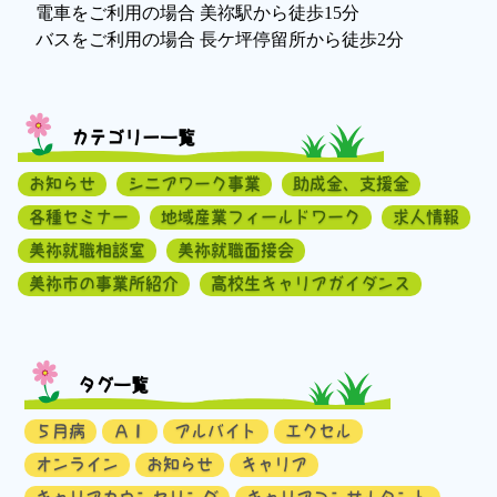
電車をご利用の場合 美祢駅から徒歩15分
バスをご利用の場合 長ケ坪停留所から徒歩2分
カテゴリー一覧
お知らせ
シニアワーク事業
助成金、支援金
各種セミナー
地域産業フィールドワーク
求人情報
美祢就職相談室
美祢就職面接会
美祢市の事業所紹介
高校生キャリアガイダンス
タグ一覧
５月病
ＡＩ
アルバイト
エクセル
オンライン
お知らせ
キャリア