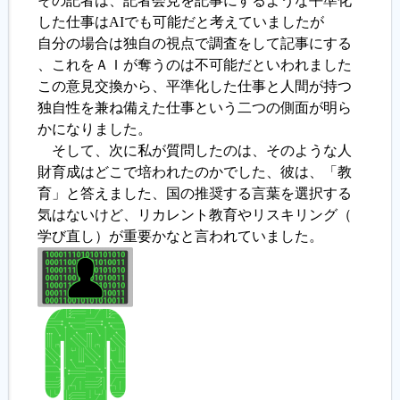
その記者は、記者会見を記事にするような平準化
した仕事はAIでも可能だと考えていましたが
履歴書ジェネレーター
自分の場合は独自の視点で調査をして記事にする
、これをＡＩが奪うのは不可能だといわれました
この意見交換から、平準化した仕事と人間が持つ
独自性を兼ね備えた仕事という二つの側面が明ら
かになりました。
そして、次に私が質問したのは、そのような人
財育成はどこで培われたのかでした、彼は、「教
育」と答えました、国の推奨する言葉を選択する
気はないけど、リカレント教育やリスキリング（
学び直し）が重要かなと言われていました。