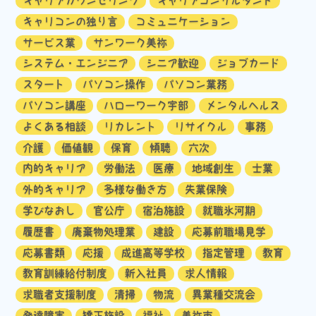
キャリアカウンセリング
キャリアコンサルタント
キャリコンの独り言
コミュニケーション
サービス業
サンワーク美祢
システム・エンジニア
シニア歓迎
ジョブカード
スタート
パソコン操作
パソコン業務
パソコン講座
ハローワーク宇部
メンタルヘルス
よくある相談
リカレント
リサイクル
事務
介護
価値観
保育
傾聴
六次
内的キャリア
労働法
医療
地域創生
士業
外的キャリア
多様な働き方
失業保険
学びなおし
官公庁
宿泊施設
就職氷河期
履歴書
廃棄物処理業
建設
応募前職場見学
応募書類
応援
成進高等学校
指定管理
教育
教育訓練給付制度
新入社員
求人情報
求職者支援制度
清掃
物流
異業種交流会
発達障害
矯正施設
福祉
美祢市