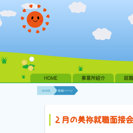
HOME
事業所紹介
就
HOME
投稿ページ
２月の美祢就職面接