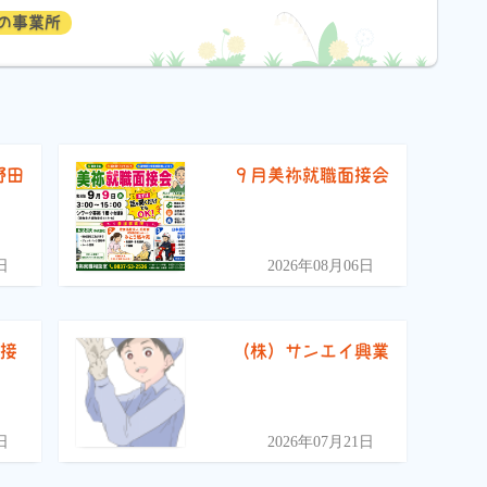
の事業所
野田
９月美祢就職面接会
）
日
2026年08月06日
面接
（株）サンエイ興業
日
2026年07月21日