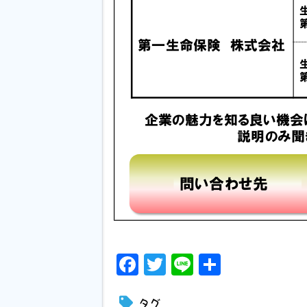
Facebook
Twitter
Line
共
有
タグ