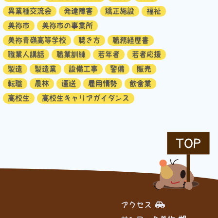
異業種交流会
発達障害
矯正施設
福祉
美祢市
美祢市の事業所
美祢青嶺高等学校
聴き方
職務経歴書
職業人講話
職業訓練
若年者
若者応援
製造
製造業
設備工事
警備
販売
転職
農林
運送
雇用情勢
飲食業
高校生
高校生キャリアガイダンス
TOP
アクセス