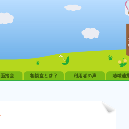
職面接会
相談室とは？
利用者の声
地域連
会