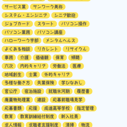
サービス業
サンワーク美祢
システム・エンジニア
シニア歓迎
ジョブカード
スタート
パソコン操作
パソコン業務
パソコン講座
ハローワーク宇部
メンタルヘルス
よくある相談
リカレント
リサイクル
事務
介護
価値観
保育
傾聴
六次
内的キャリア
労働法
医療
地域創生
士業
外的キャリア
多様な働き方
失業保険
学びなおし
官公庁
宿泊施設
就職氷河期
履歴書
廃棄物処理業
建設
応募前職場見学
応募書類
応援
成進高等学校
指定管理
教育
教育訓練給付制度
新入社員
求人情報
求職者支援制度
清掃
物流